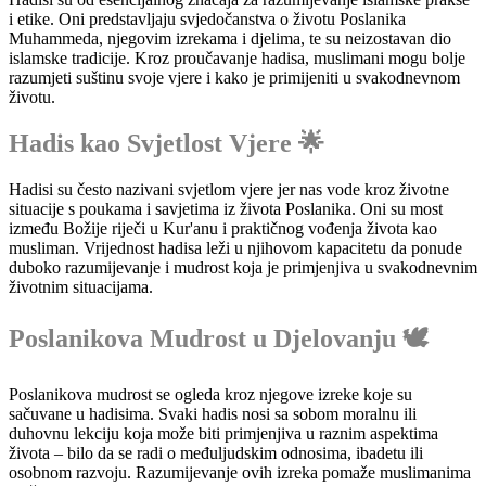
i etike. Oni predstavljaju svjedočanstva o životu Poslanika
Muhammeda, njegovim izrekama i djelima, te su neizostavan dio
islamske tradicije. Kroz proučavanje hadisa, muslimani mogu bolje
razumjeti suštinu svoje vjere i kako je primijeniti u svakodnevnom
životu.
Hadis kao Svjetlost Vjere 🌟
Hadisi su često nazivani svjetlom vjere jer nas vode kroz životne
situacije s poukama i savjetima iz života Poslanika. Oni su most
između Božije riječi u Kur'anu i praktičnog vođenja života kao
musliman. Vrijednost hadisa leži u njihovom kapacitetu da ponude
duboko razumijevanje i mudrost koja je primjenjiva u svakodnevnim
životnim situacijama.
Poslanikova Mudrost u Djelovanju 🕊️
Poslanikova mudrost se ogleda kroz njegove izreke koje su
sačuvane u hadisima. Svaki hadis nosi sa sobom moralnu ili
duhovnu lekciju koja može biti primjenjiva u raznim aspektima
života – bilo da se radi o međuljudskim odnosima, ibadetu ili
osobnom razvoju. Razumijevanje ovih izreka pomaže muslimanima