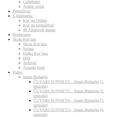
Caliphates
Arabic script
Pretraživač
E-biblioteka
Kur’an Online
Kur’an pretraživač
99 Allahovih imena
Predavanja
Skola Kur'ana
Skola Kur'ana
Sufara
Halka Kur’ana
Hifz
Tedzvid
Arapski jezik
Video
Imam Buharija
ČUVARI SUNNETA – Imam Buharija (1.
epizoda)
ČUVARI SUNNETA – Imam Buharija (2.
epizoda)
ČUVARI SUNNETA – Imam Buharija (3.
epizoda)
ČUVARI SUNNETA – Imam Buharija (4.
epizoda)