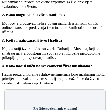
Muhammeda, nudeći praktične smjernice za življenje vjere u
svakodnevnom životu.
2. Kako mogu naučiti više o hadisima?
Moguće je proučavati hadise putem različitih islamskih knjiga,
online resursa, te predavanja i seminara održanih od strane učenih
učitelja.
3. Koji su najpoznatiji izvori hadisa?
Najpoznatiji izvori hadisa su zbirke Buharija i Muslima, koji se
smatraju najvjerodostojnijim zbog svoje rigorozne metodologije
prikupljanja i provjeravanja hadisa.
4. Kako hadisi utiču na svakodnevni život muslimana?
Hadisi pružaju moralne i duhovne smjernice koje muslimani mogu
primijeniti u svakodnevnim situacijama, pomažući im da žive u
skladu s islamskim vrijednostima.
Proširite svoje znanje o islamu!