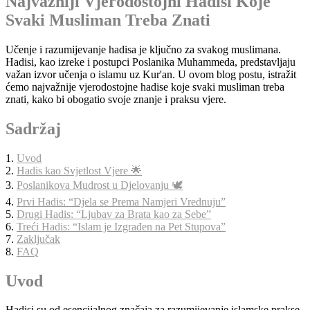
Najvažniji Vjerodostojni Hadisi Koje
Svaki Musliman Treba Znati
Učenje i razumijevanje hadisa je ključno za svakog muslimana.
Hadisi, kao izreke i postupci Poslanika Muhammeda, predstavljaju
važan izvor učenja o islamu uz Kur'an. U ovom blog postu, istražit
ćemo najvažnije vjerodostojne hadise koje svaki musliman treba
znati, kako bi obogatio svoje znanje i praksu vjere.
Sadržaj
1.
Uvod
2.
Hadis kao Svjetlost Vjere 🌟
3.
Poslanikova Mudrost u Djelovanju 🕊️
4.
Prvi Hadis: “Djela se Prema Namjeri Vrednuju”
5.
Drugi Hadis: “Ljubav za Brata kao za Sebe”
6.
Treći Hadis: “Islam je Izgrađen na Pet Stupova”
7.
Zaključak
8.
FAQ
Uvod
Hadisi su od esencijalnog značaja za razumijevanje islamske prakse