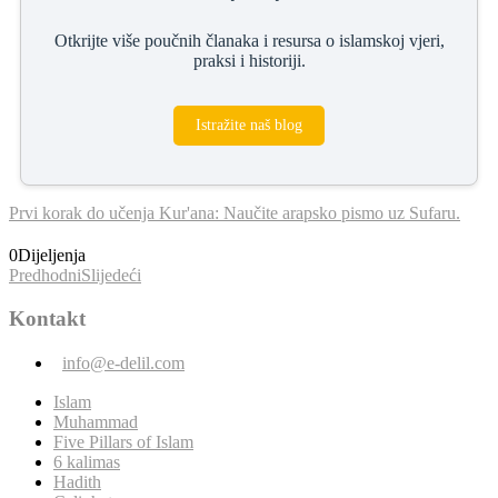
Otkrijte više poučnih članaka i resursa o islamskoj vjeri,
praksi i historiji.
Istražite naš blog
Prvi korak do učenja Kur'ana: Naučite arapsko pismo uz Sufaru.
0
Dijeljenja
Predhodni
Slijedeći
Kontakt
info@e-delil.com
Islam
Muhammad
Five Pillars of Islam
6 kalimas
Hadith