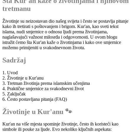
Šta Kur'an kaže o životinjama i njihovom
tretmanu
Životinje su neizostavan dio našeg svijeta i često se postavlja pitanje
kako ih tretirati s poštovanjem i brigom. Kur'an, kao sveti tekst
islama, nudi smjernice o odnosu ljudi prema životinjama,
naglašavajući važnost milosrđa i odgovornosti. U ovom blogu
istražit ćemo šta Kur'an kaže o životinjama i kako ove smjernice
možemo primijeniti u svakodnevnom životu.
Sadržaj
1. Uvod
2. Životinje u Kur'anu
3. Tretman životinja prema islamskim učenjima
4. Praktične smjernice za svakodnevni život
5. Zaključak
6. Često postavljana pitanja (FAQ)
Životinje u Kur'anu 🐾
Kur'an na više mjesta spominje životinje, često ih koristeći kao
simbole ili pouke za ljude. Evo nekoliko ključnih aspekata: