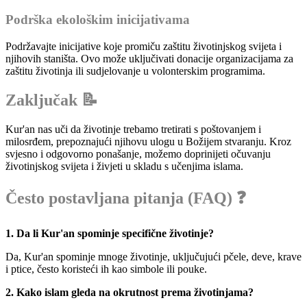
Podrška ekološkim inicijativama
Podržavajte inicijative koje promiču zaštitu životinjskog svijeta i
njihovih staništa. Ovo može uključivati donacije organizacijama za
zaštitu životinja ili sudjelovanje u volonterskim programima.
Zaključak 📝
Kur'an nas uči da životinje trebamo tretirati s poštovanjem i
milosrđem, prepoznajući njihovu ulogu u Božijem stvaranju. Kroz
svjesno i odgovorno ponašanje, možemo doprinijeti očuvanju
životinjskog svijeta i živjeti u skladu s učenjima islama.
Često postavljana pitanja (FAQ) ❓
1. Da li Kur'an spominje specifične životinje?
Da, Kur'an spominje mnoge životinje, uključujući pčele, deve, krave
i ptice, često koristeći ih kao simbole ili pouke.
2. Kako islam gleda na okrutnost prema životinjama?