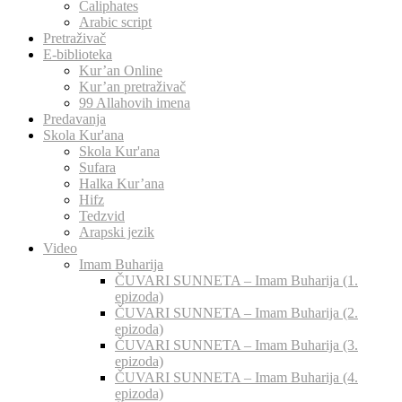
Caliphates
Arabic script
Pretraživač
E-biblioteka
Kur’an Online
Kur’an pretraživač
99 Allahovih imena
Predavanja
Skola Kur'ana
Skola Kur'ana
Sufara
Halka Kur’ana
Hifz
Tedzvid
Arapski jezik
Video
Imam Buharija
ČUVARI SUNNETA – Imam Buharija (1.
epizoda)
ČUVARI SUNNETA – Imam Buharija (2.
epizoda)
ČUVARI SUNNETA – Imam Buharija (3.
epizoda)
ČUVARI SUNNETA – Imam Buharija (4.
epizoda)