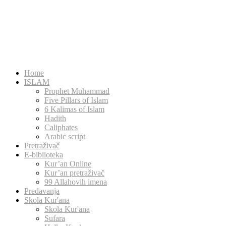
Home
ISLAM
Prophet Muhammad
Five Pillars of Islam
6 Kalimas of Islam
Hadith
Caliphates
Arabic script
Pretraživač
E-biblioteka
Kur’an Online
Kur’an pretraživač
99 Allahovih imena
Predavanja
Skola Kur'ana
Skola Kur'ana
Sufara