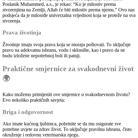
Poslanik Muhammed, a.s., je rekao: “Ko je milostiv prema
stvorenjima na Zemlji, Allah će biti milostiv prema njemu.” Ovo nas
podsjeća da je milosrđe univerzalna vrijednost koja se proteže na sva
stvorenja.
Prava životinja
Životinje imaju svoja prava koja se moraju poštovati. To uključuje
pravo na adekvatnu ishranu, vodu i sklonište, kao i pravo da ne
budu izložene nepotrebnoj boli ili patnji.
Praktične smjernice za svakodnevni život
🌍
Kako možemo primijeniti ove smjernice u svakodnevnom životu?
Evo nekoliko praktičnih savjeta:
Briga i odgovornost
Ako imate kućnog ljubimca, pobrinite se da mu osigurate sve
potrebne uvjete za zdrav život. To uključuje pravilnu ishranu, čisto
okruženje i redovnu veterinarsku njegu.