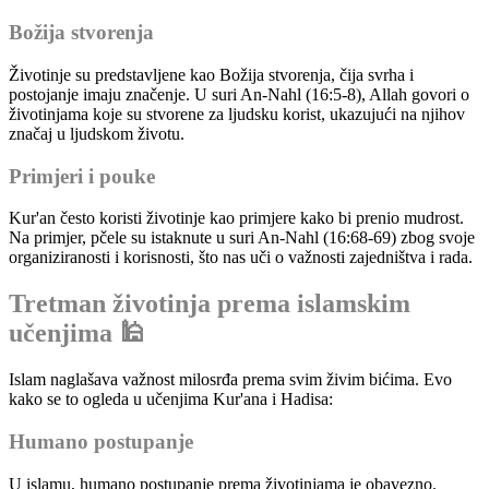
Božija stvorenja
Životinje su predstavljene kao Božija stvorenja, čija svrha i
postojanje imaju značenje. U suri An-Nahl (16:5-8), Allah govori o
životinjama koje su stvorene za ljudsku korist, ukazujući na njihov
značaj u ljudskom životu.
Primjeri i pouke
Kur'an često koristi životinje kao primjere kako bi prenio mudrost.
Na primjer, pčele su istaknute u suri An-Nahl (16:68-69) zbog svoje
organiziranosti i korisnosti, što nas uči o važnosti zajedništva i rada.
Tretman životinja prema islamskim
učenjima 🕌
Islam naglašava važnost milosrđa prema svim živim bićima. Evo
kako se to ogleda u učenjima Kur'ana i Hadisa:
Humano postupanje
U islamu, humano postupanje prema životinjama je obavezno.