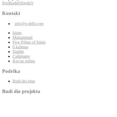
Predhodni
Slijedeći
Kontakt
info@e-delil.com
Islam
Muhammad
Five Pillars of Islam
6 kalimas
Hadith
Caliphates
Kur'an online
Podrška
Budi dio tima
Budi dio projekta