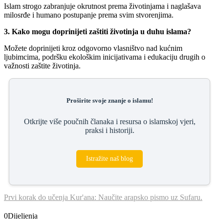
Islam strogo zabranjuje okrutnost prema životinjama i naglašava
milosrđe i humano postupanje prema svim stvorenjima.
3. Kako mogu doprinijeti zaštiti životinja u duhu islama?
Možete doprinijeti kroz odgovorno vlasništvo nad kućnim
ljubimcima, podršku ekološkim inicijativama i edukaciju drugih o
važnosti zaštite životinja.
Proširite svoje znanje o islamu!
Otkrijte više poučnih članaka i resursa o islamskoj vjeri,
praksi i historiji.
Istražite naš blog
Prvi korak do učenja Kur'ana: Naučite arapsko pismo uz Sufaru.
0
Dijeljenja