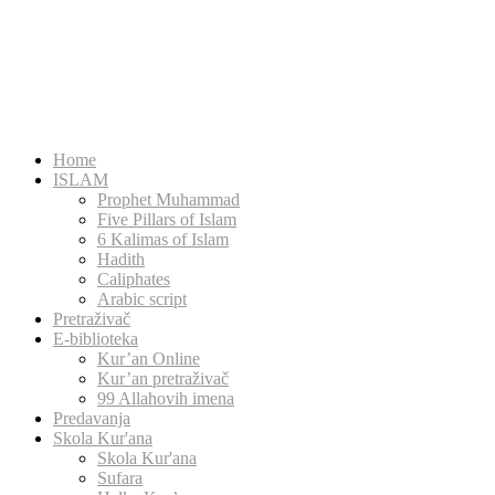
Home
ISLAM
Prophet Muhammad
Five Pillars of Islam
6 Kalimas of Islam
Hadith
Caliphates
Arabic script
Pretraživač
E-biblioteka
Kur’an Online
Kur’an pretraživač
99 Allahovih imena
Predavanja
Skola Kur'ana
Skola Kur'ana
Sufara