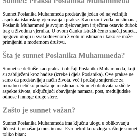
Sunnet: Praksa Poslanika Muhammeda
Sunnet Poslanika Muhammeda predstavlja jedan od najvažnijih
aspekata islamskog vjerovanja i prakse. Kao uzor i vođa muslimana,
Poslanik Muhammed je svojim djelovanjem i riječima ostavio dubok
trag u životima vjernika. U ovom članku istražit ćemo značaj suneta,
njegovu ulogu u svakodnevnom životu muslimana i kako se može
primijeniti u modernom društvu.
Šta je sunnet Poslanika Muhammeda?
Sunnet se definiše kao praksa i običaji Poslanika Muhammeda, koji
su zabilježeni kroz hadise (izreke i djela Poslanika). Ove prakse ne
samo da predstavljaju način života, već i pružaju smjernice za
moralno i etičko ponašanje muslimana. Sunnet obuhvata različite
aspekte života, uključujući obavljanje namaza, post, međuljudske
odnose i mnoge druge sfere.
Zašto je sunnet važan?
Sunnet Poslanika Muhammeda ima ključnu ulogu u oblikovanju
ličnosti i ponašanja muslimana. Evo nekoliko razloga zašto je sunnet
toliko bitan: