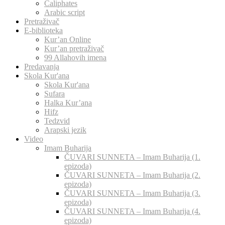
Caliphates
Arabic script
Pretraživač
E-biblioteka
Kur’an Online
Kur’an pretraživač
99 Allahovih imena
Predavanja
Skola Kur'ana
Skola Kur'ana
Sufara
Halka Kur’ana
Hifz
Tedzvid
Arapski jezik
Video
Imam Buharija
ČUVARI SUNNETA – Imam Buharija (1.
epizoda)
ČUVARI SUNNETA – Imam Buharija (2.
epizoda)
ČUVARI SUNNETA – Imam Buharija (3.
epizoda)
ČUVARI SUNNETA – Imam Buharija (4.
epizoda)