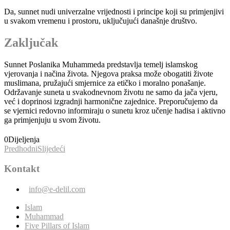
Da, sunnet nudi univerzalne vrijednosti i principe koji su primjenjivi
u svakom vremenu i prostoru, uključujući današnje društvo.
Zaključak
Sunnet Poslanika Muhammeda predstavlja temelj islamskog
vjerovanja i načina života. Njegova praksa može obogatiti živote
muslimana, pružajući smjernice za etičko i moralno ponašanje.
Održavanje suneta u svakodnevnom životu ne samo da jača vjeru,
već i doprinosi izgradnji harmonične zajednice. Preporučujemo da
se vjernici redovno informiraju o sunetu kroz učenje hadisa i aktivno
ga primjenjuju u svom životu.
0
Dijeljenja
Predhodni
Slijedeći
Kontakt
info@e-delil.com
Islam
Muhammad
Five Pillars of Islam