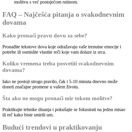
molitvu s već postojećom rutinom.
FAQ – Najčešća pitanja o svakodnevnim
dovama
Kako pronaći pravu dovu za sebe?
Pronađite tekstove dova koje odražavaju vaše trenutne emocije i
potrebe ili osmislite vlastite reči koje vam dolaze iz srca.
Koliko vremena treba posvetiti svakodnevnim
dovama?
Iako ne postoji strogo pravilo, čak i 5-10 minuta dnevno može
doneti značajne promene u vašem životu.
Šta ako ne mogu pronaći mir tokom molitve?
Praktikujte tehnike disanja i pokušajte se fokusirati na jednu misao
ili reč kako biste smirili um.
Budući trendovi u praktikovanju