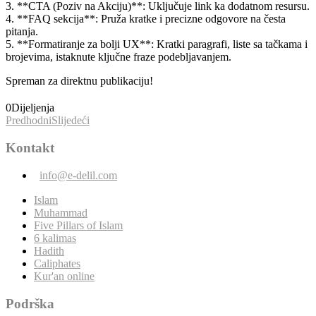
3. **CTA (Poziv na Akciju)**: Uključuje link ka dodatnom resursu.
4. **FAQ sekcija**: Pruža kratke i precizne odgovore na česta
pitanja.
5. **Formatiranje za bolji UX**: Kratki paragrafi, liste sa tačkama i
brojevima, istaknute ključne fraze podebljavanjem.
Spreman za direktnu publikaciju!
0
Dijeljenja
Predhodni
Slijedeći
Kontakt
info@e-delil.com
Islam
Muhammad
Five Pillars of Islam
6 kalimas
Hadith
Caliphates
Kur'an online
Podrška