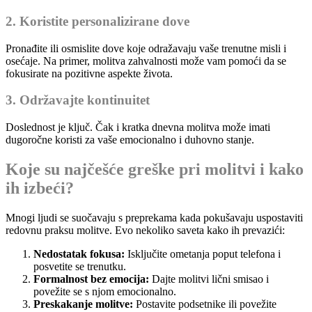
2. Koristite personalizirane dove
Pronađite ili osmislite dove koje odražavaju vaše trenutne misli i
osećaje. Na primer, molitva zahvalnosti može vam pomoći da se
fokusirate na pozitivne aspekte života.
3. Održavajte kontinuitet
Doslednost je ključ. Čak i kratka dnevna molitva može imati
dugoročne koristi za vaše emocionalno i duhovno stanje.
Koje su najčešće greške pri molitvi i kako
ih izbeći?
Mnogi ljudi se suočavaju s preprekama kada pokušavaju uspostaviti
redovnu praksu molitve. Evo nekoliko saveta kako ih prevazići:
Nedostatak fokusa:
Isključite ometanja poput telefona i
posvetite se trenutku.
Formalnost bez emocija:
Dajte molitvi lični smisao i
povežite se s njom emocionalno.
Preskakanje molitve:
Postavite podsetnike ili povežite