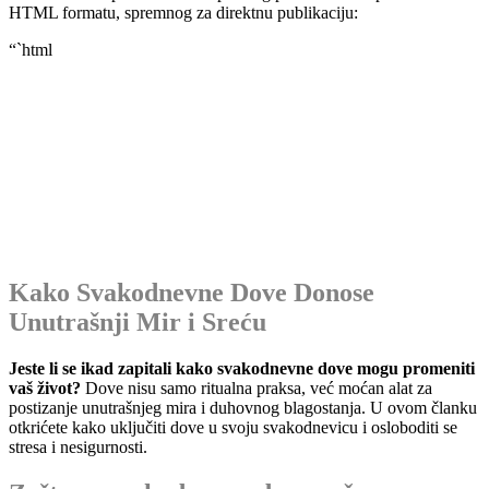
HTML formatu, spremnog za direktnu publikaciju:
“`html
Kako Svakodnevne Dove Donose
Unutrašnji Mir i Sreću
Jeste li se ikad zapitali kako svakodnevne dove mogu promeniti
vaš život?
Dove nisu samo ritualna praksa, već moćan alat za
postizanje unutrašnjeg mira i duhovnog blagostanja. U ovom članku
otkrićete kako uključiti dove u svoju svakodnevicu i osloboditi se
stresa i nesigurnosti.