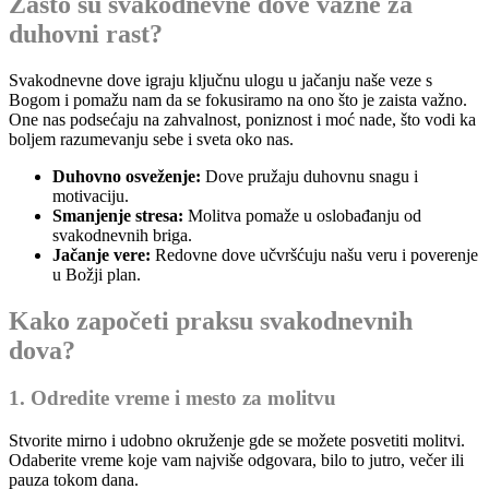
Zašto su svakodnevne dove važne za
duhovni rast?
Svakodnevne dove igraju ključnu ulogu u jačanju naše veze s
Bogom i pomažu nam da se fokusiramo na ono što je zaista važno.
One nas podsećaju na zahvalnost, poniznost i moć nade, što vodi ka
boljem razumevanju sebe i sveta oko nas.
Duhovno osveženje:
Dove pružaju duhovnu snagu i
motivaciju.
Smanjenje stresa:
Molitva pomaže u oslobađanju od
svakodnevnih briga.
Jačanje vere:
Redovne dove učvršćuju našu veru i poverenje
u Božji plan.
Kako započeti praksu svakodnevnih
dova?
1. Odredite vreme i mesto za molitvu
Stvorite mirno i udobno okruženje gde se možete posvetiti molitvi.
Odaberite vreme koje vam najviše odgovara, bilo to jutro, večer ili
pauza tokom dana.