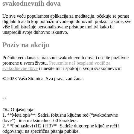
svakodnevnih dova
Uz sve veću popularnost aplikacija za meditaciju, očekuje se porast
digitalnih alata koji pomažu u vođenju duhovnih praksi. Takođe, sve
više ljudi istražuje personalizovane pristupe molitvi kako bi
unapredili svoje duhovno iskustvo.
Poziv na akciju
Počnite već danas s praksom svakodnevnih dova i osetite pozitivne
promene u svom životu.
Preuzmite naš besplatni vodič za
svakodnevne dove
i unesite mir i spokoj u svoju svakodnevicu!
© 2023 Vaša Stranica. Sva prava zadržana.
“`
### Objašnjenja:
1. **Meta opis**: Sadrži fokusnu ključnu reč (“svakodnevne
dove”) i ima maksimalno 160 karaktera.
2. **Podnaslovi (H2 i H3)**: Sadrže dugorepne ključne reči i
odgovaraju na specifična pitanja publike.