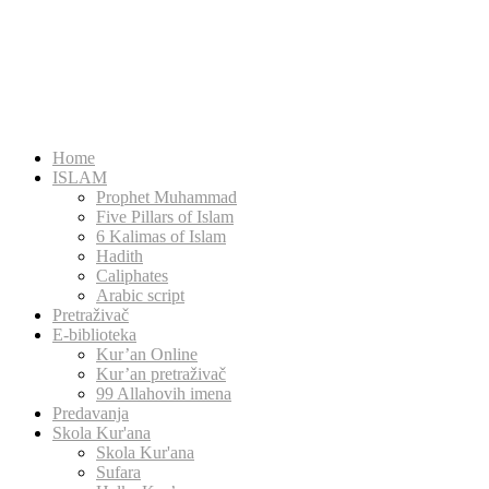
Home
ISLAM
Prophet Muhammad
Five Pillars of Islam
6 Kalimas of Islam
Hadith
Caliphates
Arabic script
Pretraživač
E-biblioteka
Kur’an Online
Kur’an pretraživač
99 Allahovih imena
Predavanja
Skola Kur'ana
Skola Kur'ana
Sufara