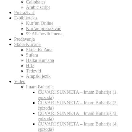
Caliphates
Arabic script
Pretraživač
E-biblioteka
Kur’an Online
Kur’an pretraživač
99 Allahovih imena
Predavanja
Skola Kur'ana
Skola Kur'ana
Sufara
Halka Kur’ana
Hifz
Tedzvid
Arapski jezik
Video
Imam Buharija
ČUVARI SUNNETA – Imam Buharija (1.
epizoda)
ČUVARI SUNNETA – Imam Buharija (2.
epizoda)
ČUVARI SUNNETA – Imam Buharija (3.
epizoda)
ČUVARI SUNNETA – Imam Buharija (4.
epizoda)