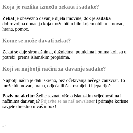
Koja je razlika između zekata i sadake?
Zekat
je obavezno davanje dijela imovine, dok je
sadaka
dobrovoljna donacija koja može biti u bilo kojem obliku – novac,
hrana, pomoć.
Kome se može davati zekat?
Zekat se daje siromašnima, dužnicima, putnicima i onima koji su u
potrebi, prema islamskim propisima.
Koji su najbolji načini za davanje sadake?
Najbolji način je dati iskreno, bez očekivanja nečega zauzvrat. To
može biti novac, hrana, odjeća ili čak osmijeh i lijepa riječ.
Poziv na akciju:
Želite saznati više o islamskim vrijednostima i
načinima darivanja?
Prijavite se na naš newsletter
i primajte korisne
savjete direktno u vaš inbox!
“`