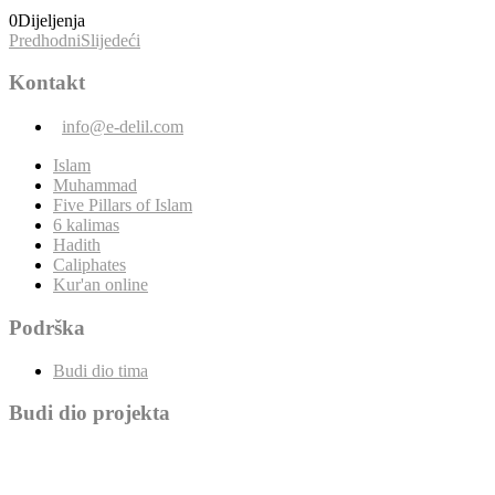
0
Dijeljenja
Predhodni
Slijedeći
Kontakt
info@e-delil.com
Islam
Muhammad
Five Pillars of Islam
6 kalimas
Hadith
Caliphates
Kur'an online
Podrška
Budi dio tima
Budi dio projekta