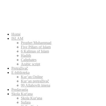
Home
ISLAM
Prophet Muhammad
Five Pillars of Islam
6 Kalimas of Islam
Hadith
Caliphates
Arabic script
Pretraživač
E-biblioteka
Kur’an Online
Kur’an pretraživač
99 Allahovih imena
Predavanja
Skola Kur'ana
Skola Kur'ana
Sufara