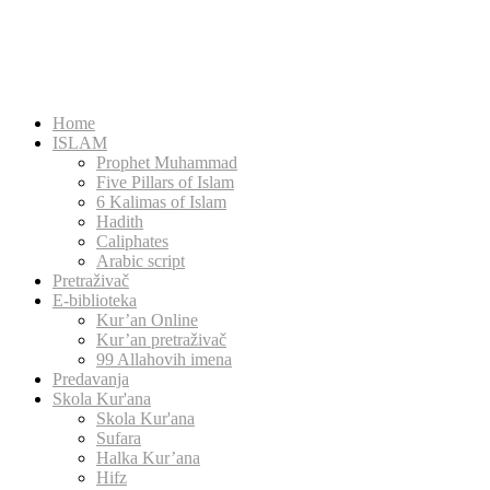
Home
ISLAM
Prophet Muhammad
Five Pillars of Islam
6 Kalimas of Islam
Hadith
Caliphates
Arabic script
Pretraživač
E-biblioteka
Kur’an Online
Kur’an pretraživač
99 Allahovih imena
Predavanja
Skola Kur'ana
Skola Kur'ana
Sufara
Halka Kur’ana
Hifz