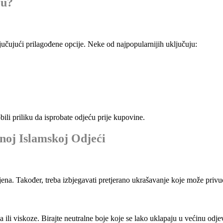
ću?
ljučujući prilagođene opcije. Neke od najpopularnijih uključuju:
bili priliku da isprobate odjeću prije kupovine.
lnoj Islamskoj Odjeći
ijena. Također, treba izbjegavati pretjerano ukrašavanje koje može privu
 ili viskoze. Birajte neutralne boje koje se lako uklapaju u većinu odj