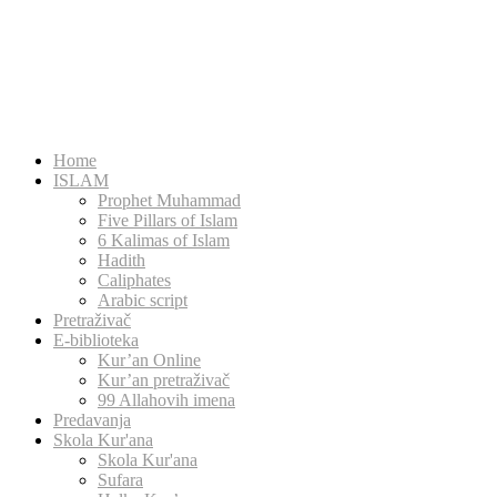
Home
ISLAM
Prophet Muhammad
Five Pillars of Islam
6 Kalimas of Islam
Hadith
Caliphates
Arabic script
Pretraživač
E-biblioteka
Kur’an Online
Kur’an pretraživač
99 Allahovih imena
Predavanja
Skola Kur'ana
Skola Kur'ana
Sufara