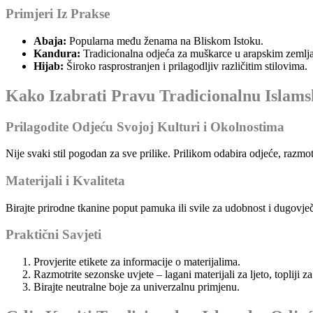
Primjeri Iz Prakse
Abaja:
Popularna među ženama na Bliskom Istoku.
Kandura:
Tradicionalna odjeća za muškarce u arapskim zemlj
Hijab:
Široko rasprostranjen i prilagodljiv različitim stilovima.
Kako Izabrati Pravu Tradicionalnu Islam
Prilagodite Odjeću Svojoj Kulturi i Okolnostima
Nije svaki stil pogodan za sve prilike. Prilikom odabira odjeće, razmot
Materijali i Kvaliteta
Birajte prirodne tkanine poput pamuka ili svile za udobnost i dugovječ
Praktični Savjeti
Provjerite etikete za informacije o materijalima.
Razmotrite sezonske uvjete – lagani materijali za ljeto, topliji z
Birajte neutralne boje za univerzalnu primjenu.