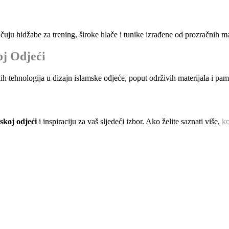
uju hidžabe za trening, široke hlače i tunike izrađene od prozračnih mat
oj Odjeći
tehnologija u dizajn islamske odjeće, poput održivih materijala i pam
skoj odjeći
i inspiraciju za vaš sljedeći izbor. Ako želite saznati više,
ko