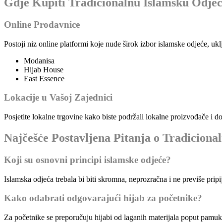
Gdje Kupiti Tradicionalnu Islamsku Odje
Online Prodavnice
Postoji niz online platformi koje nude širok izbor islamske odjeće, uk
Modanisa
Hijab House
East Essence
Lokacije u Vašoj Zajednici
Posjetite lokalne trgovine kako biste podržali lokalne proizvođače i do
Najčešće Postavljena Pitanja o Tradiciona
Koji su osnovni principi islamske odjeće?
Islamska odjeća trebala bi biti skromna, neprozračna i ne previše prip
Kako odabrati odgovarajući hijab za početnike?
Za početnike se preporučuju hijabi od laganih materijala poput pamuka