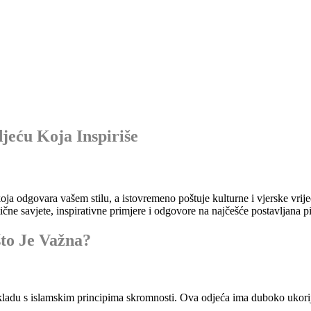
jeću Koja Inspiriše
oja odgovara vašem stilu, a istovremeno poštuje kulturne i vjerske vrije
tične savjete, inspirativne primjere i odgovore na najčešće postavljana pi
što Je Važna?
adu s islamskim principima skromnosti. Ova odjeća ima duboko ukorijenje