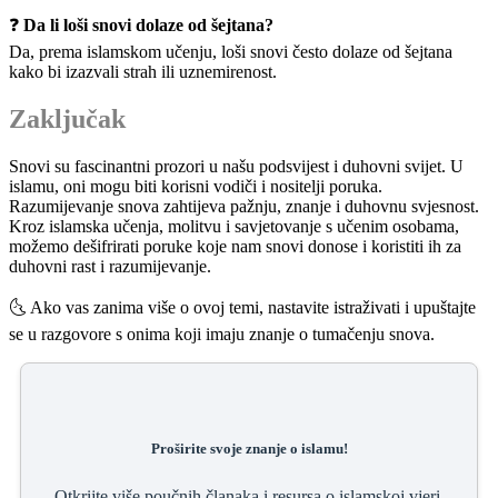
❓
Da li loši snovi dolaze od šejtana?
Da, prema islamskom učenju, loši snovi često dolaze od šejtana
kako bi izazvali strah ili uznemirenost.
Zaključak
Snovi su fascinantni prozori u našu podsvijest i duhovni svijet. U
islamu, oni mogu biti korisni vodiči i nositelji poruka.
Razumijevanje snova zahtijeva pažnju, znanje i duhovnu svjesnost.
Kroz islamska učenja, molitvu i savjetovanje s učenim osobama,
možemo dešifrirati poruke koje nam snovi donose i koristiti ih za
duhovni rast i razumijevanje.
🌜 Ako vas zanima više o ovoj temi, nastavite istraživati i upuštajte
se u razgovore s onima koji imaju znanje o tumačenju snova.
Proširite svoje znanje o islamu!
Otkrijte više poučnih članaka i resursa o islamskoj vjeri,