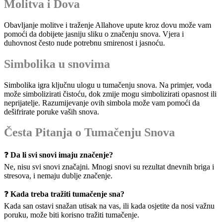
Molitva i Dova
Obavljanje molitve i traženje Allahove upute kroz dovu može vam
pomoći da dobijete jasniju sliku o značenju snova. Vjera i
duhovnost često nude potrebnu smirenost i jasnoću.
Simbolika u snovima
Simbolika igra ključnu ulogu u tumačenju snova. Na primjer, voda
može simbolizirati čistoću, dok zmije mogu simbolizirati opasnost ili
neprijatelje. Razumijevanje ovih simbola može vam pomoći da
dešifrirate poruke vaših snova.
Česta Pitanja o Tumačenju Snova
❓
Da li svi snovi imaju značenje?
Ne, nisu svi snovi značajni. Mnogi snovi su rezultat dnevnih briga i
stresova, i nemaju dublje značenje.
❓
Kada treba tražiti tumačenje sna?
Kada san ostavi snažan utisak na vas, ili kada osjetite da nosi važnu
poruku, može biti korisno tražiti tumačenje.