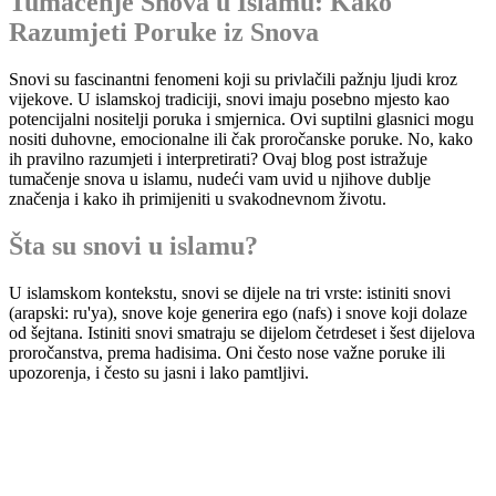
Tumačenje Snova u Islamu: Kako
Razumjeti Poruke iz Snova
Snovi su fascinantni fenomeni koji su privlačili pažnju ljudi kroz
vijekove. U islamskoj tradiciji, snovi imaju posebno mjesto kao
potencijalni nositelji poruka i smjernica. Ovi suptilni glasnici mogu
nositi duhovne, emocionalne ili čak proročanske poruke. No, kako
ih pravilno razumjeti i interpretirati? Ovaj blog post istražuje
tumačenje snova u islamu, nudeći vam uvid u njihove dublje
značenja i kako ih primijeniti u svakodnevnom životu.
Šta su snovi u islamu?
U islamskom kontekstu, snovi se dijele na tri vrste: istiniti snovi
(arapski: ru'ya), snove koje generira ego (nafs) i snove koji dolaze
od šejtana. Istiniti snovi smatraju se dijelom četrdeset i šest dijelova
proročanstva, prema hadisima. Oni često nose važne poruke ili
upozorenja, i često su jasni i lako pamtljivi.