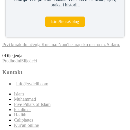
praksi i historiji.
Istražite naš blog
Prvi korak do učenja Kur'ana: Naučite arapsko pismo uz Sufaru.
0
Dijeljenja
Predhodni
Slijedeći
Kontakt
info@e-delil.com
Islam
Muhammad
Five Pillars of Islam
6 kalimas
Hadith
Caliphates
Kur'an online