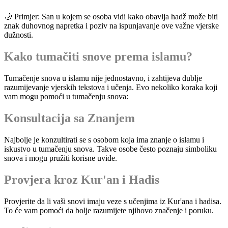
🌙 Primjer: San u kojem se osoba vidi kako obavlja hadž može biti
znak duhovnog napretka i poziv na ispunjavanje ove važne vjerske
dužnosti.
Kako tumačiti snove prema islamu?
Tumačenje snova u islamu nije jednostavno, i zahtijeva dublje
razumijevanje vjerskih tekstova i učenja. Evo nekoliko koraka koji
vam mogu pomoći u tumačenju snova:
Konsultacija sa Znanjem
Najbolje je konzultirati se s osobom koja ima znanje o islamu i
iskustvo u tumačenju snova. Takve osobe često poznaju simboliku
snova i mogu pružiti korisne uvide.
Provjera kroz Kur'an i Hadis
Provjerite da li vaši snovi imaju veze s učenjima iz Kur'ana i hadisa.
To će vam pomoći da bolje razumijete njihovo značenje i poruku.