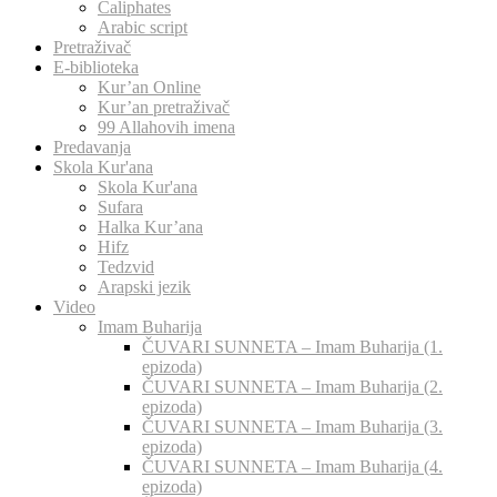
Caliphates
Arabic script
Pretraživač
E-biblioteka
Kur’an Online
Kur’an pretraživač
99 Allahovih imena
Predavanja
Skola Kur'ana
Skola Kur'ana
Sufara
Halka Kur’ana
Hifz
Tedzvid
Arapski jezik
Video
Imam Buharija
ČUVARI SUNNETA – Imam Buharija (1.
epizoda)
ČUVARI SUNNETA – Imam Buharija (2.
epizoda)
ČUVARI SUNNETA – Imam Buharija (3.
epizoda)
ČUVARI SUNNETA – Imam Buharija (4.
epizoda)