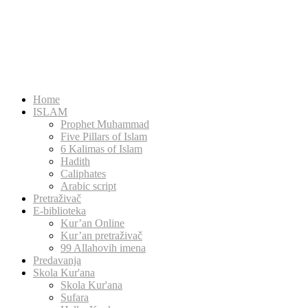
Home
ISLAM
Prophet Muhammad
Five Pillars of Islam
6 Kalimas of Islam
Hadith
Caliphates
Arabic script
Pretraživač
E-biblioteka
Kur’an Online
Kur’an pretraživač
99 Allahovih imena
Predavanja
Skola Kur'ana
Skola Kur'ana
Sufara