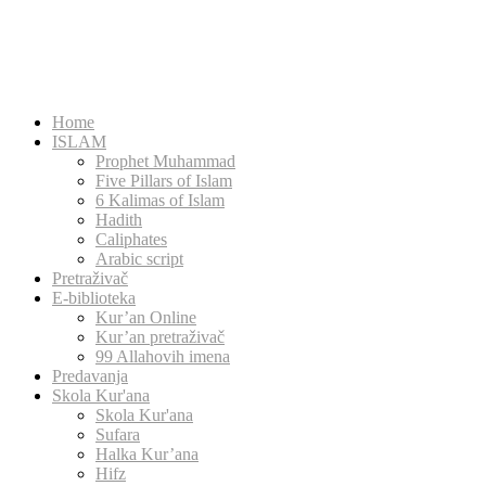
Home
ISLAM
Prophet Muhammad
Five Pillars of Islam
6 Kalimas of Islam
Hadith
Caliphates
Arabic script
Pretraživač
E-biblioteka
Kur’an Online
Kur’an pretraživač
99 Allahovih imena
Predavanja
Skola Kur'ana
Skola Kur'ana
Sufara
Halka Kur’ana
Hifz