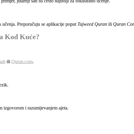
rimjer, jutarnji sati su često najbolji za fokusirano učenje.
ces učenja. Preporučuju se aplikacije poput
Tajweed Quran
ili
Quran Co
na Kod Kuće?
nah
ili
Quran.com
.
ezik.
im izgovorom i razumijevanjem ajeta.