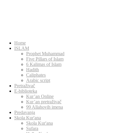
Home
ISLAM
Prophet Muhammad
Five Pillars of Islam
6 Kalimas of Islam
Hadith
Caliphates
Arabic script
Pretraživač
E-biblioteka
Kur’an Online
Kur’an pretraživač
99 Allahovih imena
Predavanja
Skola Kur'ana
Skola Kur'ana
Sufara