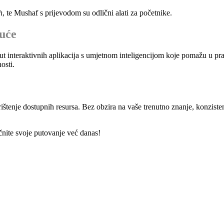
h
, te Mushaf s prijevodom su odlični alati za početnike.
uće
interaktivnih aplikacija s umjetnom inteligencijom koje pomažu u prav
osti.
ištenje dostupnih resursa. Bez obzira na vaše trenutno znanje, konzisten
čnite svoje putovanje već danas!