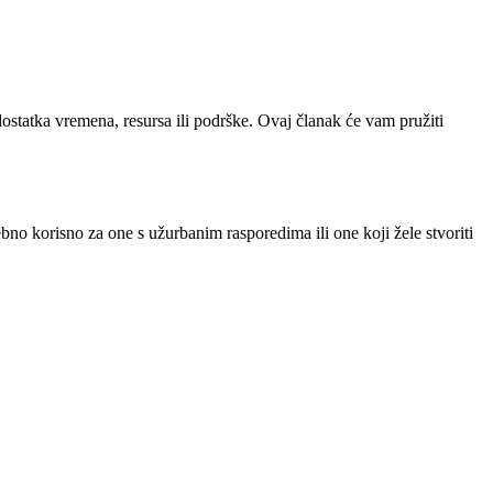
dostatka vremena, resursa ili podrške. Ovaj članak će vam pružiti
 korisno za one s užurbanim rasporedima ili one koji žele stvoriti