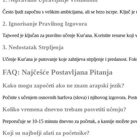
Često ljudi započnu s velikim ambicijama, ali se brzo iscrpe. Ključ je u
2. Ignorisanje Pravilnog Izgovora
Tajweed je ključan za pravilno učenje Kur'ana. Koristite resurse koji
3. Nedostatak Strpljenja
Učenje Kur'ana je putovanje koje zahtijeva strpljenje i predanost. Foku
FAQ: Najčešće Postavljana Pitanja
Kako mogu započeti ako ne znam arapski jezik?
Počnite s učenjem osnovnih harfova (slova) i njihovog izgovora. Pos
Koliko vremena dnevno trebam posvetiti učenju?
Preporučuje se 10-15 minuta dnevno za početak, a kasnije možete pov
Koji su najbolji alati za početnike?