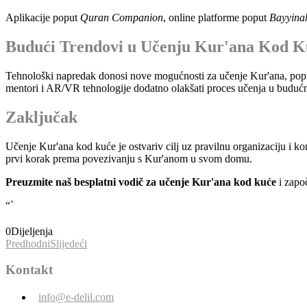
Aplikacije poput
Quran Companion
, online platforme poput
Bayyina
Budući Trendovi u Učenju Kur'ana Kod K
Tehnološki napredak donosi nove mogućnosti za učenje Kur'ana, poput 
mentori i AR/VR tehnologije dodatno olakšati proces učenja u budućn
Zaključak
Učenje Kur'ana kod kuće je ostvariv cilj uz pravilnu organizaciju i kor
prvi korak prema povezivanju s Kur'anom u svom domu.
Preuzmite naš besplatni vodič za učenje Kur'ana kod kuće
i zapo
“`
0
Dijeljenja
Predhodni
Slijedeći
Kontakt
info@e-delil.com