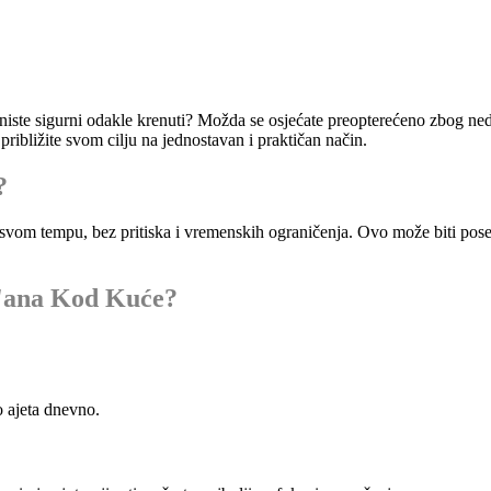
i niste sigurni odakle krenuti? Možda se osjećate preopterećeno zbog ne
ribližite svom cilju na jednostavan i praktičan način.
?
m tempu, bez pritiska i vremenskih ograničenja. Ovo može biti posebno
r'ana Kod Kuće?
o ajeta dnevno.