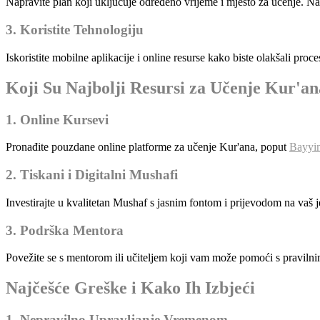
Napravite plan koji uključuje određeno vrijeme i mjesto za učenje. Na p
3. Koristite Tehnologiju
Iskoristite mobilne aplikacije i online resurse kako biste olakšali pro
Koji Su Najbolji Resursi za Učenje Kur'a
1. Online Kursevi
Pronađite pouzdane online platforme za učenje Kur'ana, poput
Bayyi
2. Tiskani i Digitalni Mushafi
Investirajte u kvalitetan Mushaf s jasnim fontom i prijevodom na vaš j
3. Podrška Mentora
Povežite se s mentorom ili učiteljem koji vam može pomoći s praviln
Najčešće Greške i Kako Ih Izbjeći
1. Nepravilno Upravljanje Vremenom