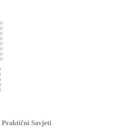
a)
a)
a)
a)
a)
a)
a)
a)
)
)
)
)
)
Praktični Savjeti