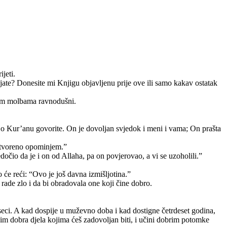
jeti.
anjate? Donesite mi Knjigu objavljenu prije ove ili samo kakav ostatak
ovim molbama ravnodušni.
 o Kur’anu govorite. On je dovoljan svjedok i meni i vama; On prašta
 otvoreno opominjem.”
edočio da je i on od Allaha, pa on povjerovao, a vi se uzoholili.”
 će reći: “Ovo je još davna izmišljotina.”
rade zlo i da bi obradovala one koji čine dobro.
seci. A kad dospije u muževno doba i kad dostigne četrdeset godina,
im dobra djela kojima ćeš zadovoljan biti, i učini dobrim potomke