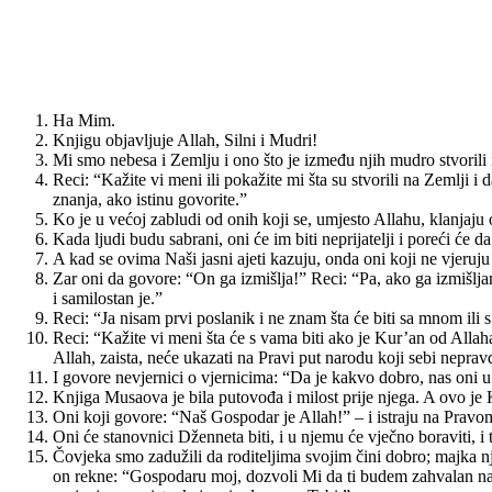
Ha Mim.
Knjigu objavljuje Allah, Silni i Mudri!
Mi smo nebesa i Zemlju i ono što je između njih mudro stvorili 
Reci: “Kažite vi meni ili pokažite mi šta su stvorili na Zemlji 
znanja, ako istinu govorite.”
Ko je u većoj zabludi od onih koji se, umjesto Allahu, klanjaj
Kada ljudi budu sabrani, oni će im biti neprijatelji i poreći će da
A kad se ovima Naši jasni ajeti kazuju, onda oni koji ne vjeruju
Zar oni da govore: “On ga izmišlja!” Reci: “Pa, ako ga izmišl
i samilostan je.”
Reci: “Ja nisam prvi poslanik i ne znam šta će biti sa mnom il
Reci: “Kažite vi meni šta će s vama biti ako je Kur’an od Allaha,
Allah, zaista, neće ukazati na Pravi put narodu koji sebi nepravd
I govore nevjernici o vjernicima: “Da je kakvo dobro, nas oni u 
Knjiga Musaova je bila putovođa i milost prije njega. A ovo je 
Oni koji govore: “Naš Gospodar je Allah!” – i istraju na Pravom
Oni će stanovnici Dženneta biti, i u njemu će vječno boraviti, i t
Čovjeka smo zadužili da roditeljima svojim čini dobro; majka n
on rekne: “Gospodaru moj, dozvoli Mi da ti budem zahvalan na b