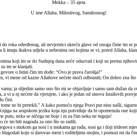
Mekka – 35 ajeta
U ime Allaha, Milostivog, Samilosnog!
i do roka određenog, ali nevjernici okreću glave od onoga čime im se pri
i da li imaju ikakva udjela u nebesima oni kojima se vi, pored Allaha, kl
u onima koji im se do Sudnjeg dana neće odazvati i koji su prema njih
 su im se klanjali.
 govore o Istini čim im dođe: “Ovo je prava čarolija!”
jam, vi mene od kazne Allahove nećete moći odbraniti; On dobro zna što
i s vama; ja slijedim samo ono što mi se objavljuje i samo sam dužan da
 a vi u nj nećete da vjerujete, i ako je jedan od sinova Israilovih posvj
u čini.
tome ne bi pretekli.” A kako pomoću njega Pravi put nisu našli, sigurno
Knjiga na arapskom jeziku koja nju potvrđuje da bi opomenula one koji 
e putu, neka se ničega ne boje i ni za čim neka ne tuguju!
o će im biti nagrada za ono što su radili.
jegova s mukom ga nosi i u mukama ga rađa, nosi ga i doji trideset mje
lagodati koju si darovao meni i roditeljima mojim, i pomozi mi da čin