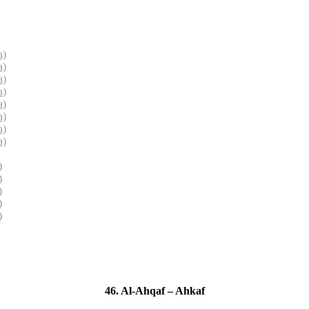
a)
a)
a)
a)
a)
a)
a)
a)
)
)
)
)
)
46. Al-Ahqaf – Ahkaf