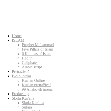
Home
ISLAM
Prophet Muhammad
Five Pillars of Islam
6 Kalimas of Islam
Hadith
Caliphates
Arabic script
Pretraživač
E-biblioteka
Kur’an Online
Kur’an pretraživač
99 Allahovih imena
Predavanja
Skola Kur'ana
Skola Kur'ana
Sufara