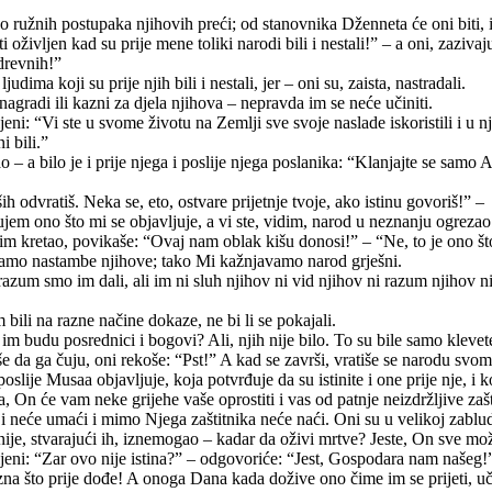
ko ružnih postupaka njihovih preći; od stanovnika Dženneta će oni biti, 
iti oživljen kad su prije mene toliki narodi bili i nestali!” – a oni, zazi
 drevnih!”
dima koji su prije njih bili i nestali, jer – oni su, zaista, nastradali.
nagradi ili kazni za djela njihova – nepravda im se neće učiniti.
ni: “Vi ste u svome životu na Zemlji sve svoje naslade iskoristili i u n
i bili.”
 a bilo je i prije njega i poslije njega poslanika: “Klanjajte se samo 
 odvratiš. Neka se, eto, ostvare prijetnje tvoje, ako istinu govoriš!” –
jem ono što mi se objavljuje, a vi ste, vidim, narod u neznanju ogrezao
m kretao, povikaše: “Ovaj nam oblak kišu donosi!” – “Ne, to je ono što 
e samo nastambe njihove; tako Mi kažnjavamo narod grješni.
zum smo im dali, ali im ni sluh njihov ni vid njihov ni razum njihov nisu
bili na razne načine dokaze, ne bi li se pokajali.
im budu posrednici i bogovi? Ali, njih nije bilo. To su bile samo klevete
 da ga čuju, oni rekoše: “Pst!” A kad se završi, vratiše se narodu svo
lije Musaa objavljuje, koja potvrđuje da su istinite i one prije nje, i ko
 On će vam neke grijehe vaše oprostiti i vas od patnje neizdržljive zašti
 neće umaći i mimo Njega zaštitnika neće naći. Oni su u velikoj zablud
i nije, stvarajući ih, iznemogao – kadar da oživi mrtve? Jeste, On sve mo
ni: “Zar ovo nije istina?” – odgovoriće: “Jest, Gospodara nam našeg!” “
kazna što prije dođe! A onoga Dana kada dožive ono čime im se prijeti, uč