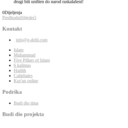
drugi biti uništen do narod raskalašeni!
0
Dijeljenja
Predhodni
Slijedeći
Kontakt
info@e-delil.com
Islam
Muhammad
Five Pillars of Islam
6 kalimas
Hadith
Caliphates
Kur'an online
Podrška
Budi dio tima
Budi dio projekta