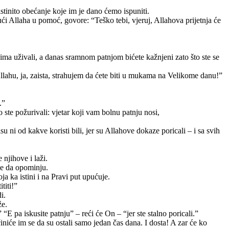
istinito obećanje koje im je dano ćemo ispuniti.
vajući Allaha u pomoć, govore: “Teško tebi, vjeruj, Allahova prijetnja će
jima uživali, a danas sramnom patnjom bićete kažnjeni zato što ste se
Allahu, ja, zaista, strahujem da ćete biti u mukama na Velikome danu!”
.”
ste požurivali: vjetar koji vam bolnu patnju nosi,
 ni od kakve koristi bili, jer su Allahove dokaze poricali – i sa svih
 njihove i laži.
me da opominju.
ja ka istini i na Pravi put upućuje.
titi!”
i.
že.
E pa iskusite patnju” – reći će On – “jer ste stalno poricali.”
iniće im se da su ostali samo jedan čas dana. I dosta! A zar će ko