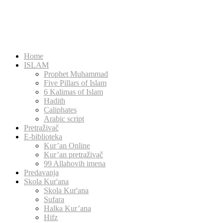
Home
ISLAM
Prophet Muhammad
Five Pillars of Islam
6 Kalimas of Islam
Hadith
Caliphates
Arabic script
Pretraživač
E-biblioteka
Kur’an Online
Kur’an pretraživač
99 Allahovih imena
Predavanja
Skola Kur'ana
Skola Kur'ana
Sufara
Halka Kur’ana
Hifz