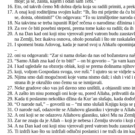
moje; ja se, zaista, kajem i odan sam Tebi.”
Eto, od takvih ćemo Mi dobra djela koja su radili primiti, a pre
A onaj koji roditeljima svojim kaže: “Ih, što mi prijetite da ću b
se, doista, obistiniti!” On odgovara: “To su izmišljotine naroda
Na takvima se treba ispuniti Riječ rečena o narodima: džinima i lju
Za sve će biti posebni stepeni, prema tome kako su radili; da ih 
A na Dan kad oni koji nisu vjerovali pred vatrom budu zaustavlje
na Zemlji, bez ikakva osnova, oholo ponašali i što ste raskalašen
I spomeni brata Adovog, kada je narod svoj u Ahkafu opominjao –
–
oni su odgovarali: “Zar si nama došao da nas od božanstava naših
“Samo Allah zna kad će to biti!” – on bi govorio – “ja vam kazu
I kad ugledaše na obzorju oblak, koji se prema dolinama njihovi
koji, voljom Gospodara svoga, sve ruši.” I ujutro su se vidjel
Njima smo dali mogućnosti koje vama nismo dali; i sluh i vid i ra
strana ih je okružilo ono čemu su se ismijavali.
Neke gradove oko vas još davno smo uništili, a objasnili smo im 
A zašto im nisu pomogli oni koje su, pored Allaha, prihvatili da 
Kada ti poslasmo nekoliko džina da Kur’an slušaju, kada dođoše
“O narode naš,” – govorili su – “mi smo slušali Knjigu koja se pos
O narode naš, odazovite se Allahovu glasniku i vjerujte u Allaha,
A oni koji se ne odazovu Allahovu glasniku, takvi Mu na Zemlji
Zar ne znaju da je Allah – koji je nebesa i Zemlju stvorio i koj
A na Dan kad oni koji nisu vjerovali pred vatrom budu zaustavlje
Ti izdrži kao što su izdržali odlučni poslanici i ne traži da im 