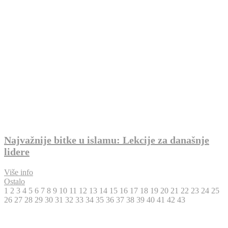
Najvažnije bitke u islamu: Lekcije za današnje
lidere
Više info
Ostalo
1
2
3
4
5
6
7
8
9
10
11
12
13
14
15
16
17
18
19
20
21
22
23
24
25
26
27
28
29
30
31
32
33
34
35
36
37
38
39
40
41
42
43