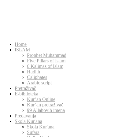
Home
ISLAM
Prophet Muhammad
Five Pillars of Islam
6 Kalimas of Islam
Hadith
Caliphates
Arabic script
Pretraživač
E-biblioteka
Kur’an Online
Kur’an pretraživač
99 Allahovih imena
Predavanja
Skola Kur'ana
Skola Kur'ana
Sufara