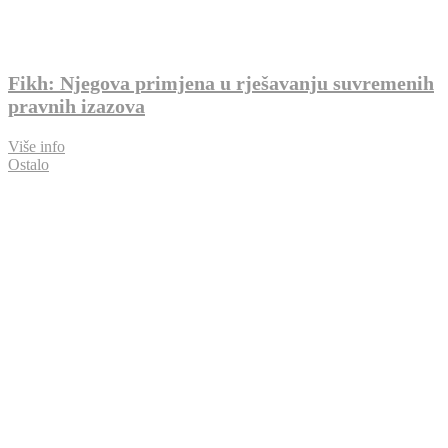
Fikh: Njegova primjena u rješavanju suvremenih
pravnih izazova
Više info
Ostalo