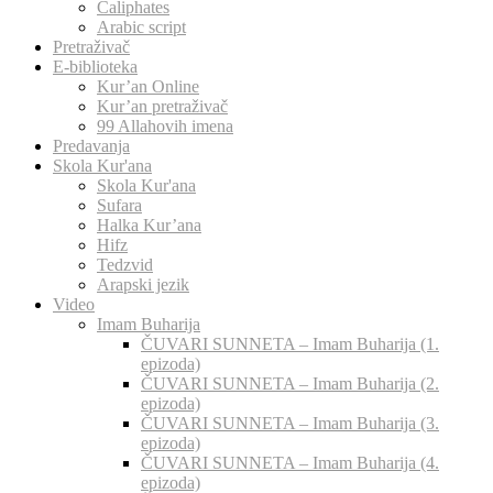
Caliphates
Arabic script
Pretraživač
E-biblioteka
Kur’an Online
Kur’an pretraživač
99 Allahovih imena
Predavanja
Skola Kur'ana
Skola Kur'ana
Sufara
Halka Kur’ana
Hifz
Tedzvid
Arapski jezik
Video
Imam Buharija
ČUVARI SUNNETA – Imam Buharija (1.
epizoda)
ČUVARI SUNNETA – Imam Buharija (2.
epizoda)
ČUVARI SUNNETA – Imam Buharija (3.
epizoda)
ČUVARI SUNNETA – Imam Buharija (4.
epizoda)