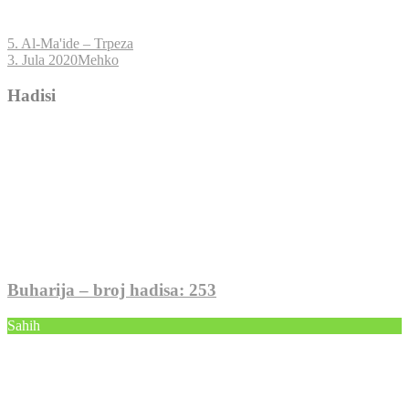
5. Al-Ma'ide – Trpeza
3. Jula 2020
Mehko
Hadisi
Buharija – broj hadisa: 253
Sahih