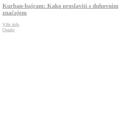
Kurban-bajram: Kako proslaviti s duhovnim
značajem
Više info
Ostalo