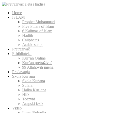
Home
ISLAM
Prophet Muhammad
Five Pillars of Islam
6 Kalimas of Islam
Hadith
Caliphates
Arabic script
Pretraživač
E-biblioteka
Kur’an Online
Kur’an pretraživač
99 Allahovih imena
Predavanja
Skola Kur'ana
Skola Kur'ana
Sufara
Halka Kur’ana
Hifz
Tedzvid
Arapski jezik
Video
Imam Buharija