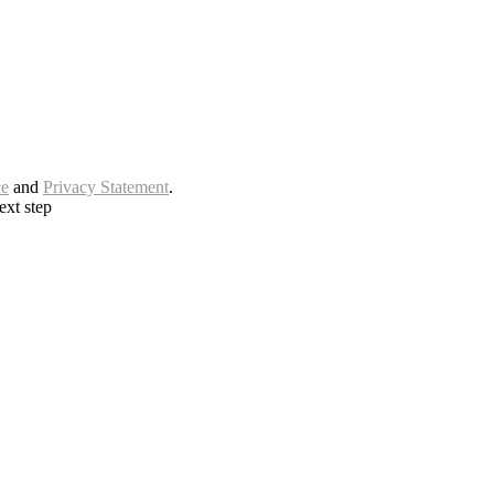
ce
and
Privacy Statement
.
ext step