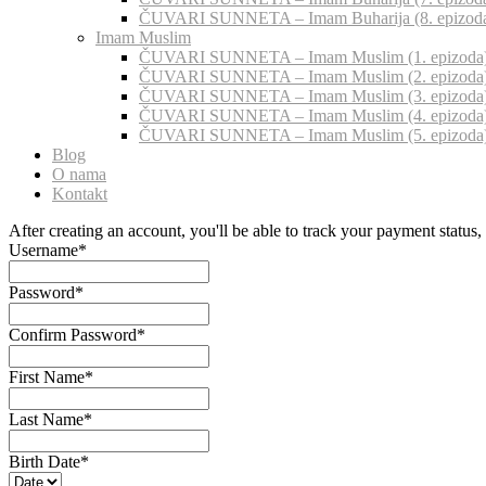
ČUVARI SUNNETA – Imam Buharija (8. epizod
Imam Muslim
ČUVARI SUNNETA – Imam Muslim (1. epizoda
ČUVARI SUNNETA – Imam Muslim (2. epizoda
ČUVARI SUNNETA – Imam Muslim (3. epizoda
ČUVARI SUNNETA – Imam Muslim (4. epizoda
ČUVARI SUNNETA – Imam Muslim (5. epizoda
Blog
O nama
Kontakt
After creating an account, you'll be able to track your payment status, 
Username
*
Password
*
Confirm Password
*
First Name
*
Last Name
*
Birth Date
*