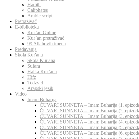
Hadith
Caliphates
Arabic script
Pretraživač
E-biblioteka
Kur’an Online
Kur’an pretraživač
99 Allahovih imena
Predavanja
Skola Kur'ana
Skola Kur'ana
Sufara
Halka Kur’ana
Hifz
Tedzvid
Arapski jezik
Video
Imam Buharija
ČUVARI SUNNETA – Imam Buharija (1. epizod
ČUVARI SUNNETA – Imam Buharija (2. epizod
ČUVARI SUNNETA – Imam Buharija (3. epizod
ČUVARI SUNNETA – Imam Buharija (4. epizod
ČUVARI SUNNETA – Imam Buharija (5. epizod
ČUVARI SUNNETA – Imam Buharija (6. epizod
ČUVARI SUNNETA – Imam Buharija (7. epizod