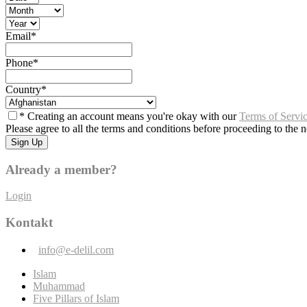
Email
*
Phone
*
Country
*
* Creating an account means you're okay with our
Terms of Servi
Please agree to all the terms and conditions before proceeding to the n
Already a member?
Login
Kontakt
info@e-delil.com
Islam
Muhammad
Five Pillars of Islam