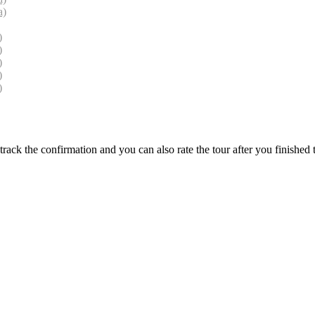
a)
)
)
)
)
)
track the confirmation and you can also rate the tour after you finished t