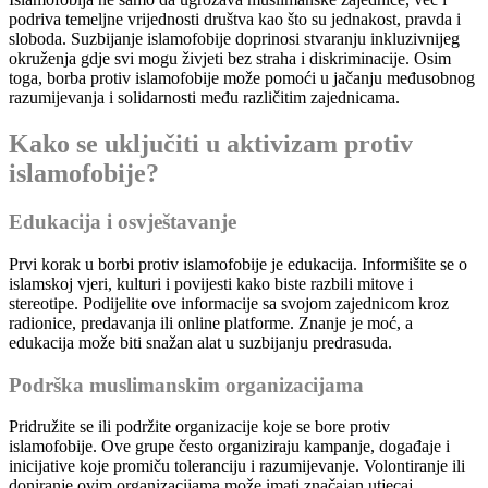
podriva temeljne vrijednosti društva kao što su jednakost, pravda i
sloboda. Suzbijanje islamofobije doprinosi stvaranju inkluzivnijeg
okruženja gdje svi mogu živjeti bez straha i diskriminacije. Osim
toga, borba protiv islamofobije može pomoći u jačanju međusobnog
razumijevanja i solidarnosti među različitim zajednicama.
Kako se uključiti u aktivizam protiv
islamofobije?
Edukacija i osvještavanje
Prvi korak u borbi protiv islamofobije je edukacija. Informišite se o
islamskoj vjeri, kulturi i povijesti kako biste razbili mitove i
stereotipe. Podijelite ove informacije sa svojom zajednicom kroz
radionice, predavanja ili online platforme. Znanje je moć, a
edukacija može biti snažan alat u suzbijanju predrasuda.
Podrška muslimanskim organizacijama
Pridružite se ili podržite organizacije koje se bore protiv
islamofobije. Ove grupe često organiziraju kampanje, događaje i
inicijative koje promiču toleranciju i razumijevanje. Volontiranje ili
doniranje ovim organizacijama može imati značajan utjecaj.