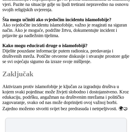
vjeri. Pazite na situacije gdje su ljudi tretirani nepravedno na osnovu
svojih religijskih uvjerenja.
Šta mogu učiniti ako svjedočim incidentu islamofobije?
Ako svjedočite incidentu islamofobije, važno je reagirati na siguran
način. Ako je moguće, podržite žrtvu, dokumentujte incident i
prijavite ga nadležnim tijelima.
Kako mogu educirati druge o islamofobiji?
Dijelite pouzdane informacije putem radionica, predavanja i
društvenih mreža. Potičite otvorene diskusije i stvarajte prostore gdje
se svi osjećaju sigurno da izraze svoje mišljenje.
Zaključak
Aktivizam protiv islamofobije je ključan za izgradnju društva u
kojem svaki pojedinac može živjeti slobodno i dostojanstveno. Kroz
edukaciju, podršku, angažman na društvenim mrežama i političko
zagovaranje, svako od nas može doprinijeti ovoj važnoj borbi.
Zajedno možemo stvoriti svijet bez predrasuda i netrpeljivosti. 🌍🤝