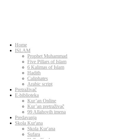
Home
ISLAM
Prophet Muhammad
Five Pillars of Islam
6 Kalimas of Islam
Hadith
Caliphates
Arabic script
Pretraživač
E-biblioteka
Kur’an Online
Kur’an pretraživač
99 Allahovih imena
Predavanja
Skola Kur'ana
Skola Kur'ana
Sufara