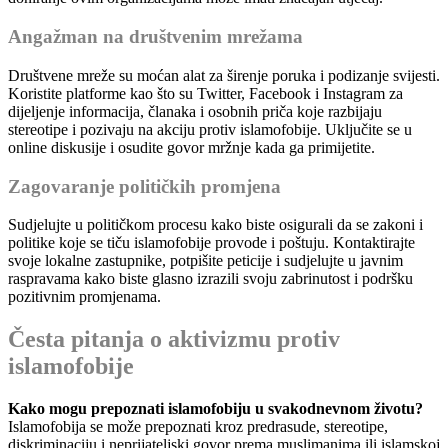
Angažman na društvenim mrežama
Društvene mreže su moćan alat za širenje poruka i podizanje svijesti.
Koristite platforme kao što su Twitter, Facebook i Instagram za
dijeljenje informacija, članaka i osobnih priča koje razbijaju
stereotipe i pozivaju na akciju protiv islamofobije. Uključite se u
online diskusije i osudite govor mržnje kada ga primijetite.
Zagovaranje političkih promjena
Sudjelujte u političkom procesu kako biste osigurali da se zakoni i
politike koje se tiču islamofobije provode i poštuju. Kontaktirajte
svoje lokalne zastupnike, potpišite peticije i sudjelujte u javnim
raspravama kako biste glasno izrazili svoju zabrinutost i podršku
pozitivnim promjenama.
Česta pitanja o aktivizmu protiv
islamofobije
Kako mogu prepoznati islamofobiju u svakodnevnom životu?
Islamofobija se može prepoznati kroz predrasude, stereotipe,
diskriminaciju i neprijateljski govor prema muslimanima ili islamskoj