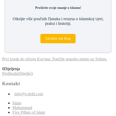
Proširite svoje znanje o islamu!
Otkrijte više poučnih članaka i resursa o islamskoj vjeri,
praksi i historiji.
Istražite naš blog
Prvi korak do učenja Kur'ana: Naučite arapsko pismo uz Sufaru.
0
Dijeljenja
Predhodni
Slijedeći
Kontakt
info@e-delil.com
Islam
Muhammad
Five Pillars of Islam