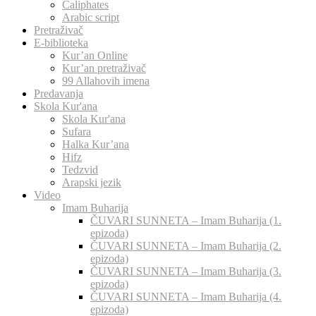
Caliphates
Arabic script
Pretraživač
E-biblioteka
Kur’an Online
Kur’an pretraživač
99 Allahovih imena
Predavanja
Skola Kur'ana
Skola Kur'ana
Sufara
Halka Kur’ana
Hifz
Tedzvid
Arapski jezik
Video
Imam Buharija
ČUVARI SUNNETA – Imam Buharija (1.
epizoda)
ČUVARI SUNNETA – Imam Buharija (2.
epizoda)
ČUVARI SUNNETA – Imam Buharija (3.
epizoda)
ČUVARI SUNNETA – Imam Buharija (4.
epizoda)