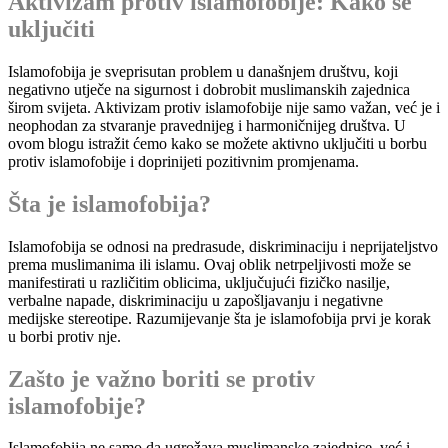
Aktivizam protiv islamofobije: Kako se
uključiti
Islamofobija je sveprisutan problem u današnjem društvu, koji
negativno utječe na sigurnost i dobrobit muslimanskih zajednica
širom svijeta. Aktivizam protiv islamofobije nije samo važan, već je i
neophodan za stvaranje pravednijeg i harmoničnijeg društva. U
ovom blogu istražit ćemo kako se možete aktivno uključiti u borbu
protiv islamofobije i doprinijeti pozitivnim promjenama.
Šta je islamofobija?
Islamofobija se odnosi na predrasude, diskriminaciju i neprijateljstvo
prema muslimanima ili islamu. Ovaj oblik netrpeljivosti može se
manifestirati u različitim oblicima, uključujući fizičko nasilje,
verbalne napade, diskriminaciju u zapošljavanju i negativne
medijske stereotipe. Razumijevanje šta je islamofobija prvi je korak
u borbi protiv nje.
Zašto je važno boriti se protiv
islamofobije?
Islamofobija ne samo da ugrožava muslimanske zajednice, već i