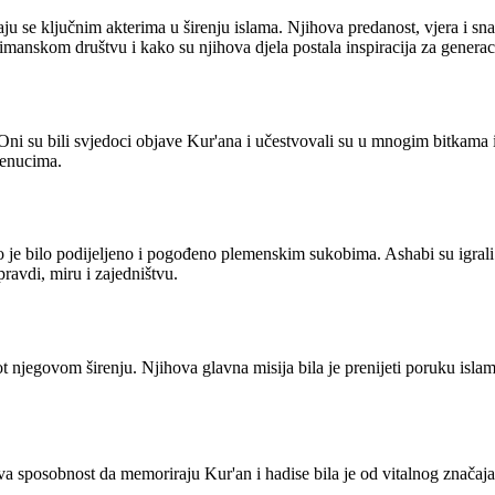
u se ključnim akterima u širenju islama. Njihova predanost, vjera i snaga
limanskom društvu i kako su njihova djela postala inspiracija za genera
Oni su bili svjedoci objave Kur'ana i učestvovali su u mnogim bitkama 
trenucima.
štvo je bilo podijeljeno i pogođeno plemenskim sukobima. Ashabi su igra
pravdi, miru i zajedništvu.
vot njegovom širenju. Njihova glavna misija bila je prenijeti poruku isl
a sposobnost da memoriraju Kur'an i hadise bila je od vitalnog značaja 