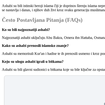
Ashabi su bili istinski heroji islama čiji je doprinos širenju islama ne
se nastavlja i danas, i njihov duh živi kroz svaku generaciju musliman
Često Postavljana Pitanja (FAQs)
Ko su bili najpoznatiji ashabi?
Najpoznatiji ashabi uključuju Abu Bakra, Omera ibn Hattaba, Osmana 
Kako su ashabi prenosili islamsko znanje?
Ashabi su memorirali Kur'an i hadise te ih prenosili usmeno i kroz po
Koju su ulogu ashabi igrali u bitkama?
Ashabi su bili glavni sudionici u bitkama koje su bile ključne za opsta