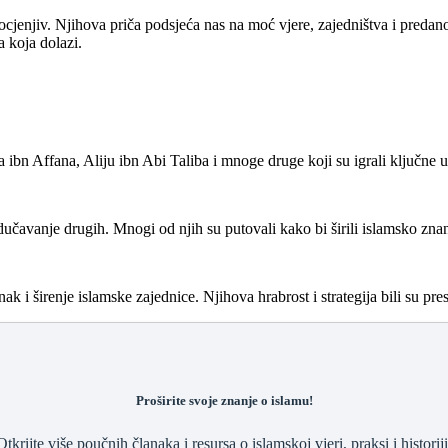
procjenjiv. Njihova priča podsjeća nas na moć vjere, zajedništva i predan
a koja dolazi.
ibn Affana, Aliju ibn Abi Taliba i mnoge druge koji su igrali ključne 
dučavanje drugih. Mnogi od njih su putovali kako bi širili islamsko znan
nak i širenje islamske zajednice. Njihova hrabrost i strategija bili su p
Proširite svoje znanje o islamu!
Otkrijte više poučnih članaka i resursa o islamskoj vjeri, praksi i historiji