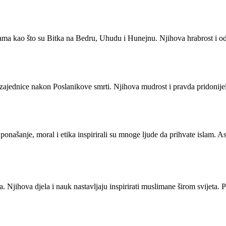
tkama kao što su Bitka na Bedru, Uhudu i Hunejnu. Njihova hrabrost i od
jednice nakon Poslanikove smrti. Njihova mudrost i pravda pridonijeli 
našanje, moral i etika inspirirali su mnoge ljude da prihvate islam. Asha
ma. Njihova djela i nauk nastavljaju inspirirati muslimane širom svijeta. 