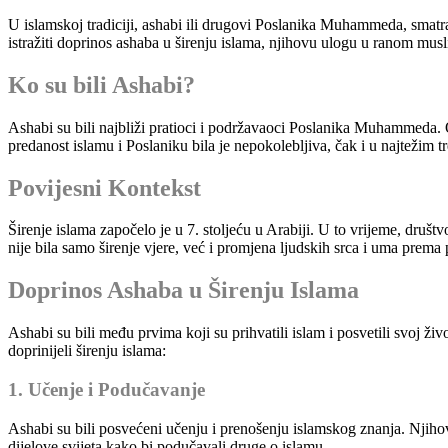
U islamskoj tradiciji, ashabi ili drugovi Poslanika Muhammeda, smatraj
istražiti doprinos ashaba u širenju islama, njihovu ulogu u ranom mus
Ko su bili Ashabi?
Ashabi su bili najbliži pratioci i podržavaoci Poslanika Muhammeda. 
predanost islamu i Poslaniku bila je nepokolebljiva, čak i u najtežim 
Povijesni Kontekst
Širenje islama započelo je u 7. stoljeću u Arabiji. U to vrijeme, dru
nije bila samo širenje vjere, već i promjena ljudskih srca i uma prema 
Doprinos Ashaba u Širenju Islama
Ashabi su bili među prvima koji su prihvatili islam i posvetili svoj ži
doprinijeli širenju islama:
1. Učenje i Podučavanje
Ashabi su bili posvećeni učenju i prenošenju islamskog znanja. Njihov
dijelove svijeta kako bi podučavali druge o islamu.