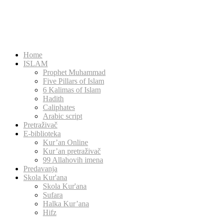
Home
ISLAM
Prophet Muhammad
Five Pillars of Islam
6 Kalimas of Islam
Hadith
Caliphates
Arabic script
Pretraživač
E-biblioteka
Kur’an Online
Kur’an pretraživač
99 Allahovih imena
Predavanja
Skola Kur'ana
Skola Kur'ana
Sufara
Halka Kur’ana
Hifz