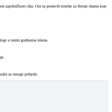
osti zajedničkom cilju. Oni su postavili temelje za širenje islama koje
uloge u ranim godinama islama.
je.
resudni za mnoge pobjede.
.