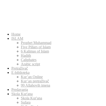
Home
ISLAM
Prophet Muhammad
Five Pillars of Islam
6 Kalimas of Islam
Hadith
Caliphates
Arabic script
Pretraživač
E-biblioteka
Kur’an Online
Kur’an pretraživač
99 Allahovih imena
Predavanja
Skola Kur'ana
Skola Kur'ana
Sufara