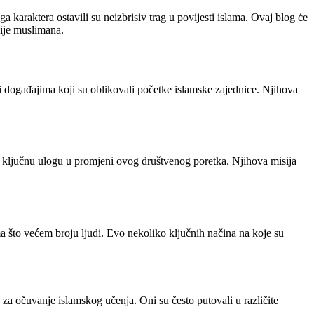
 karaktera ostavili su neizbrisiv trag u povijesti islama. Ovaj blog će
cije muslimana.
i događajima koji su oblikovali početke islamske zajednice. Njihova
li ključnu ulogu u promjeni ovog društvenog poretka. Njihova misija
ama što većem broju ljudi. Evo nekoliko ključnih načina na koje su
za očuvanje islamskog učenja. Oni su često putovali u različite