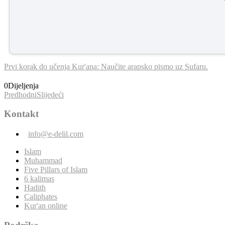
Prvi korak do učenja Kur'ana: Naučite arapsko pismo uz Sufaru.
0
Dijeljenja
Predhodni
Slijedeći
Kontakt
info@e-delil.com
Islam
Muhammad
Five Pillars of Islam
6 kalimas
Hadith
Caliphates
Kur'an online