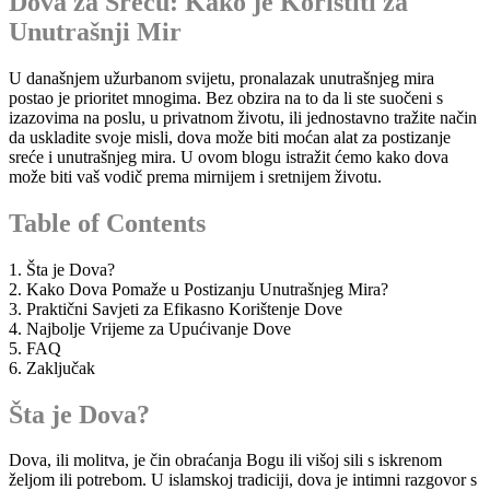
Dova za Sreću: Kako je Koristiti za
Unutrašnji Mir
U današnjem užurbanom svijetu, pronalazak unutrašnjeg mira
postao je prioritet mnogima. Bez obzira na to da li ste suočeni s
izazovima na poslu, u privatnom životu, ili jednostavno tražite način
da uskladite svoje misli, dova može biti moćan alat za postizanje
sreće i unutrašnjeg mira. U ovom blogu istražit ćemo kako dova
može biti vaš vodič prema mirnijem i sretnijem životu.
Table of Contents
1. Šta je Dova?
2. Kako Dova Pomaže u Postizanju Unutrašnjeg Mira?
3. Praktični Savjeti za Efikasno Korištenje Dove
4. Najbolje Vrijeme za Upućivanje Dove
5. FAQ
6. Zaključak
Šta je Dova?
Dova, ili molitva, je čin obraćanja Bogu ili višoj sili s iskrenom
željom ili potrebom. U islamskoj tradiciji, dova je intimni razgovor s