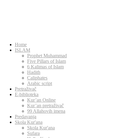
Home
ISLAM
Prophet Muhammad
Five Pillars of Islam
6 Kalimas of Islam
Hadith
Caliphates
Arabic script
Pretraživač
E-biblioteka
Kur’an Online
Kur’an pretraživač
99 Allahovih imena
Predavanja
Skola Kur'ana
Skola Kur'ana
Sufara