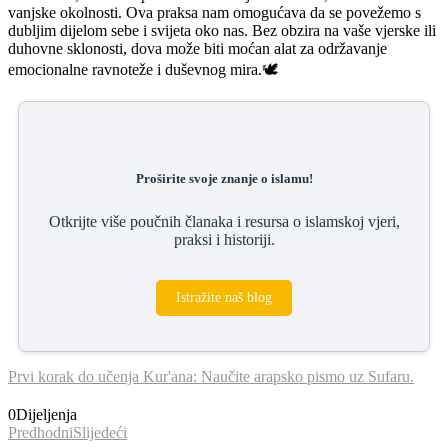
vanjske okolnosti. Ova praksa nam omogućava da se povežemo s
dubljim dijelom sebe i svijeta oko nas. Bez obzira na vaše vjerske ili
duhovne sklonosti, dova može biti moćan alat za održavanje
emocionalne ravnoteže i duševnog mira.🕊️
Proširite svoje znanje o islamu!
Otkrijte više poučnih članaka i resursa o islamskoj vjeri,
praksi i historiji.
Istražite naš blog
Prvi korak do učenja Kur'ana: Naučite arapsko pismo uz Sufaru.
0
Dijeljenja
Predhodni
Slijedeći