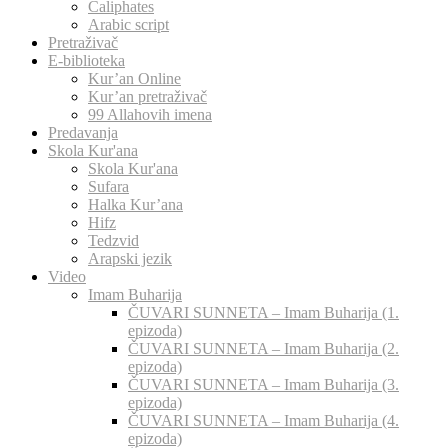
Caliphates
Arabic script
Pretraživač
E-biblioteka
Kur’an Online
Kur’an pretraživač
99 Allahovih imena
Predavanja
Skola Kur'ana
Skola Kur'ana
Sufara
Halka Kur’ana
Hifz
Tedzvid
Arapski jezik
Video
Imam Buharija
ČUVARI SUNNETA – Imam Buharija (1.
epizoda)
ČUVARI SUNNETA – Imam Buharija (2.
epizoda)
ČUVARI SUNNETA – Imam Buharija (3.
epizoda)
ČUVARI SUNNETA – Imam Buharija (4.
epizoda)