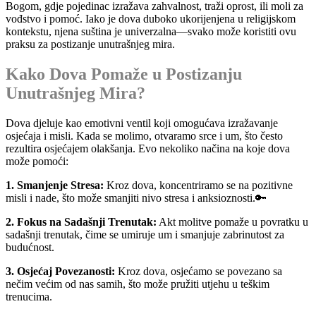
Bogom, gdje pojedinac izražava zahvalnost, traži oprost, ili moli za
vođstvo i pomoć. Iako je dova duboko ukorijenjena u religijskom
kontekstu, njena suština je univerzalna—svako može koristiti ovu
praksu za postizanje unutrašnjeg mira.
Kako Dova Pomaže u Postizanju
Unutrašnjeg Mira?
Dova djeluje kao emotivni ventil koji omogućava izražavanje
osjećaja i misli. Kada se molimo, otvaramo srce i um, što često
rezultira osjećajem olakšanja. Evo nekoliko načina na koje dova
može pomoći:
1. Smanjenje Stresa:
Kroz dova, koncentriramo se na pozitivne
misli i nade, što može smanjiti nivo stresa i anksioznosti.🔑
2. Fokus na Sadašnji Trenutak:
Akt molitve pomaže u povratku u
sadašnji trenutak, čime se umiruje um i smanjuje zabrinutost za
budućnost.
3. Osjećaj Povezanosti:
Kroz dova, osjećamo se povezano sa
nečim većim od nas samih, što može pružiti utjehu u teškim
trenucima.