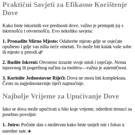
Praktični Savjeti za Efikasno Korištenje
Dove
Kako biste iskoristili sve prednosti dove, važno je pristupiti joj s
iskrenošću i otvorenošću. Evo nekoliko savjeta:
1. Pronađite Mirno Mjesto:
Odaberite mjesto gdje se osjećate
opušteno i gdje vas ništa neće ometati. To može biti kutak vaše sobe
ili mjesto u prirodi.🌿
2. Budite Iskreni:
Otvoreno izrazite svoje misli i osjećaje. Nema
ispravnog ili pogrešnog načina za molitvu—važna je autentičnost.
3. Koristite Jednostavne Riječi:
Dova ne mora biti kompleksna.
Često su najjednostavnije riječi najmoćnije.
Najbolje Vrijeme za Upućivanje Dove
Iako se dova može upućivati u bilo koje vrijeme, određeni trenuci su
posebno povoljni:
1. Jutro:
Počnite dan s molitvom kako biste unijeli mir i fokus u
naredne sate.☀️