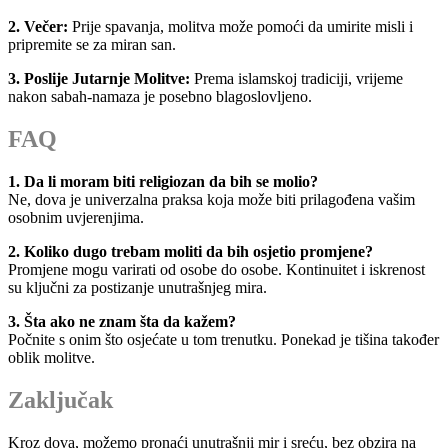
2. Večer:
Prije spavanja, molitva može pomoći da umirite misli i
pripremite se za miran san.
3. Poslije Jutarnje Molitve:
Prema islamskoj tradiciji, vrijeme
nakon sabah-namaza je posebno blagoslovljeno.
FAQ
1. Da li moram biti religiozan da bih se molio?
Ne, dova je univerzalna praksa koja može biti prilagođena vašim
osobnim uvjerenjima.
2. Koliko dugo trebam moliti da bih osjetio promjene?
Promjene mogu varirati od osobe do osobe. Kontinuitet i iskrenost
su ključni za postizanje unutrašnjeg mira.
3. Šta ako ne znam šta da kažem?
Počnite s onim što osjećate u tom trenutku. Ponekad je tišina također
oblik molitve.
Zaključak
Kroz dova, možemo pronaći unutrašnji mir i sreću, bez obzira na