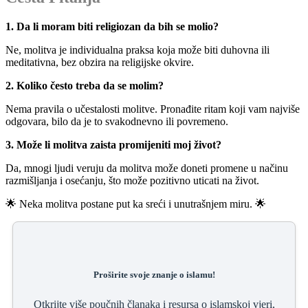
1. Da li moram biti religiozan da bih se molio?
Ne, molitva je individualna praksa koja može biti duhovna ili
meditativna, bez obzira na religijske okvire.
2. Koliko često treba da se molim?
Nema pravila o učestalosti molitve. Pronađite ritam koji vam najviše
odgovara, bilo da je to svakodnevno ili povremeno.
3. Može li molitva zaista promijeniti moj život?
Da, mnogi ljudi veruju da molitva može doneti promene u načinu
razmišljanja i osećanju, što može pozitivno uticati na život.
🌟 Neka molitva postane put ka sreći i unutrašnjem miru. 🌟
Proširite svoje znanje o islamu!
Otkrijte više poučnih članaka i resursa o islamskoj vjeri,