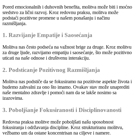
Pored emocionalnih i duhovnih benefita, molitva može biti i moćno
sredstvo za lični razvoj. Kroz redovnu praksu, molitva može
podstaći pozitivne promene u našem ponašanju i načinu
razmišljanja.
1. Razvijanje Empatije i Saosećanja
Molitva nas često podseća na važnost brige za druge. Kroz molitvu
za druge ljude, razvijamo empatiju i saosećanje, što može pozitivno
uticati na naše odnose i društvenu interakciju.
2. Podsticanje Pozitivnog Razmišljanja
Molitva nas podstiče da se fokusiramo na pozitivne aspekte života i
budemo zahvalni za ono što imamo. Ovakav stav može unaprediti
naše mentalno zdravlje i pomoći nam da se lakše nosimo sa
izazovima.
3. Poboljšanje Fokusiranosti i Disciplinovanosti
Redovna praksa molitve može poboljšati našu sposobnost
fokusiranja i održavanja discipline. Kroz strukturiranu molitvu,
vežbamo um da ostane koncentrisan na ciljeve i namere.