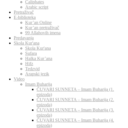
Caliphates
Arabic script
Pretraživač
E-biblioteka
Kur’an Online
Kur’an pretraživač
99 Allahovih imena
Predavanja
Skola Kur'ana
Skola Kur'ana
Sufara
Halka Kur’ana
Hifz
Tedzvid
Arapski jezik
Video
Imam Buharija
ČUVARI SUNNETA – Imam Buharija (1.
epizoda)
ČUVARI SUNNETA – Imam Buharija (2.
epizoda)
ČUVARI SUNNETA – Imam Buharija (3.
epizoda)
ČUVARI SUNNETA – Imam Buharija (4.
epizoda)