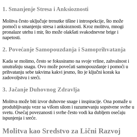
1. Smanjenje Stresa i Anksioznosti
Molitva često uključuje trenutke tišine i introspekcije, što može
pomoći u smanjenju stresa i anksioznosti. Kroz molitvu, mnogi
pronalaze utehu i mir, što može olakšati svakodnevne brige i
napetosti.
2. Povećanje Samopouzdanja i Samoprihvatanja
Kada se molimo, često se fokusiramo na svoje vrline, zahvalnost i
unutrašnju snagu. Ovo može povećati samopouzdanje i pomoći u
prihvatanju sebe takvima kakvi jesmo, što je ključni korak ka
zadovoljstvu i sreći.
3. Jačanje Duhovnog Zdravlja
Molitva može biti izvor duhovne snage i inspiracije. Ona pomaže u
produbljivanju veze sa višom silom i razumevanju sopstvene svrhe u
svetu. Osećaj povezanosti i svrhe često vodi ka dubljem osećaju
ispunjenja i sreće.
Molitva kao Sredstvo za Lični Razvoj