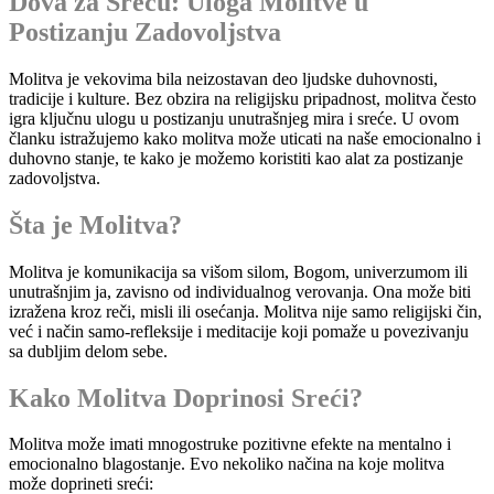
Dova za Sreću: Uloga Molitve u
Postizanju Zadovoljstva
Molitva je vekovima bila neizostavan deo ljudske duhovnosti,
tradicije i kulture. Bez obzira na religijsku pripadnost, molitva često
igra ključnu ulogu u postizanju unutrašnjeg mira i sreće. U ovom
članku istražujemo kako molitva može uticati na naše emocionalno i
duhovno stanje, te kako je možemo koristiti kao alat za postizanje
zadovoljstva.
Šta je Molitva?
Molitva je komunikacija sa višom silom, Bogom, univerzumom ili
unutrašnjim ja, zavisno od individualnog verovanja. Ona može biti
izražena kroz reči, misli ili osećanja. Molitva nije samo religijski čin,
već i način samo-refleksije i meditacije koji pomaže u povezivanju
sa dubljim delom sebe.
Kako Molitva Doprinosi Sreći?
Molitva može imati mnogostruke pozitivne efekte na mentalno i
emocionalno blagostanje. Evo nekoliko načina na koje molitva
može doprineti sreći: