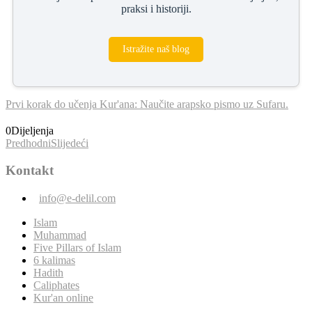
praksi i historiji.
Istražite naš blog
Prvi korak do učenja Kur'ana: Naučite arapsko pismo uz Sufaru.
0
Dijeljenja
Predhodni
Slijedeći
Kontakt
info@e-delil.com
Islam
Muhammad
Five Pillars of Islam
6 kalimas
Hadith
Caliphates
Kur'an online