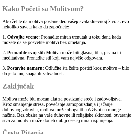
Kako Početi sa Molitvom?
Ako želite da molitva postane deo vašeg svakodnevnog života, evo
nekoliko saveta kako da započnete:
1.
Odvojite vreme:
Pronađite miran trenutak u toku dana kada
možete da se posvetite molitvi bez ometanja.
2.
Pronađite svoj stil:
Molitva može biti glasna, tiha, pisana ili
meditativna. Pronađite stil koji vam najviše odgovara.
3.
Postavite nameru:
Odlučite šta želite postići kroz molitvu – bilo
da je to mir, snaga ili zahvalnost.
Zaključak
Molitva može biti moćan alat za postizanje sreće i zadovoljstva.
Kroz smanjenje stresa, povećanje samopouzdanja i jačanje
duhovnog zdravlja, molitva može obogatiti naš život na mnoge
načine. Bez obzira na vaše duhovne ili religijske sklonosti, otvaranje
srca za molitvu može doneti dublji osećaj mira i ispunjenja.
Česta Pitanja