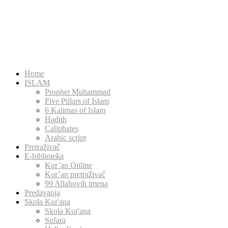
Home
ISLAM
Prophet Muhammad
Five Pillars of Islam
6 Kalimas of Islam
Hadith
Caliphates
Arabic script
Pretraživač
E-biblioteka
Kur’an Online
Kur’an pretraživač
99 Allahovih imena
Predavanja
Skola Kur'ana
Skola Kur'ana
Sufara