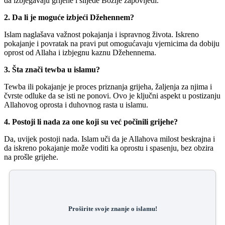
da izbjegavaju grijehe i slijede Božije zapovijedi.
2. Da li je moguće izbjeći Džehennem?
Islam naglašava važnost pokajanja i ispravnog života. Iskreno
pokajanje i povratak na pravi put omogućavaju vjernicima da dobiju
oprost od Allaha i izbjegnu kaznu Džehennema.
3. Šta znači tewba u islamu?
Tewba ili pokajanje je proces priznanja grijeha, žaljenja za njima i
čvrste odluke da se isti ne ponovi. Ovo je ključni aspekt u postizanju
Allahovog oprosta i duhovnog rasta u islamu.
4. Postoji li nada za one koji su već počinili grijehe?
Da, uvijek postoji nada. Islam uči da je Allahova milost beskrajna i
da iskreno pokajanje može voditi ka oprostu i spasenju, bez obzira
na prošle grijehe.
Proširite svoje znanje o islamu!