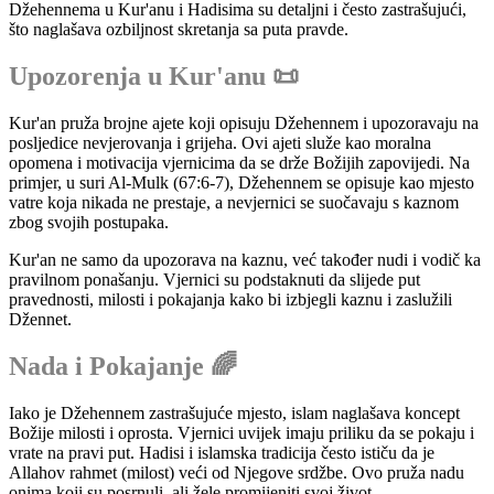
Džehennema u Kur'anu i Hadisima su detaljni i često zastrašujući,
što naglašava ozbiljnost skretanja sa puta pravde.
Upozorenja u Kur'anu 📜
Kur'an pruža brojne ajete koji opisuju Džehennem i upozoravaju na
posljedice nevjerovanja i grijeha. Ovi ajeti služe kao moralna
opomena i motivacija vjernicima da se drže Božijih zapovijedi. Na
primjer, u suri Al-Mulk (67:6-7), Džehennem se opisuje kao mjesto
vatre koja nikada ne prestaje, a nevjernici se suočavaju s kaznom
zbog svojih postupaka.
Kur'an ne samo da upozorava na kaznu, već također nudi i vodič ka
pravilnom ponašanju. Vjernici su podstaknuti da slijede put
pravednosti, milosti i pokajanja kako bi izbjegli kaznu i zaslužili
Džennet.
Nada i Pokajanje 🌈
Iako je Džehennem zastrašujuće mjesto, islam naglašava koncept
Božije milosti i oprosta. Vjernici uvijek imaju priliku da se pokaju i
vrate na pravi put. Hadisi i islamska tradicija često ističu da je
Allahov rahmet (milost) veći od Njegove srdžbe. Ovo pruža nadu
onima koji su posrnuli, ali žele promijeniti svoj život.