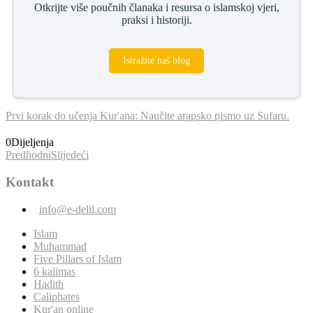
Otkrijte više poučnih članaka i resursa o islamskoj vjeri,
praksi i historiji.
Istražite naš blog
Prvi korak do učenja Kur'ana: Naučite arapsko pismo uz Sufaru.
0
Dijeljenja
Predhodni
Slijedeći
Kontakt
info@e-delil.com
Islam
Muhammad
Five Pillars of Islam
6 kalimas
Hadith
Caliphates
Kur'an online