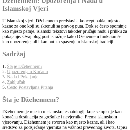
Džehennem: Upozorenja i Nada u
Islamskoj Vjeri
U islamskoj vjeri, Džehennem predstavlja koncept pakla, mjesto
kazne za one koji su skrenuli sa pravog puta. Dok se često spominje
kao mjesto patnje, islamski tekstovi također pružaju nadu i priliku za
pokajanje. Ovaj blog post istražuje kako Džehennem funkcioniše
kao upozorenje, ali i kao put ka spasenju u islamskoj tradiciji.
Sadržaj
1.
Šta je Džehennem?
2.
Upozorenja u Kur'anu
3.
Nada i Pokajanje
4.
Zaključak
5.
Često Postavljana Pitanja
Šta je Džehennem?
Džehennem je mjesto u islamskoj eshatologiji koje se opisuje kao
konačna destinacija za grešnike i nevjernike. Prema islamskom
vjerovanju, Džehennem je stvoren kao mjesto kazne, ali i kao
sredstvo za podsjećanje vjernika na važnost pravednog života. Opisi