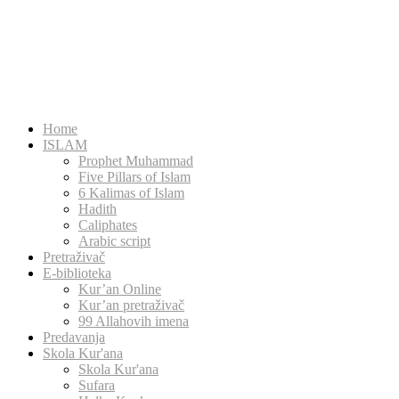
Home
ISLAM
Prophet Muhammad
Five Pillars of Islam
6 Kalimas of Islam
Hadith
Caliphates
Arabic script
Pretraživač
E-biblioteka
Kur’an Online
Kur’an pretraživač
99 Allahovih imena
Predavanja
Skola Kur'ana
Skola Kur'ana
Sufara