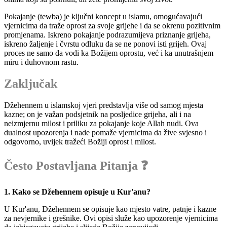
Pokajanje (tewba) je ključni koncept u islamu, omogućavajući
vjernicima da traže oprost za svoje grijehe i da se okrenu pozitivnim
promjenama. Iskreno pokajanje podrazumijeva priznanje grijeha,
iskreno žaljenje i čvrstu odluku da se ne ponovi isti grijeh. Ovaj
proces ne samo da vodi ka Božijem oprostu, već i ka unutrašnjem
miru i duhovnom rastu.
Zaključak
Džehennem u islamskoj vjeri predstavlja više od samog mjesta
kazne; on je važan podsjetnik na posljedice grijeha, ali i na
neizmjernu milost i priliku za pokajanje koje Allah nudi. Ova
dualnost upozorenja i nade pomaže vjernicima da žive svjesno i
odgovorno, uvijek tražeći Božiji oprost i milost.
Često Postavljana Pitanja ❓
1. Kako se Džehennem opisuje u Kur'anu?
U Kur'anu, Džehennem se opisuje kao mjesto vatre, patnje i kazne
za nevjernike i grešnike. Ovi opisi služe kao upozorenje vjernicima