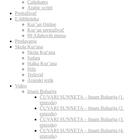
Caliphates
Arabic script
Pretraživač
E-biblioteka
Kur’an Online
Kur’an pretraživač
99 Allahovih imena
Predavanja
Skola Kur'ana
Skola Kur'ana
Sufara
Halka Kur’ana
Hifz
Tedzvid
Arapski jezik
Video
Imam Buharija
ČUVARI SUNNETA – Imam Buharija (1.
epizoda)
ČUVARI SUNNETA – Imam Buharija (2.
epizoda)
ČUVARI SUNNETA – Imam Buharija (3.
epizoda)
ČUVARI SUNNETA – Imam Buharija (4.
epizoda)