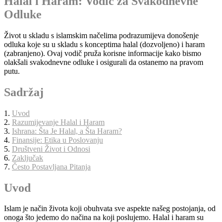
Halal i Haram: Vodič za Svakodnevne
Odluke
Život u skladu s islamskim načelima podrazumijeva donošenje
odluka koje su u skladu s konceptima halal (dozvoljeno) i haram
(zabranjeno). Ovaj vodič pruža korisne informacije kako bismo
olakšali svakodnevne odluke i osigurali da ostanemo na pravom
putu.
Sadržaj
1.
Uvod
2.
Razumijevanje Halal i Haram
3.
Ishrana: Šta Je Halal, a Šta Haram?
4.
Finansije: Etika u Poslovanju
5.
Društveni Život i Odnosi
6.
Zaključak
7.
Često Postavljana Pitanja
Uvod
Islam je način života koji obuhvata sve aspekte našeg postojanja, od
onoga što jedemo do načina na koji poslujemo. Halal i haram su