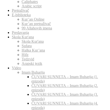
Caliphates
Arabic script
Pretraživač
E-biblioteka
Kur’an Online
Kur’an pretraživač
99 Allahovih imena
Predavanja
Skola Kur'ana
Skola Kur'ana
Sufara
Halka Kur’ana
Hifz
Tedzvid
Arapski jezik
Video
Imam Buharija
ČUVARI SUNNETA – Imam Buharija (1.
epizoda)
ČUVARI SUNNETA – Imam Buharija (2.
epizoda)
ČUVARI SUNNETA – Imam Buharija (3.
epizoda)
ČUVARI SUNNETA – Imam Buharija (4.
epizoda)