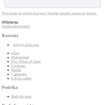
Prvi korak do učenja Kur'ana: Naučite arapsko pismo uz Sufaru.
0
Dijeljenja
Predhodni
Slijedeći
Kontakt
info@e-delil.com
Islam
Muhammad
Five Pillars of Islam
6 kalimas
Hadith
Caliphates
Kur'an online
Podrška
Budi dio tima