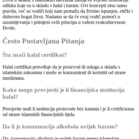
odluka koje su u skladu s halal i haram. Ovi koncepti nisu samo
pravila, već su vodiči koji nam pomažu da živimo ispunjen, etički i
duhovno bogat život. Nadamo se da će ovaj vodič pomoći u
razumijevanju i primjeni ovih principa u vašem svakodnevnom
životu.
Često Postavljana Pitanja
Šta znači halal certifikat?
Halal certifikat potvrđuje da je proizvod ili usluga u skladu s
islamskim zakonima i može se konzumirati ili koristiti od strane
muslimana.
Kako mogu provjeriti je li financijska institucija
halal?
Provjerite nudi li institucija proizvode bez kamata i je li certificirana
od strane islamskih financijskih tijela.
Da li je konzumacija alkohola uvijek haram?
Da, konzumacija alkohola je uvijek haram prema islamskim