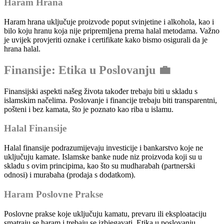
Haram Hrana
Haram hrana uključuje proizvode poput svinjetine i alkohola, kao i
bilo koju hranu koja nije pripremljena prema halal metodama. Važno
je uvijek provjeriti oznake i certifikate kako bismo osigurali da je
hrana halal.
Finansije: Etika u Poslovanju 💼
Finansijski aspekti našeg života također trebaju biti u skladu s
islamskim načelima. Poslovanje i financije trebaju biti transparentni,
pošteni i bez kamata, što je poznato kao riba u islamu.
Halal Finansije
Halal finansije podrazumijevaju investicije i bankarstvo koje ne
uključuju kamate. Islamske banke nude niz proizvoda koji su u
skladu s ovim principima, kao što su mudharabah (partnerski
odnosi) i murabaha (prodaja s dodatkom).
Haram Poslovne Prakse
Poslovne prakse koje uključuju kamatu, prevaru ili eksploataciju
smatraju se haram i trebaju se izbjegavati. Etika u poslovanju