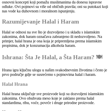
osnovni koncepti koji pomažu muslimanima da donesu ispravne
odluke. Ovi pojmovi su više od običnih pravila; oni su putokazi koji
nas vode ka duhovnom i moralnom ispunjenju.
Razumijevanje Halal i Haram
Halal se odnosi na sve što je dozvoljeno i u skladu s islamskim
zakonima, dok haram označava zabranjeno ili nedozvoljeno. Na
primjer, halal hrana je ona koja je pripremljena prema islamskim
propisima, dok je konzumacija alkohola haram.
Ishrana: Šta Je Halal, a Šta Haram? 🍽️
Hrana igra ključnu ulogu u našim svakodnevnim životima i često je
prvo područje gdje se susrećemo s pojmovima halal i haram.
Halal Hrana
Halal hrana uključuje sve proizvode koji su dozvoljeni islamskim
zakonima. Ovo obuhvata meso koje je zaklano prema halal
standardima, ribu, voće, povrće i druge prirodne proizvode.