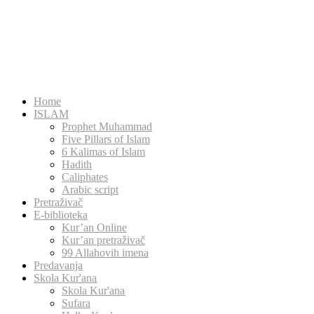
Home
ISLAM
Prophet Muhammad
Five Pillars of Islam
6 Kalimas of Islam
Hadith
Caliphates
Arabic script
Pretraživač
E-biblioteka
Kur’an Online
Kur’an pretraživač
99 Allahovih imena
Predavanja
Skola Kur'ana
Skola Kur'ana
Sufara