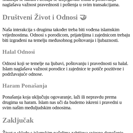
naglašava važnost pravednosti i poštenja u svim transakcijama.
Društveni Život i Odnosi 🤝
Naša interakcija s drugima također treba biti vođena islamskim
vrijednostima. Odnosi s porodicom, prijateljima i zajednicom trebaju
biti izgrađeni na temelju međusobnog poštovanja i ljubaznosti.
Halal Odnosi
Odnosi koji se temelje na ljubavi, poštovanju i pravednosti su halal.
Islam naglašava važnost porodice i zajednice te potiče pozitivne i
podržavajuće odnose.
Haram Ponašanja
Ponašanja koja uključuju ogovaranje, laži ili nepravdu prema
drugima su haram. Islam nas uči da budemo iskreni i pravedni u
svim našim međuljudskim odnosima.
Zaključak
Život u skladu s islamskim načelima zahtijeva svjesno donošenje