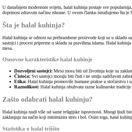
U današnjem modernom svijetu, halal kuhinja postaje sve popularnija,
doprinosi zdravom načinu ishrane. U ovom članku istražujemo šta je ha
Šta je halal kuhinja?
Halal kuhinja se odnosi na prehrambene proizvode koji su u skladu sa 
sastojci i procesi pripreme u skladu sa pravilima islama. Halal kuhinj
mesa.
Osnovne karakteristike halal kuhinje
Dozvoljeni sastojci:
Meso mora biti od životinja koje su zakla
Čistoća:
Svi sastojci moraju biti čisti i ne smiju sadržavati zab
Etika:
Halal kuhinja promoviše humane prakse u stočarstvu i u
Raznolikost:
Halal kuhinja obuhvata razne kulinarske tradicije iz
Zašto odabrati halal kuhinju?
Halal kuhinja nudi više od same religijske ispravnosti. Mnogi ljudi bir
zaklanjaju na način koji minimizira stres i bol. Osim toga, halal kuhinj
Statistika o halal tržištu