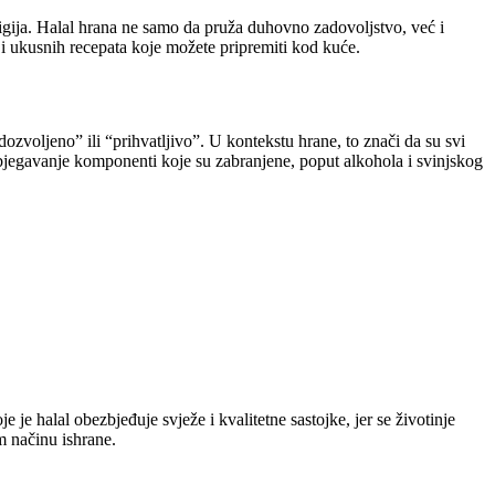
igija. Halal hrana ne samo da pruža duhovno zadovoljstvo, već i
 i ukusnih recepata koje možete pripremiti kod kuće.
zvoljeno” ili “prihvatljivo”. U kontekstu hrane, to znači da su svi
izbjegavanje komponenti koje su zabranjene, poput alkohola i svinjskog
 je halal obezbjeđuje svježe i kvalitetne sastojke, jer se životinje
em načinu ishrane.