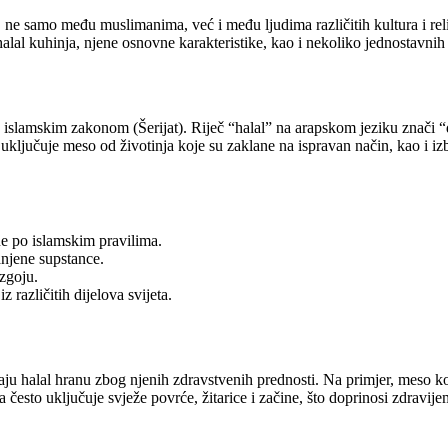
 ne samo među muslimanima, već i među ljudima različitih kultura i rel
lal kuhinja, njene osnovne karakteristike, kao i nekoliko jednostavnih
islamskim zakonom (Šerijat). Riječ “halal” na arapskom jeziku znači “do
a uključuje meso od životinja koje su zaklane na ispravan način, kao i 
ne po islamskim pravilima.
ranjene supstance.
zgoju.
 različitih dijelova svijeta.
aju halal hranu zbog njenih zdravstvenih prednosti. Na primjer, meso koje
a često uključuje svježe povrće, žitarice i začine, što doprinosi zdravij