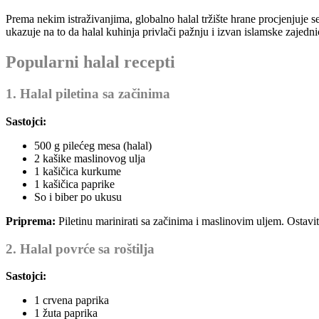
Prema nekim istraživanjima, globalno halal tržište hrane procjenjuje s
ukazuje na to da halal kuhinja privlači pažnju i izvan islamske zajedni
Popularni halal recepti
1. Halal piletina sa začinima
Sastojci:
500 g pilećeg mesa (halal)
2 kašike maslinovog ulja
1 kašičica kurkume
1 kašičica paprike
So i biber po ukusu
Priprema:
Piletinu marinirati sa začinima i maslinovim uljem. Ostavi
2. Halal povrće sa roštilja
Sastojci:
1 crvena paprika
1 žuta paprika