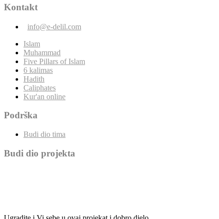
Kontakt
info@e-delil.com
Islam
Muhammad
Five Pillars of Islam
6 kalimas
Hadith
Caliphates
Kur'an online
Podrška
Budi dio tima
Budi dio projekta
Ugradite i Vi sebe u ovaj projekat i dobro djelo