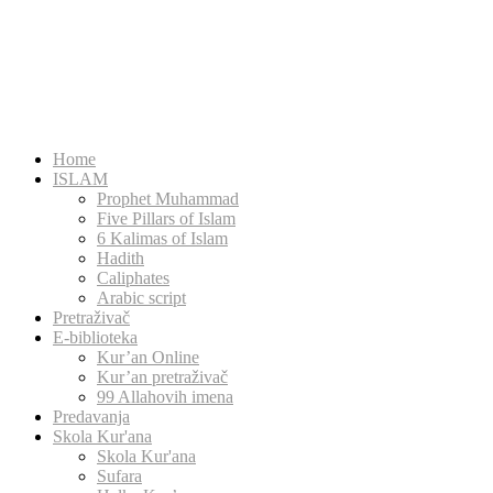
Home
ISLAM
Prophet Muhammad
Five Pillars of Islam
6 Kalimas of Islam
Hadith
Caliphates
Arabic script
Pretraživač
E-biblioteka
Kur’an Online
Kur’an pretraživač
99 Allahovih imena
Predavanja
Skola Kur'ana
Skola Kur'ana
Sufara