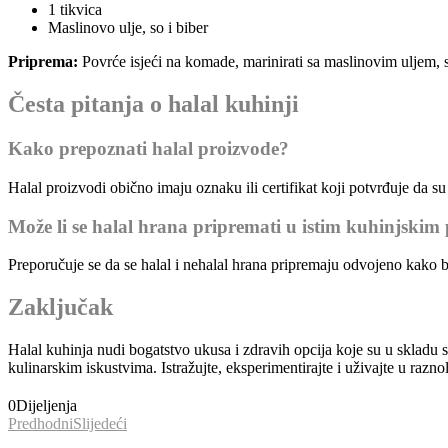
1 tikvica
Maslinovo ulje, so i biber
Priprema:
Povrće isjeći na komade, marinirati sa maslinovim uljem, so
Česta pitanja o halal kuhinji
Kako prepoznati halal proizvode?
Halal proizvodi obično imaju oznaku ili certifikat koji potvrđuje da s
Može li se halal hrana pripremati u istim kuhinjskim
Preporučuje se da se halal i nehalal hrana pripremaju odvojeno kako bi
Zaključak
Halal kuhinja nudi bogatstvo ukusa i zdravih opcija koje su u skladu s
kulinarskim iskustvima. Istražujte, eksperimentirajte i uživajte u raznol
0
Dijeljenja
Predhodni
Slijedeći