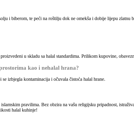
lju i biberom, te peći na roštilju dok ne omekša i dobije lijepu zlatnu b
u proizvedeni u skladu sa halal standardima. Prilikom kupovine, obavezno
 prostorima kao i nehalal hrana?
 se izbjegla kontaminacija i očuvala čistoća halal hrane.
 islamskim pravilima. Bez obzira na vašu religijsku pripadnost, istraživa
ikosti halal kuhinje!