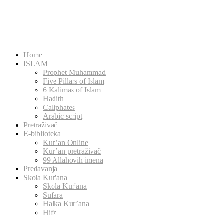
Home
ISLAM
Prophet Muhammad
Five Pillars of Islam
6 Kalimas of Islam
Hadith
Caliphates
Arabic script
Pretraživač
E-biblioteka
Kur’an Online
Kur’an pretraživač
99 Allahovih imena
Predavanja
Skola Kur'ana
Skola Kur'ana
Sufara
Halka Kur’ana
Hifz