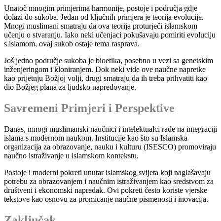
Unatoč mnogim primjerima harmonije, postoje i područja gdje
dolazi do sukoba. Jedan od ključnih primjera je teorija evolucije.
Mnogi muslimani smatraju da ova teorija proturječi islamskom
učenju o stvaranju. Iako neki učenjaci pokušavaju pomiriti evoluciju
s islamom, ovaj sukob ostaje tema rasprava.
Još jedno područje sukoba je bioetika, posebno u vezi sa genetskim
inženjeringom i kloniranjem. Dok neki vide ove naučne napretke
kao prijetnju Božjoj volji, drugi smatraju da ih treba prihvatiti kao
dio Božjeg plana za ljudsko napredovanje.
Savremeni Primjeri i Perspektive
Danas, mnogi muslimanski naučnici i intelektualci rade na integraciji
islama s modernom naukom. Institucije kao što su Islamska
organizacija za obrazovanje, nauku i kulturu (ISESCO) promoviraju
naučno istraživanje u islamskom kontekstu.
Postoje i moderni pokreti unutar islamskog svijeta koji naglašavaju
potrebu za obrazovanjem i naučnim istraživanjem kao sredstvom za
društveni i ekonomski napredak. Ovi pokreti često koriste vjerske
tekstove kao osnovu za promicanje naučne pismenosti i inovacija.
Zaključak