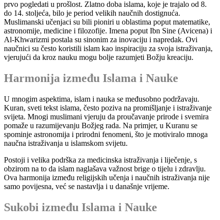
prvo pogledati u prošlost. Zlatno doba islama, koje je trajalo od 8.
do 14. stoljeća, bilo je period velikih naučnih dostignuća.
Muslimanski učenjaci su bili pioniri u oblastima poput matematike,
astronomije, medicine i filozofije. Imena poput Ibn Sine (Avicena) i
Al-Khwarizmi postala su sinonim za inovaciju i napredak. Ovi
naučnici su često koristili islam kao inspiraciju za svoja istraživanja,
vjerujući da kroz nauku mogu bolje razumjeti Božju kreaciju.
Harmonija između Islama i Nauke
U mnogim aspektima, islam i nauka se međusobno podržavaju.
Kuran, sveti tekst islama, često poziva na promišljanje i istraživanje
svijeta. Mnogi muslimani vjeruju da proučavanje prirode i svemira
pomaže u razumijevanju Božjeg rada. Na primjer, u Kuranu se
spominje astronomija i prirodni fenomeni, što je motiviralo mnoga
naučna istraživanja u islamskom svijetu.
Postoji i velika podrška za medicinska istraživanja i liječenje, s
obzirom na to da islam naglašava važnost brige o tijelu i zdravlju.
Ova harmonija između religijskih učenja i naučnih istraživanja nije
samo povijesna, već se nastavlja i u današnje vrijeme.
Sukobi između Islama i Nauke