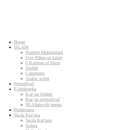
Home
ISLAM
Prophet Muhammad
Five Pillars of Islam
6 Kalimas of Islam
Hadith
Caliphates
Arabic script
Pretraživač
E-biblioteka
Kur’an Online
Kur’an pretraživač
99 Allahovih imena
Predavanja
Skola Kur'ana
Skola Kur'ana
Sufara