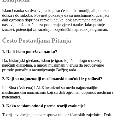
Islam i nauka su dva svijeta koja su često u harmoniji, ali ponekad
dolazi i do sukoba. Povijest pokazuje da su muslimanski učenjaci
dali ogroman doprinos razvoju nauke, dok savremena praksa
nastavlja tražiti načine za pomirenje vjere i nauke. Iako postoje
izazovi, potencijal za saradnju i zajednički napredak je ogroman.
Često Postavljana Pitanja
1. Da li islam podržava nauku?
Da, historijski gledano, islam je igrao ključnu ulogu u razvoju
naučnih disciplina, a mnogi muslimani vjeruju da proučavanje
prirode pomaže u razumijevanju Božjeg rada.
2. Koji su najpoznatiji muslimanski naučnici iz prošlosti?
Ibn Sina (Avicena) i Al-Khwarizmi su među najpoznatijim
muslimanskim naučnicima koji su dali ogroman doprinos medicini i
matematici.
3. Kako se islam odnosi prema teoriji evolucije?
Teorija evolucije je tema rasprava unutar islamskih zajednica. Dok