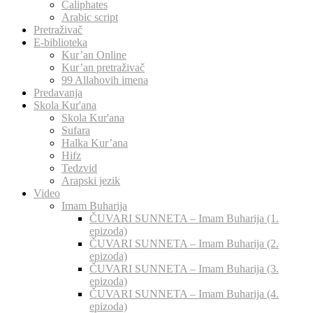
Caliphates
Arabic script
Pretraživač
E-biblioteka
Kur’an Online
Kur’an pretraživač
99 Allahovih imena
Predavanja
Skola Kur'ana
Skola Kur'ana
Sufara
Halka Kur’ana
Hifz
Tedzvid
Arapski jezik
Video
Imam Buharija
ČUVARI SUNNETA – Imam Buharija (1.
epizoda)
ČUVARI SUNNETA – Imam Buharija (2.
epizoda)
ČUVARI SUNNETA – Imam Buharija (3.
epizoda)
ČUVARI SUNNETA – Imam Buharija (4.
epizoda)