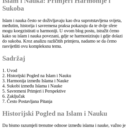
Islam i Nauka: Primjeri Harmonije i
Sukoba
Islam i nauka često se doživljavaju kao dva suprotstavljena svijeta,
međutim, historija i savremena praksa pokazuju da te dvije sfere
mogu koegzistirati u harmoniji. U ovom blog postu, istražit ćemo
kako su islam i nauka povezani, gdje se harmoniziraju i gdje dolazi
do sukoba. Kroz analizu različitih primjera, nadamo se da ćemo
rasvijetliti ovu kompleksnu temu.
Sadržaj
1. Uvod
2. Historijski Pogled na Islam i Nauku
3. Harmonija između Islama i Nauke
4. Sukobi između Islama i Nauke
5. Savremeni Primjeri i Perspektive
6. Zaključak
7. Često Postavljana Pitanja
Historijski Pogled na Islam i Nauku
Da bismo razumjeli trenutne odnose između islama i nauke, važno je