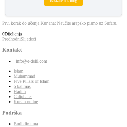
Istražite naš blog
Prvi korak do učenja Kur'ana: Naučite arapsko pismo uz Sufaru.
0
Dijeljenja
Predhodni
Slijedeći
Kontakt
info@e-delil.com
Islam
Muhammad
Five Pillars of Islam
6 kalimas
Hadith
Caliphates
Kur'an online
Podrška
Budi dio tima