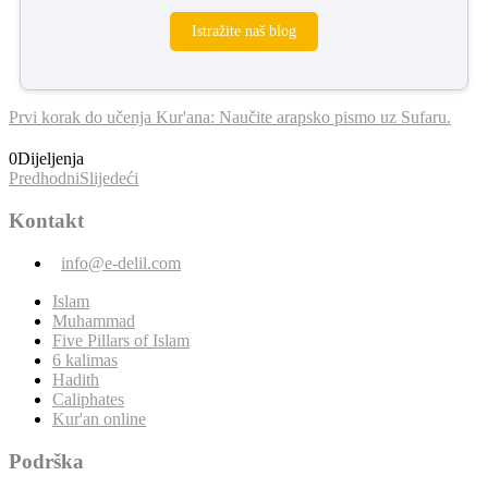
Istražite naš blog
Prvi korak do učenja Kur'ana: Naučite arapsko pismo uz Sufaru.
0
Dijeljenja
Predhodni
Slijedeći
Kontakt
info@e-delil.com
Islam
Muhammad
Five Pillars of Islam
6 kalimas
Hadith
Caliphates
Kur'an online
Podrška