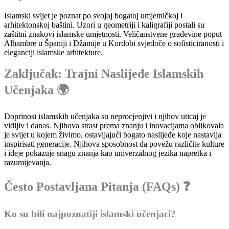
Islamski svijet je poznat po svojoj bogatoj umjetničkoj i
arhitektonskoj baštini. Uzori u geometriji i kaligrafiji postali su
zaštitni znakovi islamske umjetnosti. Veličanstvene građevine poput
Alhambre u Španiji i Džamije u Kordobi svjedoče o sofisticiranosti i
eleganciji islamske arhitekture.
Zaključak: Trajni Naslijeđe Islamskih
Učenjaka 🌍
Doprinosi islamskih učenjaka su neprocjenjivi i njihov uticaj je
vidljiv i danas. Njihova strast prema znanju i inovacijama oblikovala
je svijet u kojem živimo, ostavljajući bogato naslijeđe koje nastavlja
inspirisati generacije. Njihova sposobnost da povežu različite kulture
i ideje pokazuje snagu znanja kao univerzalnog jezika napretka i
razumijevanja.
Često Postavljana Pitanja (FAQs) ❓
Ko su bili najpoznatiji islamski učenjaci?