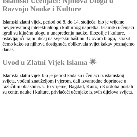
Islamski Učenjaci: Njihova Uloga u
Razvoju Nauke i Kulture
Islamski zlatni vijek, period od 8. do 14. stoljeća, bio je vrijeme
nevjerovatnog intelektualnog i kulturnog napretka. Islamski učenjaci
igrali su ključnu ulogu u unapređenju nauke, filozofije i kulture,
ostavljajući trajni uticaj na svjetsku baštinu. U ovom blogu, istražit
ćemo kako su njihova dostignuća oblikovala svijet kakav poznajemo
danas.
Uvod u Zlatni Vijek Islama 🌟
Islamski zlatni vijek bio je period kada su učenjaci iz islamskog
svijeta, vođeni znatiželjom i vjerom, dali izvanredne doprinose u
različitim oblastima. U to vrijeme, Bagdad, Kairo, i Kordoba postali
su centri nauke i kulture, privlačeći učenjake iz svih dijelova svijeta.