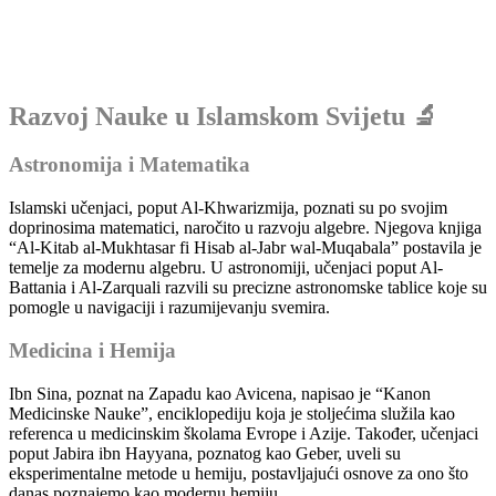
Razvoj Nauke u Islamskom Svijetu 🔬
Astronomija i Matematika
Islamski učenjaci, poput Al-Khwarizmija, poznati su po svojim
doprinosima matematici, naročito u razvoju algebre. Njegova knjiga
“Al-Kitab al-Mukhtasar fi Hisab al-Jabr wal-Muqabala” postavila je
temelje za modernu algebru. U astronomiji, učenjaci poput Al-
Battania i Al-Zarquali razvili su precizne astronomske tablice koje su
pomogle u navigaciji i razumijevanju svemira.
Medicina i Hemija
Ibn Sina, poznat na Zapadu kao Avicena, napisao je “Kanon
Medicinske Nauke”, enciklopediju koja je stoljećima služila kao
referenca u medicinskim školama Evrope i Azije. Također, učenjaci
poput Jabira ibn Hayyana, poznatog kao Geber, uveli su
eksperimentalne metode u hemiju, postavljajući osnove za ono što
danas poznajemo kao modernu hemiju.