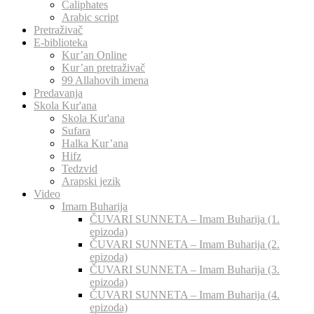
Caliphates
Arabic script
Pretraživač
E-biblioteka
Kur’an Online
Kur’an pretraživač
99 Allahovih imena
Predavanja
Skola Kur'ana
Skola Kur'ana
Sufara
Halka Kur’ana
Hifz
Tedzvid
Arapski jezik
Video
Imam Buharija
ČUVARI SUNNETA – Imam Buharija (1.
epizoda)
ČUVARI SUNNETA – Imam Buharija (2.
epizoda)
ČUVARI SUNNETA – Imam Buharija (3.
epizoda)
ČUVARI SUNNETA – Imam Buharija (4.
epizoda)