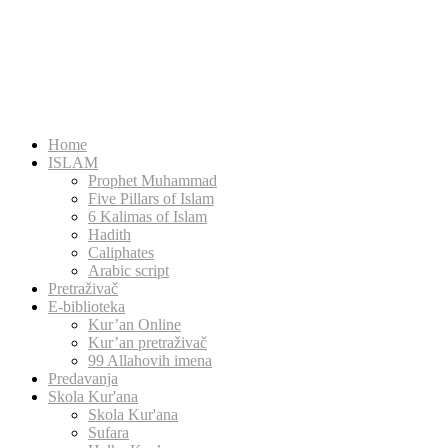
Home
ISLAM
Prophet Muhammad
Five Pillars of Islam
6 Kalimas of Islam
Hadith
Caliphates
Arabic script
Pretraživač
E-biblioteka
Kur’an Online
Kur’an pretraživač
99 Allahovih imena
Predavanja
Skola Kur'ana
Skola Kur'ana
Sufara