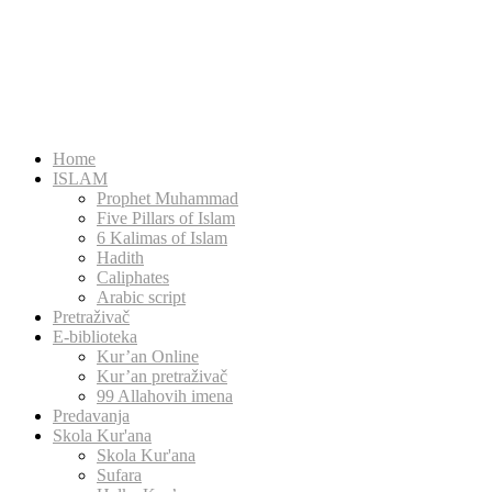
Home
ISLAM
Prophet Muhammad
Five Pillars of Islam
6 Kalimas of Islam
Hadith
Caliphates
Arabic script
Pretraživač
E-biblioteka
Kur’an Online
Kur’an pretraživač
99 Allahovih imena
Predavanja
Skola Kur'ana
Skola Kur'ana
Sufara