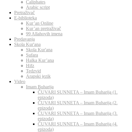
Caliphates
Arabic script
Pretraživač
E-biblioteka
Kur’an Online
Kur’an pretraživač
99 Allahovih imena
Predavanja
Skola Kur'ana
Skola Kur'ana
Sufara
Halka Kur’ana
Hifz
Tedzvid
Arapski jezik
Video
Imam Buharija
ČUVARI SUNNETA – Imam Buharija (1.
epizoda)
ČUVARI SUNNETA – Imam Buharija (2.
epizoda)
ČUVARI SUNNETA – Imam Buharija (3.
epizoda)
ČUVARI SUNNETA – Imam Buharija (4.
epizoda)