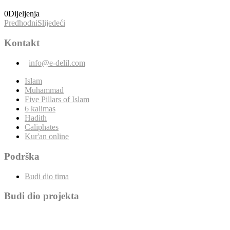
0
Dijeljenja
Predhodni
Slijedeći
Kontakt
info@e-delil.com
Islam
Muhammad
Five Pillars of Islam
6 kalimas
Hadith
Caliphates
Kur'an online
Podrška
Budi dio tima
Budi dio projekta