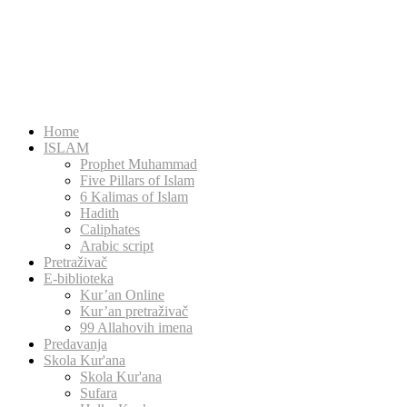
Home
ISLAM
Prophet Muhammad
Five Pillars of Islam
6 Kalimas of Islam
Hadith
Caliphates
Arabic script
Pretraživač
E-biblioteka
Kur’an Online
Kur’an pretraživač
99 Allahovih imena
Predavanja
Skola Kur'ana
Skola Kur'ana
Sufara