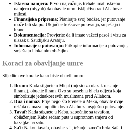
Iskrena namjera:
Prvo i najvažnije, trebate imati iskrenu
namjeru (niyyah) da obavite umru isključivo radi Allahove
milosti.
Finansijska priprema:
Planirajte svoj budžet, jer putovanje
može biti skupo. Uključite troškove putovanja, smještaja i
hrane.
Dokumentacija:
Provjerite da li imate važeći pasoš i vizu za
ulazak u Saudijsku Arabiju.
Informacije o putovanju:
Prikupite informacije o putovanju,
smještaju i lokalnim običajima.
Koraci za obavljanje umre
Slijedite ove korake kako biste obavili umru:
Ihram:
Kada stignete u Miqat (mjesto za ulazak u stanje
ihrama), obucite ihram. Ovo su posebna bijela odjeća koja
simbolizuje jednakost svih muslimana pred Allahom.
Dua i namaz:
Prije nego što krenete u Meku, obavite dvije
rek'ata namaza i uputite dovu Allahu za uspješno putovanje.
Tavaf:
Kada stignete u Kabu, započnite sa tavafom,
obilaženjem Kabe sedam puta u suprotnom smjeru od
kazaljke na satu.
Sa'i:
Nakon tavafa, obavite sa'i, trčanje između brda Safa i