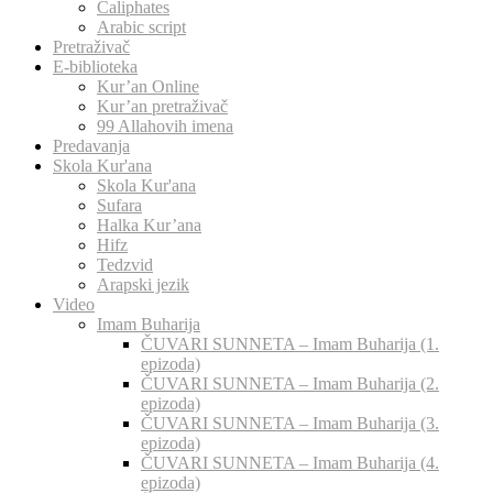
Caliphates
Arabic script
Pretraživač
E-biblioteka
Kur’an Online
Kur’an pretraživač
99 Allahovih imena
Predavanja
Skola Kur'ana
Skola Kur'ana
Sufara
Halka Kur’ana
Hifz
Tedzvid
Arapski jezik
Video
Imam Buharija
ČUVARI SUNNETA – Imam Buharija (1.
epizoda)
ČUVARI SUNNETA – Imam Buharija (2.
epizoda)
ČUVARI SUNNETA – Imam Buharija (3.
epizoda)
ČUVARI SUNNETA – Imam Buharija (4.
epizoda)