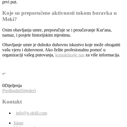
prvi put.
Koje su preporučene aktivnosti tokom boravka u
Meki?
Osim obavljanja umre, preporučuje se i proučavanje Kur'ana,
namaz, i posjete historijskim mjestima.
Obavljanje umre je duboko duhovno iskustvo koje može obogatiti
vašu vjeru i duhovnost. Ako želite profesionalnu pomoć u
organizaciji vašeg putovanja,
kontaktirajte nas
za više informacija.
“`
0
Dijeljenja
Predhodni
Slijedeći
Kontakt
info@e-delil.com
Islam