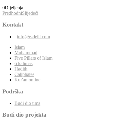
0
Dijeljenja
Predhodni
Slijedeći
Kontakt
info@e-delil.com
Islam
Muhammad
Five Pillars of Islam
6 kalimas
Hadith
Caliphates
Kur'an online
Podrška
Budi dio tima
Budi dio projekta