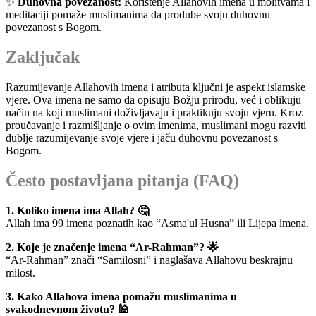
✨
Duhovna povezanost:
Korištenje Allahovih imena u molitvama i
meditaciji pomaže muslimanima da prodube svoju duhovnu
povezanost s Bogom.
Zaključak
Razumijevanje Allahovih imena i atributa ključni je aspekt islamske
vjere. Ova imena ne samo da opisuju Božju prirodu, već i oblikuju
način na koji muslimani doživljavaju i praktikuju svoju vjeru. Kroz
proučavanje i razmišljanje o ovim imenima, muslimani mogu razviti
dublje razumijevanje svoje vjere i jaču duhovnu povezanost s
Bogom.
Često postavljana pitanja (FAQ)
1. Koliko imena ima Allah? 🤔
Allah ima 99 imena poznatih kao “Asma'ul Husna” ili Lijepa imena.
2. Koje je značenje imena “Ar-Rahman”? 🌟
“Ar-Rahman” znači “Samilosni” i naglašava Allahovu beskrajnu
milost.
3. Kako Allahova imena pomažu muslimanima u
svakodnevnom životu? 🕌