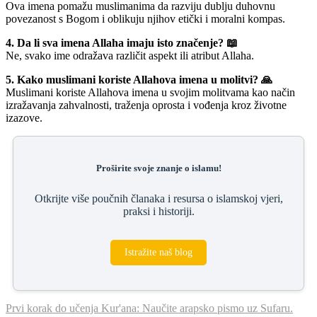
Ova imena pomažu muslimanima da razviju dublju duhovnu
povezanost s Bogom i oblikuju njihov etički i moralni kompas.
4. Da li sva imena Allaha imaju isto značenje? 📖
Ne, svako ime odražava različit aspekt ili atribut Allaha.
5. Kako muslimani koriste Allahova imena u molitvi? 🙏
Muslimani koriste Allahova imena u svojim molitvama kao način
izražavanja zahvalnosti, traženja oprosta i vođenja kroz životne
izazove.
Proširite svoje znanje o islamu!
Otkrijte više poučnih članaka i resursa o islamskoj vjeri,
praksi i historiji.
Istražite naš blog
Prvi korak do učenja Kur'ana: Naučite arapsko pismo uz Sufaru.