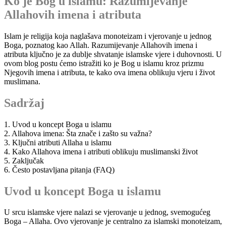
Ko je Bog u islamu: Razumijevanje
Allahovih imena i atributa
Islam je religija koja naglašava monoteizam i vjerovanje u jednog
Boga, poznatog kao Allah. Razumijevanje Allahovih imena i
atributa ključno je za dublje shvatanje islamske vjere i duhovnosti. U
ovom blog postu ćemo istražiti ko je Bog u islamu kroz prizmu
Njegovih imena i atributa, te kako ova imena oblikuju vjeru i život
muslimana.
Sadržaj
1. Uvod u koncept Boga u islamu
2. Allahova imena: Šta znače i zašto su važna?
3. Ključni atributi Allaha u islamu
4. Kako Allahova imena i atributi oblikuju muslimanski život
5. Zaključak
6. Često postavljana pitanja (FAQ)
Uvod u koncept Boga u islamu
U srcu islamske vjere nalazi se vjerovanje u jednog, svemogućeg
Boga – Allaha. Ovo vjerovanje je centralno za islamski monoteizam,