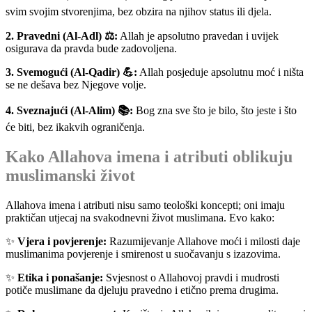
svim svojim stvorenjima, bez obzira na njihov status ili djela.
2. Pravedni (Al-Adl) ⚖️:
Allah je apsolutno pravedan i uvijek
osigurava da pravda bude zadovoljena.
3. Svemogući (Al-Qadir) 💪:
Allah posjeduje apsolutnu moć i ništa
se ne dešava bez Njegove volje.
4. Sveznajući (Al-Alim) 📚:
Bog zna sve što je bilo, što jeste i što
će biti, bez ikakvih ograničenja.
Kako Allahova imena i atributi oblikuju
muslimanski život
Allahova imena i atributi nisu samo teološki koncepti; oni imaju
praktičan utjecaj na svakodnevni život muslimana. Evo kako:
✨
Vjera i povjerenje:
Razumijevanje Allahove moći i milosti daje
muslimanima povjerenje i smirenost u suočavanju s izazovima.
✨
Etika i ponašanje:
Svjesnost o Allahovoj pravdi i mudrosti
potiče muslimane da djeluju pravedno i etično prema drugima.