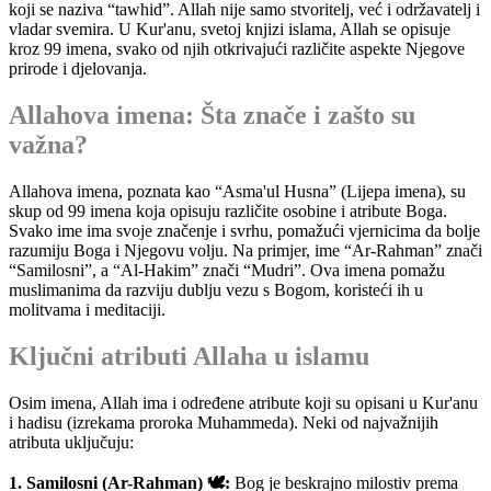
koji se naziva “tawhid”. Allah nije samo stvoritelj, već i održavatelj i
vladar svemira. U Kur'anu, svetoj knjizi islama, Allah se opisuje
kroz 99 imena, svako od njih otkrivajući različite aspekte Njegove
prirode i djelovanja.
Allahova imena: Šta znače i zašto su
važna?
Allahova imena, poznata kao “Asma'ul Husna” (Lijepa imena), su
skup od 99 imena koja opisuju različite osobine i atribute Boga.
Svako ime ima svoje značenje i svrhu, pomažući vjernicima da bolje
razumiju Boga i Njegovu volju. Na primjer, ime “Ar-Rahman” znači
“Samilosni”, a “Al-Hakim” znači “Mudri”. Ova imena pomažu
muslimanima da razviju dublju vezu s Bogom, koristeći ih u
molitvama i meditaciji.
Ključni atributi Allaha u islamu
Osim imena, Allah ima i određene atribute koji su opisani u Kur'anu
i hadisu (izrekama proroka Muhammeda). Neki od najvažnijih
atributa uključuju:
1. Samilosni (Ar-Rahman) 🕊️:
Bog je beskrajno milostiv prema