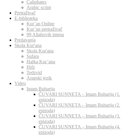
Caliphates
Arabic script
Pretraživač
E-biblioteka
Kur’an Online
Kur’an pretraživač
99 Allahovih imena
Predavanja
Skola Kur'ana
Skola Kur'ana
Sufara
Halka Kur’ana
Hifz
Tedzvid
Arapski jezik
Video
Imam Buharija
ČUVARI SUNNETA – Imam Buharija (1.
epizoda)
ČUVARI SUNNETA – Imam Buharija (2.
epizoda)
ČUVARI SUNNETA – Imam Buharija (3.
epizoda)
ČUVARI SUNNETA – Imam Buharija (4.
epizoda)