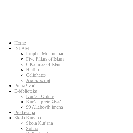
Home
ISLAM
Prophet Muhammad
Five Pillars of Islam
6 Kalimas of Islam
Hadith
Caliphates
Arabic script
Pretraživač
E-biblioteka
Kur’an Online
Kur’an pretraživač
99 Allahovih imena
Predavanja
Skola Kur'ana
Skola Kur'ana
Sufara