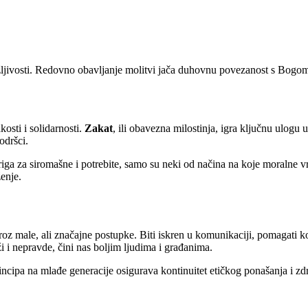
držljivosti. Redovno obavljanje molitvi jača duhovnu povezanost s Bogom
kosti i solidarnosti.
Zakat
, ili obavezna milostinja, igra ključnu ulogu 
odršci.
riga za siromašne i potrebite, samo su neki od načina na koje moralne vr
ženje.
z male, ali značajne postupke. Biti iskren u komunikaciji, pomagati ko
i i nepravde, čini nas boljim ljudima i građanima.
rincipa na mlađe generacije osigurava kontinuitet etičkog ponašanja i zd