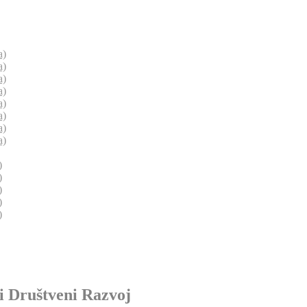
a)
a)
a)
a)
a)
a)
a)
a)
)
)
)
)
)
i Društveni Razvoj