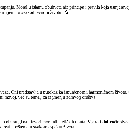
postupanju. Moral u islamu obuhvata niz principa i pravila koja usmjera
 primijeniti u svakodnevnom životu. 🕌
obaveze. Oni predstavljaju putokaz ka ispunjenom i harmoničnom životu.
i razvoj, već su temelj za izgradnju zdravog društva.
hadis su glavni izvori moralnih i etičkih uputa.
Vjera
i
dobročinstvo
znosti i poštenja u svakom aspektu života.