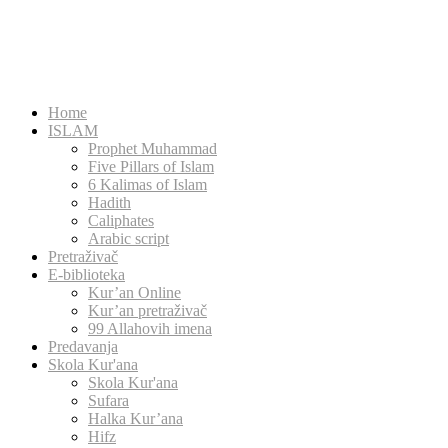
Home
ISLAM
Prophet Muhammad
Five Pillars of Islam
6 Kalimas of Islam
Hadith
Caliphates
Arabic script
Pretraživač
E-biblioteka
Kur’an Online
Kur’an pretraživač
99 Allahovih imena
Predavanja
Skola Kur'ana
Skola Kur'ana
Sufara
Halka Kur’ana
Hifz