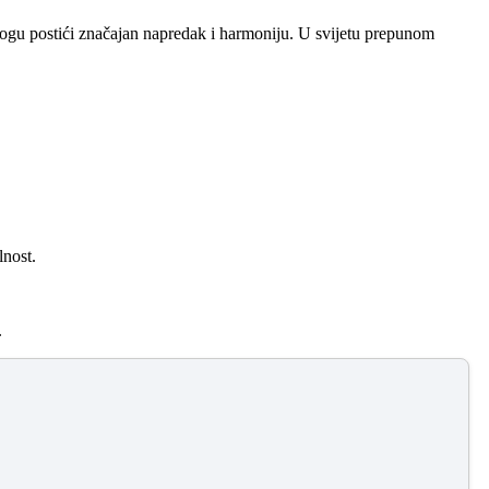
 mogu postići značajan napredak i harmoniju. U svijetu prepunom
lnost.
.