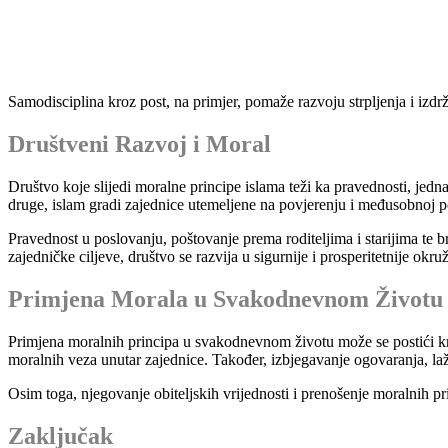
Samodisciplina kroz post, na primjer, pomaže razvoju strpljenja i iz
Društveni Razvoj i Moral
Društvo koje slijedi moralne principe islama teži ka pravednosti, jedna
druge, islam gradi zajednice utemeljene na povjerenju i međusobnoj p
Pravednost u poslovanju, poštovanje prema roditeljima i starijima te b
zajedničke ciljeve, društvo se razvija u sigurnije i prosperitetnije okru
Primjena Morala u Svakodnevnom Životu
Primjena moralnih principa u svakodnevnom životu može se postići kro
moralnih veza unutar zajednice. Također, izbjegavanje ogovaranja, laž
Osim toga, njegovanje obiteljskih vrijednosti i prenošenje moralnih p
Zaključak