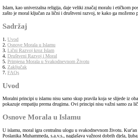
Islam, kao univerzalna religija, daje veliki značaj moralu i etičkom 
zašto je moral ključan za lični i društveni razvoj, te kako ga možemo
Sadržaj
1.
Uvod
2.
Osnove Morala u Islamu
3.
Lični Razvoj kroz Islam
4.
Društveni Razvoj i Moral
5.
Primjena Morala u Svakodnevnom Životu
6.
Zaključak
7.
FAQs
Uvod
Moralni principi u islamu nisu samo skup pravila koja se slijede iz 
pokazuje empatiju prema drugima. Ovi principi nisu važni samo za ličn
Osnove Morala u Islamu
U islamu, moral igra centralnu ulogu u svakodnevnom životu. Kur'an i 
Poslanika Muhammeda, s.a.v.s., naglašava važnost dobrih djela, ljuba