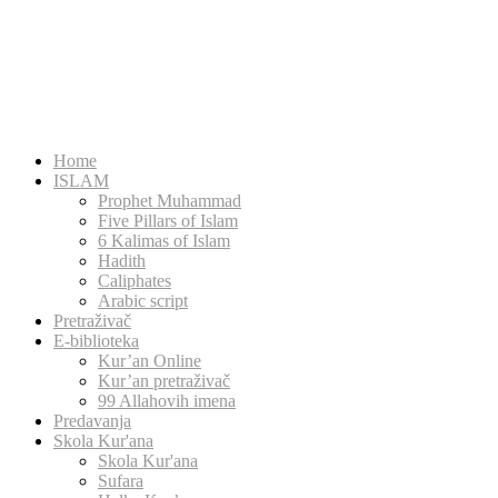
Home
ISLAM
Prophet Muhammad
Five Pillars of Islam
6 Kalimas of Islam
Hadith
Caliphates
Arabic script
Pretraživač
E-biblioteka
Kur’an Online
Kur’an pretraživač
99 Allahovih imena
Predavanja
Skola Kur'ana
Skola Kur'ana
Sufara