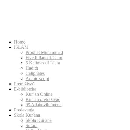
Home
ISLAM
Prophet Muhammad
Five Pillars of Islam
6 Kalimas of Islam
Hadith
Caliphates
Arabic script
Pretraživač
E-biblioteka
Kur’an Online
Kur’an pretraživač
99 Allahovih imena
Predavanja
Skola Kur'ana
Skola Kur'ana
Sufara