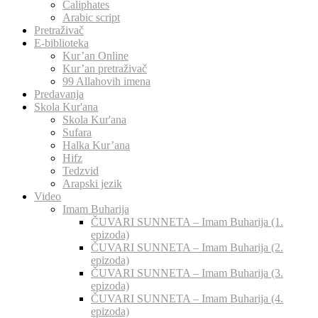
Caliphates
Arabic script
Pretraživač
E-biblioteka
Kur’an Online
Kur’an pretraživač
99 Allahovih imena
Predavanja
Skola Kur'ana
Skola Kur'ana
Sufara
Halka Kur’ana
Hifz
Tedzvid
Arapski jezik
Video
Imam Buharija
ČUVARI SUNNETA – Imam Buharija (1.
epizoda)
ČUVARI SUNNETA – Imam Buharija (2.
epizoda)
ČUVARI SUNNETA – Imam Buharija (3.
epizoda)
ČUVARI SUNNETA – Imam Buharija (4.
epizoda)