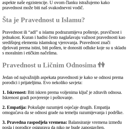
aspekte naše egzistencije. U ovom članku istražujemo kako
pravednost može biti naš svakodnevni vodič.
Šta je Pravednost u Islamu?
Pravednost ili “adl” u islamu podrazumijeva poštenje, pravičnost i
jednakost. Kuran i hadisi često naglašavaju važnost pravednosti kao
središnjeg elementa islamskog vjerovanja. Pravednost znači
djelovati prema istini, biti pošten, te donositi odluke koje su u skladu
s moralnim i etičkim načelima.
Pravednost u Ličnim Odnosima 👫
Jedan od najvažnijih aspekata pravednosti je kako se odnosi prema
porodici i prijateljima. Evo nekoliko savjeta:
1. Iskrenost:
Biti iskren prema voljenima ključ je zdravih odnosa.
Iskrenost gradi povjerenje i poštovanje.
2. Empatija:
Pokušajte razumjeti osjećaje drugih. Empatija
omogućava da se odnosi grade na temelju razumijevanja i podrške.
3. Pravedna raspodjela vremena:
Balansiranje vremena između
posla i porodice osigurava da niko ne bude zapostavljen.