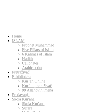
Home
ISLAM
Prophet Muhammad
Five Pillars of Islam
6 Kalimas of Islam
Hadith
Caliphates
Arabic script
Pretraživač
E-biblioteka
Kur’an Online
Kur’an pretraživač
99 Allahovih imena
Predavanja
Skola Kur'ana
Skola Kur'ana
Sufara