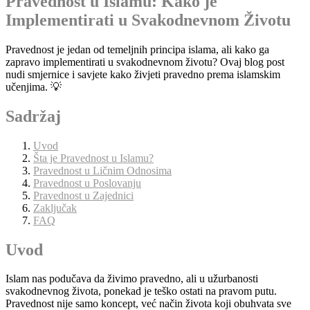
Pravednost u Islamu: Kako je
Implementirati u Svakodnevnom Životu
Pravednost je jedan od temeljnih principa islama, ali kako ga
zapravo implementirati u svakodnevnom životu? Ovaj blog post
nudi smjernice i savjete kako živjeti pravedno prema islamskim
učenjima. 💡
Sadržaj
Uvod
Šta je Pravednost u Islamu?
Pravednost u Ličnim Odnosima
Pravednost u Poslovanju
Pravednost u Zajednici
Zaključak
FAQ
Uvod
Islam nas podučava da živimo pravedno, ali u užurbanosti
svakodnevnog života, ponekad je teško ostati na pravom putu.
Pravednost nije samo koncept, već način života koji obuhvata sve