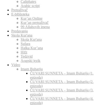
Caliphates
Arabic script
Pretraživač
E-biblioteka
Kur’an Online
Kur’an pretraživač
99 Allahovih imena
Predavanja
Skola Kur'ana
Skola Kur'ana
Sufara
Halka Kur’ana
Hifz
Tedzvid
Arapski jezik
Video
Imam Buharija
ČUVARI SUNNETA – Imam Buharija (1.
epizoda)
ČUVARI SUNNETA – Imam Buharija (2.
epizoda)
ČUVARI SUNNETA – Imam Buharija (3.
epizoda)
ČUVARI SUNNETA – Imam Buharija (4.
epizoda)