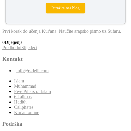
Istražite naš blog
Prvi korak do učenja Kur'ana: Naučite arapsko pismo uz Sufaru.
0
Dijeljenja
Predhodni
Slijedeći
Kontakt
info@e-delil.com
Islam
Muhammad
Five Pillars of Islam
6 kalimas
Hadith
Caliphates
Kur'an online
Podrška