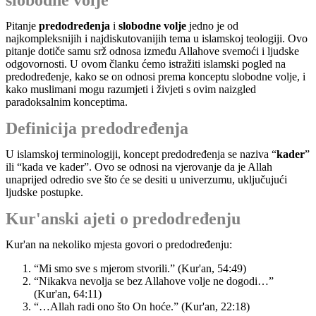
slobodne volje
Pitanje
predodređenja
i
slobodne volje
jedno je od
najkompleksnijih i najdiskutovanijih tema u islamskoj teologiji. Ovo
pitanje dotiče samu srž odnosa između Allahove svemoći i ljudske
odgovornosti. U ovom članku ćemo istražiti islamski pogled na
predodređenje, kako se on odnosi prema konceptu slobodne volje, i
kako muslimani mogu razumjeti i živjeti s ovim naizgled
paradoksalnim konceptima.
Definicija predodređenja
U islamskoj terminologiji, koncept predodređenja se naziva “
kader
”
ili “kada ve kader”. Ovo se odnosi na vjerovanje da je Allah
unaprijed odredio sve što će se desiti u univerzumu, uključujući
ljudske postupke.
Kur'anski ajeti o predodređenju
Kur'an na nekoliko mjesta govori o predodređenju:
“Mi smo sve s mjerom stvorili.” (Kur'an, 54:49)
“Nikakva nevolja se bez Allahove volje ne dogodi…”
(Kur'an, 64:11)
“…Allah radi ono što On hoće.” (Kur'an, 22:18)