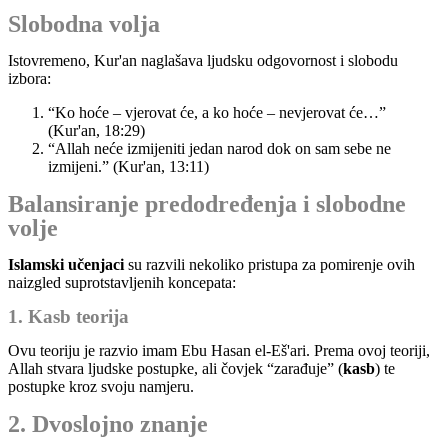
Slobodna volja
Istovremeno, Kur'an naglašava ljudsku odgovornost i slobodu
izbora:
“Ko hoće – vjerovat će, a ko hoće – nevjerovat će…”
(Kur'an, 18:29)
“Allah neće izmijeniti jedan narod dok on sam sebe ne
izmijeni.” (Kur'an, 13:11)
Balansiranje predodređenja i slobodne
volje
Islamski učenjaci
su razvili nekoliko pristupa za pomirenje ovih
naizgled suprotstavljenih koncepata:
1. Kasb teorija
Ovu teoriju je razvio imam Ebu Hasan el-Eš'ari. Prema ovoj teoriji,
Allah stvara ljudske postupke, ali čovjek “zarađuje” (
kasb
) te
postupke kroz svoju namjeru.
2. Dvoslojno znanje