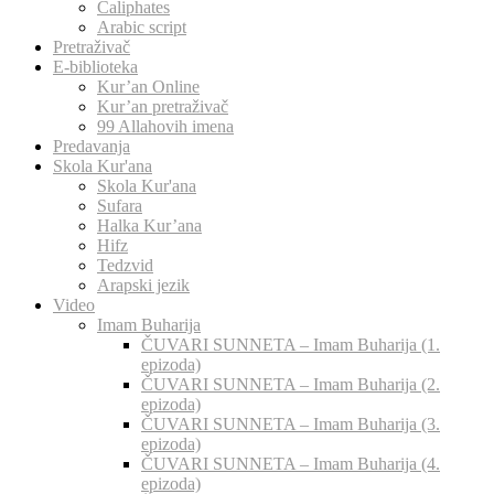
Caliphates
Arabic script
Pretraživač
E-biblioteka
Kur’an Online
Kur’an pretraživač
99 Allahovih imena
Predavanja
Skola Kur'ana
Skola Kur'ana
Sufara
Halka Kur’ana
Hifz
Tedzvid
Arapski jezik
Video
Imam Buharija
ČUVARI SUNNETA – Imam Buharija (1.
epizoda)
ČUVARI SUNNETA – Imam Buharija (2.
epizoda)
ČUVARI SUNNETA – Imam Buharija (3.
epizoda)
ČUVARI SUNNETA – Imam Buharija (4.
epizoda)