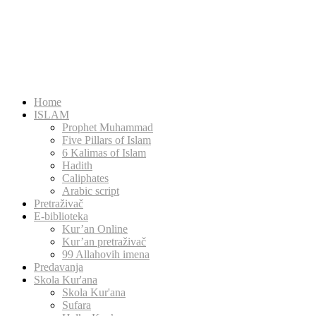
Home
ISLAM
Prophet Muhammad
Five Pillars of Islam
6 Kalimas of Islam
Hadith
Caliphates
Arabic script
Pretraživač
E-biblioteka
Kur’an Online
Kur’an pretraživač
99 Allahovih imena
Predavanja
Skola Kur'ana
Skola Kur'ana
Sufara