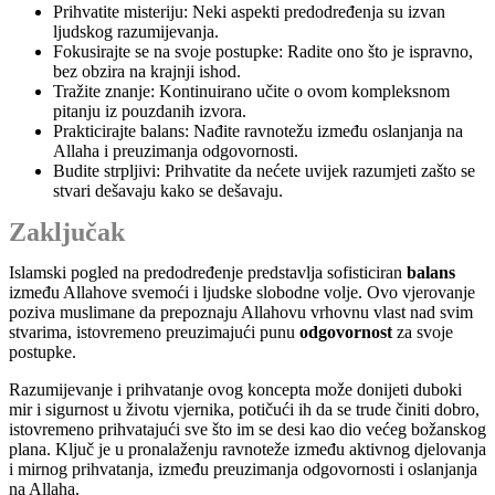
Prihvatite misteriju: Neki aspekti predodređenja su izvan
ljudskog razumijevanja.
Fokusirajte se na svoje postupke: Radite ono što je ispravno,
bez obzira na krajnji ishod.
Tražite znanje: Kontinuirano učite o ovom kompleksnom
pitanju iz pouzdanih izvora.
Prakticirajte balans: Nađite ravnotežu između oslanjanja na
Allaha i preuzimanja odgovornosti.
Budite strpljivi: Prihvatite da nećete uvijek razumjeti zašto se
stvari dešavaju kako se dešavaju.
Zaključak
Islamski pogled na predodređenje predstavlja sofisticiran
balans
između Allahove svemoći i ljudske slobodne volje. Ovo vjerovanje
poziva muslimane da prepoznaju Allahovu vrhovnu vlast nad svim
stvarima, istovremeno preuzimajući punu
odgovornost
za svoje
postupke.
Razumijevanje i prihvatanje ovog koncepta može donijeti duboki
mir i sigurnost u životu vjernika, potičući ih da se trude činiti dobro,
istovremeno prihvatajući sve što im se desi kao dio većeg božanskog
plana. Ključ je u pronalaženju ravnoteže između aktivnog djelovanja
i mirnog prihvatanja, između preuzimanja odgovornosti i oslanjanja
na Allaha.