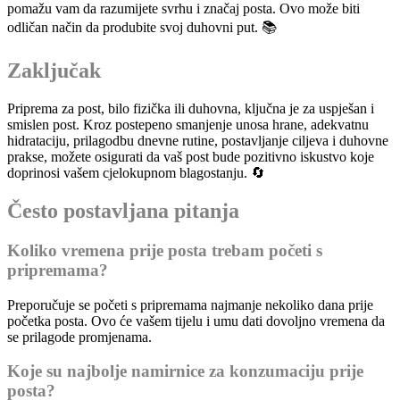
pomažu vam da razumijete svrhu i značaj posta. Ovo može biti
odličan način da produbite svoj duhovni put. 📚
Zaključak
Priprema za post, bilo fizička ili duhovna, ključna je za uspješan i
smislen post. Kroz postepeno smanjenje unosa hrane, adekvatnu
hidrataciju, prilagodbu dnevne rutine, postavljanje ciljeva i duhovne
prakse, možete osigurati da vaš post bude pozitivno iskustvo koje
doprinosi vašem cjelokupnom blagostanju. 🔄
Često postavljana pitanja
Koliko vremena prije posta trebam početi s
pripremama?
Preporučuje se početi s pripremama najmanje nekoliko dana prije
početka posta. Ovo će vašem tijelu i umu dati dovoljno vremena da
se prilagode promjenama.
Koje su najbolje namirnice za konzumaciju prije
posta?