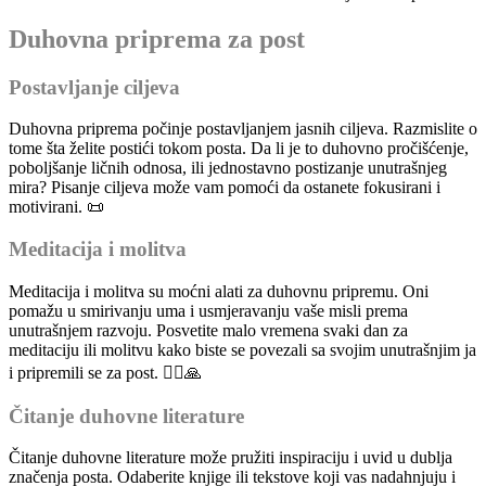
Duhovna priprema za post
Postavljanje ciljeva
Duhovna priprema počinje postavljanjem jasnih ciljeva. Razmislite o
tome šta želite postići tokom posta. Da li je to duhovno pročišćenje,
poboljšanje ličnih odnosa, ili jednostavno postizanje unutrašnjeg
mira? Pisanje ciljeva može vam pomoći da ostanete fokusirani i
motivirani. 📜
Meditacija i molitva
Meditacija i molitva su moćni alati za duhovnu pripremu. Oni
pomažu u smirivanju uma i usmjeravanju vaše misli prema
unutrašnjem razvoju. Posvetite malo vremena svaki dan za
meditaciju ili molitvu kako biste se povezali sa svojim unutrašnjim ja
i pripremili se za post. 🧘‍♂️🙏
Čitanje duhovne literature
Čitanje duhovne literature može pružiti inspiraciju i uvid u dublja
značenja posta. Odaberite knjige ili tekstove koji vas nadahnjuju i