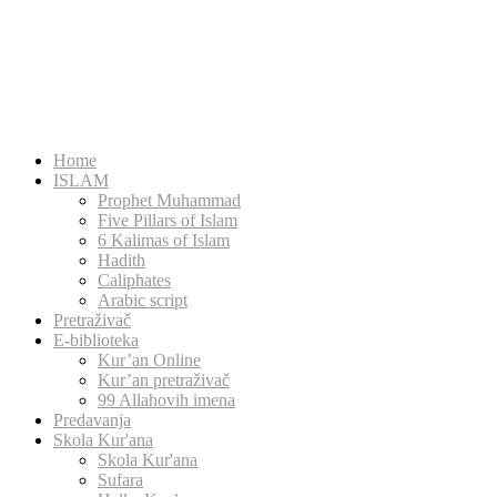
Home
ISLAM
Prophet Muhammad
Five Pillars of Islam
6 Kalimas of Islam
Hadith
Caliphates
Arabic script
Pretraživač
E-biblioteka
Kur’an Online
Kur’an pretraživač
99 Allahovih imena
Predavanja
Skola Kur'ana
Skola Kur'ana
Sufara