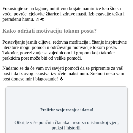
Fokusirajte se na lagane, nutritivno bogate namirnice kao što su
voće, povrće, cjelovite žitarice i zdrave masti. Izbjegavajte tešku i
prerađenu hranu. 🍏🥑
Kako održati motivaciju tokom posta?
Postavljanje jasnih ciljeva, redovna meditacija i čitanje inspirativne
literature mogu pomoći u održavanju motivacije tokom posta.
Također, povezivanje sa zajednicom ili grupom koja također
prakticira post može biti od velike pomoći.
Nadamo se da će vam ovi savjeti pomoći da se pripremite za vaš
post i da iz ovog iskustva izvučete maksimum. Sretno i neka vam
post donese mir i blagostanje! 🌟
Proširite svoje znanje o islamu!
Otkrijte više poučnih članaka i resursa o islamskoj vjeri,
praksi i historiji.