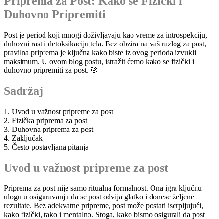
Priprema za Post: Kako se Fizički i
Duhovno Pripremiti
Post je period koji mnogi doživljavaju kao vreme za introspekciju,
duhovni rast i detoksikaciju tela. Bez obzira na vaš razlog za post,
pravilna priprema je ključna kako biste iz ovog perioda izvukli
maksimum. U ovom blog postu, istražit ćemo kako se fizički i
duhovno pripremiti za post. 🎯
Sadržaj
1. Uvod u važnost pripreme za post
2. Fizička priprema za post
3. Duhovna priprema za post
4. Zaključak
5. Često postavljana pitanja
Uvod u važnost pripreme za post
Priprema za post nije samo ritualna formalnost. Ona igra ključnu
ulogu u osiguravanju da se post odvija glatko i donese željene
rezultate. Bez adekvatne pripreme, post može postati iscrpljujući,
kako fizički, tako i mentalno. Stoga, kako bismo osigurali da post