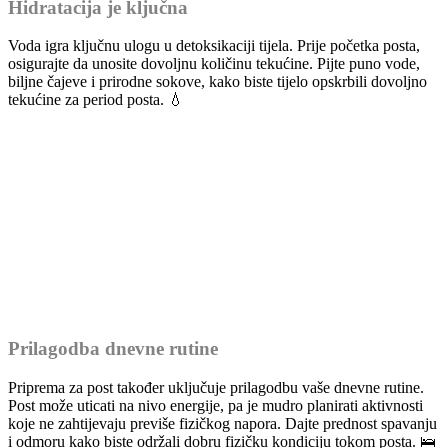
Hidratacija je ključna
Voda igra ključnu ulogu u detoksikaciji tijela. Prije početka posta,
osigurajte da unosite dovoljnu količinu tekućine. Pijte puno vode,
biljne čajeve i prirodne sokove, kako biste tijelo opskrbili dovoljno
tekućine za period posta. 💧
Prilagodba dnevne rutine
Priprema za post također uključuje prilagodbu vaše dnevne rutine.
Post može uticati na nivo energije, pa je mudro planirati aktivnosti
koje ne zahtijevaju previše fizičkog napora. Dajte prednost spavanju
i odmoru kako biste održali dobru fizičku kondiciju tokom posta. 🛌