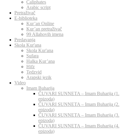
Caliphates
Arabic script
Pretraživač
E-biblioteka
Kur’an Online
Kur’an pretraživač
99 Allahovih imena
Predavanja
Skola Kur'ana
Skola Kur'ana
Sufara
Halka Kur’ana
Hifz
Tedzvid
Arapski jezik
Video
Imam Buharija
ČUVARI SUNNETA – Imam Buharija (1.
epizoda)
ČUVARI SUNNETA – Imam Buharija (2.
epizoda)
ČUVARI SUNNETA – Imam Buharija (3.
epizoda)
ČUVARI SUNNETA – Imam Buharija (4.
epizoda)