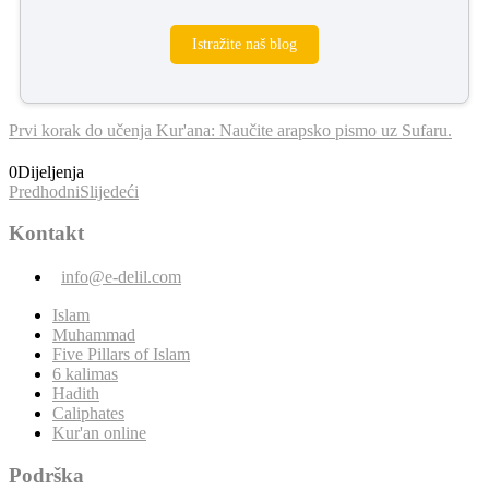
Istražite naš blog
Prvi korak do učenja Kur'ana: Naučite arapsko pismo uz Sufaru.
0
Dijeljenja
Predhodni
Slijedeći
Kontakt
info@e-delil.com
Islam
Muhammad
Five Pillars of Islam
6 kalimas
Hadith
Caliphates
Kur'an online
Podrška