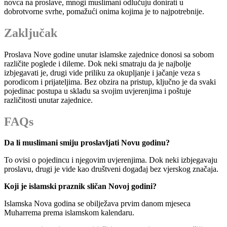
novca na proslave, mnogi muslimani odlučuju donirati u
dobrotvorne svrhe, pomažući onima kojima je to najpotrebnije.
Zaključak
Proslava Nove godine unutar islamske zajednice donosi sa sobom
različite poglede i dileme. Dok neki smatraju da je najbolje
izbjegavati je, drugi vide priliku za okupljanje i jačanje veza s
porodicom i prijateljima. Bez obzira na pristup, ključno je da svaki
pojedinac postupa u skladu sa svojim uvjerenjima i poštuje
različitosti unutar zajednice.
FAQs
Da li muslimani smiju proslavljati Novu godinu?
To ovisi o pojedincu i njegovim uvjerenjima. Dok neki izbjegavaju
proslavu, drugi je vide kao društveni događaj bez vjerskog značaja.
Koji je islamski praznik sličan Novoj godini?
Islamska Nova godina se obilježava prvim danom mjeseca
Muharrema prema islamskom kalendaru.