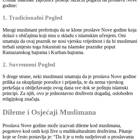
godine:
1. Tradicionalni Pogled
Mnogi muslimani preferiraju da se klone proslave Nove godine koja
dolazi s običajima koji nisu u skladu s islamskim učenjem. Oni
smatraju da ovaj praznik ne nosi vjersku vrijednost i da bi muslimani
trebali umjesto toga fokusirati na islamske praznike poput
Ramazanskog bajrama i Kurban-bajrama.
2. Suvremeni Pogled
S druge strane, neki muslimani smatraju da je proslava Nove godine
prilika za okupljanje porodice i prijatelja, te da nema vjerskog
prekršaja u obilježavanju ovog dana sve dok se poštuju islamski
principi. Za njih, ovo je jednostavno društveni događaj, oslobođen
religijskog značaja.
Dileme i Osjećaji Muslimana
Proslava Nove godine može izazvati dileme kod muslimana,
pogotovo kod onih koji žive u multikulturalnim društvima. Pitanje
koje se često postavlja je: “Da li je u redu sudjelovati u proslavama