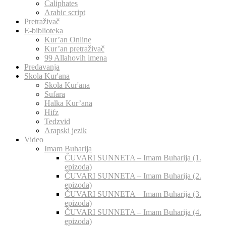
Caliphates
Arabic script
Pretraživač
E-biblioteka
Kur’an Online
Kur’an pretraživač
99 Allahovih imena
Predavanja
Skola Kur'ana
Skola Kur'ana
Sufara
Halka Kur’ana
Hifz
Tedzvid
Arapski jezik
Video
Imam Buharija
ČUVARI SUNNETA – Imam Buharija (1.
epizoda)
ČUVARI SUNNETA – Imam Buharija (2.
epizoda)
ČUVARI SUNNETA – Imam Buharija (3.
epizoda)
ČUVARI SUNNETA – Imam Buharija (4.
epizoda)