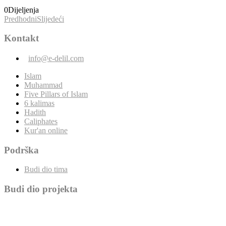
0
Dijeljenja
Predhodni
Slijedeći
Kontakt
info@e-delil.com
Islam
Muhammad
Five Pillars of Islam
6 kalimas
Hadith
Caliphates
Kur'an online
Podrška
Budi dio tima
Budi dio projekta