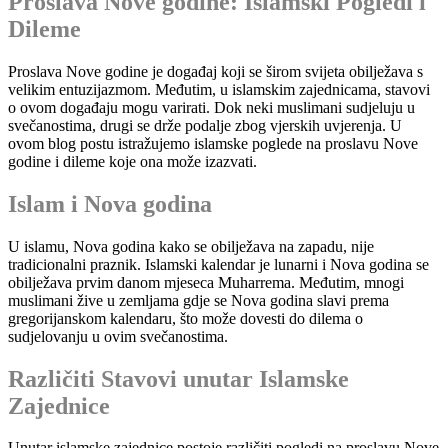
Proslava Nove godine: Islamski Pogledi i
Dileme
Proslava Nove godine je događaj koji se širom svijeta obilježava s
velikim entuzijazmom. Međutim, u islamskim zajednicama, stavovi
o ovom događaju mogu varirati. Dok neki muslimani sudjeluju u
svečanostima, drugi se drže podalje zbog vjerskih uvjerenja. U
ovom blog postu istražujemo islamske poglede na proslavu Nove
godine i dileme koje ona može izazvati.
Islam i Nova godina
U islamu, Nova godina kako se obilježava na zapadu, nije
tradicionalni praznik. Islamski kalendar je lunarni i Nova godina se
obilježava prvim danom mjeseca Muharrema. Međutim, mnogi
muslimani žive u zemljama gdje se Nova godina slavi prema
gregorijanskom kalendaru, što može dovesti do dilema o
sudjelovanju u ovim svečanostima.
Različiti Stavovi unutar Islamske
Zajednice
Unutar islamske zajednice postoje različiti pogledi na proslavu Nove