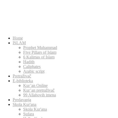
Home
ISLAM
Prophet Muhammad
Five Pillars of Islam
6 Kalimas of Islam
Hadith
Caliphates
Arabic script
Pretraživač
E-biblioteka
Kur’an Online
Kur’an pretraživač
99 Allahovih imena
Predavanja
Skola Kur'ana
Skola Kur'ana
Sufara