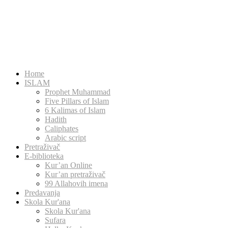
Home
ISLAM
Prophet Muhammad
Five Pillars of Islam
6 Kalimas of Islam
Hadith
Caliphates
Arabic script
Pretraživač
E-biblioteka
Kur’an Online
Kur’an pretraživač
99 Allahovih imena
Predavanja
Skola Kur'ana
Skola Kur'ana
Sufara