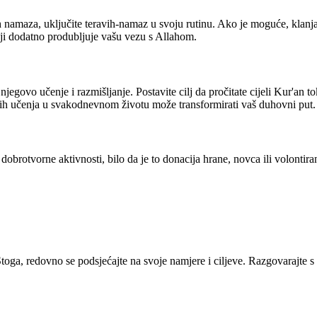
namaza, uključite teravih-namaz u svoju rutinu. Ako je moguće, klanjaj
ji dodatno produbljuje vašu vezu s Allahom.
egovo učenje i razmišljanje. Postavite cilj da pročitate cijeli Kur'an t
 ovih učenja u svakodnevnom životu može transformirati vaš duhovni put.
otvorne aktivnosti, bilo da je to donacija hrane, novca ili volontiranj
toga, redovno se podsjećajte na svoje namjere i ciljeve. Razgovarajte s