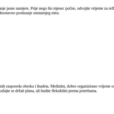
e jasne namjere. Prije nego što mjesec počne, odvojite vrijeme za refl
ednostavno postizanje unutarnjeg mira.
ih rasporeda obroka i ibadeta. Međutim, dobro organizirano vrijeme o
šajte se držati plana, ali budite fleksibilni prema potrebama.