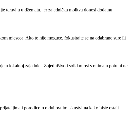
te teraviju u džematu, jer zajednička molitva donosi dodatnu
okom mjeseca. Ako to nije moguće, fokusirajte se na odabrane sure ili
e u lokalnoj zajednici. Zajedništvo i solidarnost s onima u potrebi ne
 prijateljima i porodicom o duhovnim iskustvima kako biste ostali