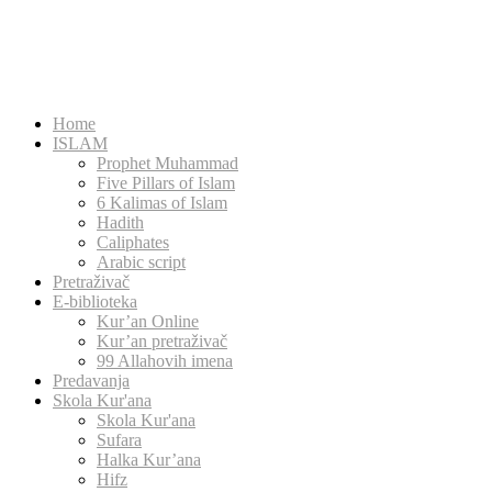
Home
ISLAM
Prophet Muhammad
Five Pillars of Islam
6 Kalimas of Islam
Hadith
Caliphates
Arabic script
Pretraživač
E-biblioteka
Kur’an Online
Kur’an pretraživač
99 Allahovih imena
Predavanja
Skola Kur'ana
Skola Kur'ana
Sufara
Halka Kur’ana
Hifz