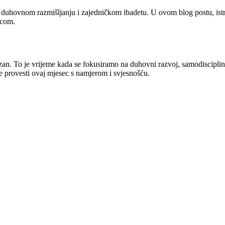
 duhovnom razmišljanju i zajedničkom ibadetu. U ovom blog postu, is
icom.
n. To je vrijeme kada se fokusiramo na duhovni razvoj, samodisciplinu i 
e provesti ovaj mjesec s namjerom i svjesnošću.