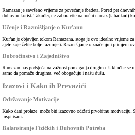
Ramazan je savršeno vrijeme za povećanje ibadeta. Pored pet dnevnih 
duhovnu korist. Također, ne zaboravite na noćni namaz (tahadžud) ko
Učenje i Razmišljanje o Kur'anu
Kur'an je objavljen tokom Ramazana, stoga je ovo idealno vrijeme za nj
ajete koje želite bolje razumjeti. Razmišljanje o značenju i primjeni
Dobročinstvo i Zajedništvo
Ramazan nas podsjeća na važnost pomaganja drugima. Uključite se u dobr
samo da pomažu drugima, već obogaćuju i našu dušu.
Izazovi i Kako ih Prevazići
Održavanje Motivacije
Kako dani prolaze, može biti izazovno održati prvobitnu motivaciju. S
inspirisani.
Balansiranje Fizičkih i Duhovnih Potreba