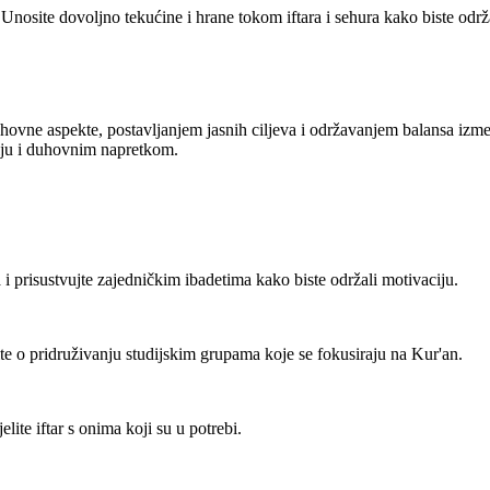
lu. Unosite dovoljno tekućine i hrane tokom iftara i sehura kako biste o
ovne aspekte, postavljanjem jasnih ciljeva i održavanjem balansa izmeđ
lju i duhovnim napretkom.
a i prisustvujte zajedničkim ibadetima kako biste održali motivaciju.
slite o pridruživanju studijskim grupama koje se fokusiraju na Kur'an.
elite iftar s onima koji su u potrebi.