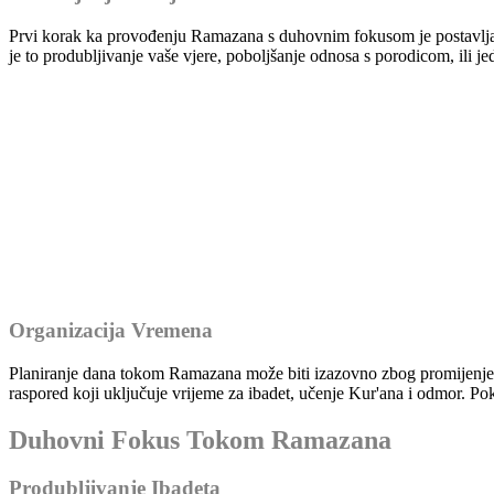
Prvi korak ka provođenju Ramazana s duhovnim fokusom je postavljanj
je to produbljivanje vaše vjere, poboljšanje odnosa s porodicom, ili j
Organizacija Vremena
Planiranje dana tokom Ramazana može biti izazovno zbog promijenjen
raspored koji uključuje vrijeme za ibadet, učenje Kur'ana i odmor. Poku
Duhovni Fokus Tokom Ramazana
Produbljivanje Ibadeta