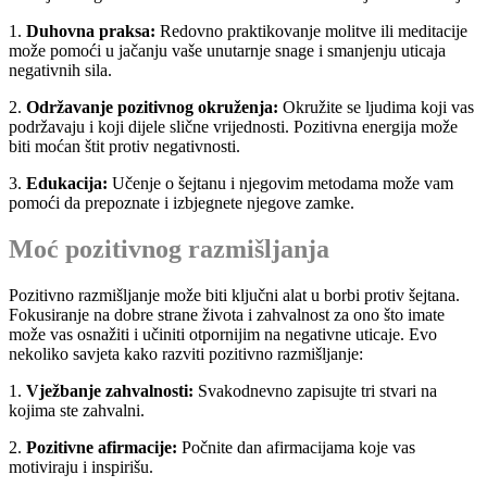
1.
Duhovna praksa:
Redovno praktikovanje molitve ili meditacije
može pomoći u jačanju vaše unutarnje snage i smanjenju uticaja
negativnih sila.
2.
Održavanje pozitivnog okruženja:
Okružite se ljudima koji vas
podržavaju i koji dijele slične vrijednosti. Pozitivna energija može
biti moćan štit protiv negativnosti.
3.
Edukacija:
Učenje o šejtanu i njegovim metodama može vam
pomoći da prepoznate i izbjegnete njegove zamke.
Moć pozitivnog razmišljanja
Pozitivno razmišljanje može biti ključni alat u borbi protiv šejtana.
Fokusiranje na dobre strane života i zahvalnost za ono što imate
može vas osnažiti i učiniti otpornijim na negativne uticaje. Evo
nekoliko savjeta kako razviti pozitivno razmišljanje:
1.
Vježbanje zahvalnosti:
Svakodnevno zapisujte tri stvari na
kojima ste zahvalni.
2.
Pozitivne afirmacije:
Počnite dan afirmacijama koje vas
motiviraju i inspirišu.