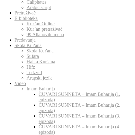
Caliphates
Arabic script
Pretraživač
E-biblioteka
Kur’an Online
Kur’an pretraživač
99 Allahovih imena
Predavanja
Skola Kur'ana
Skola Kur'ana
Sufara
Halka Kur’ana
Hifz
Tedzvid
Arapski jezik
Video
Imam Buharija
ČUVARI SUNNETA – Imam Buharija (1.
epizoda)
ČUVARI SUNNETA – Imam Buharija (2.
epizoda)
ČUVARI SUNNETA – Imam Buharija (3.
epizoda)
ČUVARI SUNNETA – Imam Buharija (4.
epizoda)