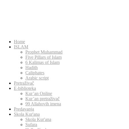
Home
ISLAM
Prophet Muhammad
Five Pillars of Islam
6 Kalimas of Islam
Hadith
Caliphates
Arabic script
Pretraživač
E-biblioteka
Kur’an Online
Kur’an pretraživač
99 Allahovih imena
Predavanja
Skola Kur'ana
Skola Kur'ana
Sufara