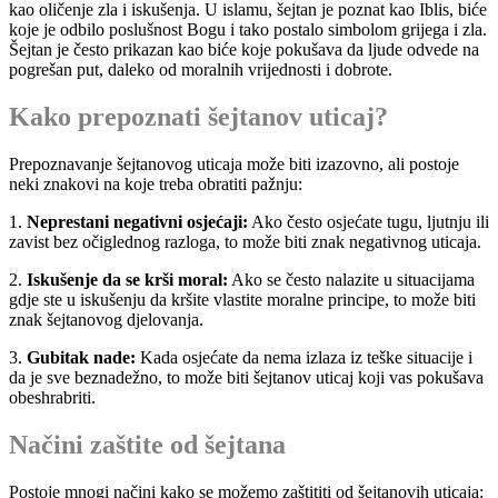
kao oličenje zla i iskušenja. U islamu, šejtan je poznat kao Iblis, biće
koje je odbilo poslušnost Bogu i tako postalo simbolom grijega i zla.
Šejtan je često prikazan kao biće koje pokušava da ljude odvede na
pogrešan put, daleko od moralnih vrijednosti i dobrote.
Kako prepoznati šejtanov uticaj?
Prepoznavanje šejtanovog uticaja može biti izazovno, ali postoje
neki znakovi na koje treba obratiti pažnju:
1.
Neprestani negativni osjećaji:
Ako često osjećate tugu, ljutnju ili
zavist bez očiglednog razloga, to može biti znak negativnog uticaja.
2.
Iskušenje da se krši moral:
Ako se često nalazite u situacijama
gdje ste u iskušenju da kršite vlastite moralne principe, to može biti
znak šejtanovog djelovanja.
3.
Gubitak nade:
Kada osjećate da nema izlaza iz teške situacije i
da je sve beznadežno, to može biti šejtanov uticaj koji vas pokušava
obeshrabriti.
Načini zaštite od šejtana
Postoje mnogi načini kako se možemo zaštititi od šejtanovih uticaja: