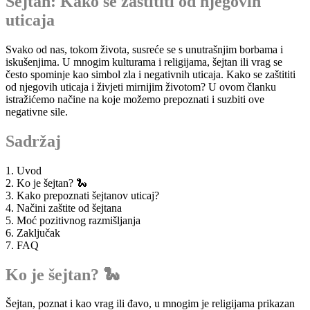
Šejtan: Kako se zaštititi od njegovih
uticaja
Svako od nas, tokom života, susreće se s unutrašnjim borbama i
iskušenjima. U mnogim kulturama i religijama, šejtan ili vrag se
često spominje kao simbol zla i negativnih uticaja. Kako se zaštititi
od njegovih uticaja i živjeti mirnijim životom? U ovom članku
istražićemo načine na koje možemo prepoznati i suzbiti ove
negativne sile.
Sadržaj
1. Uvod
2. Ko je šejtan? 🐍
3. Kako prepoznati šejtanov uticaj?
4. Načini zaštite od šejtana
5. Moć pozitivnog razmišljanja
6. Zaključak
7. FAQ
Ko je šejtan? 🐍
Šejtan, poznat i kao vrag ili đavo, u mnogim je religijama prikazan