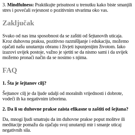
3.
Mindfulness:
Praktikujte prisutnost u trenutku kako biste smanjili
stres i povećali svjesnost o pozitivnim stvarima oko vas.
Zaključak
Svako od nas ima sposobnost da se zaštiti od šejtanovih uticaja.
Kroz duhovnu praksu, pozitivno razmišljanje i edukaciju, možemo
ojačati našu unutarnju obranu i živjeti ispunjenijim životom. Iako
izazovi uvijek postoje, važno je sjetiti se da nismo sami i da uvijek
možemo pronaći način da se nosimo s njima.
FAQ
1. Šta je šejtanov cilj?
Šejtanov cilj je da ljude udalji od moralnih vrijednosti i dobrote,
vodeći ih ka negativnim izborima.
2. Da li su duhovne prakse zaista efikasne u zaštiti od šejtana?
Da, mnogi ljudi smatraju da im duhovne prakse poput molitve ili
meditacije pomažu da ojačaju svoj unutarnji mir i smanje uticaj
negativnih sila.