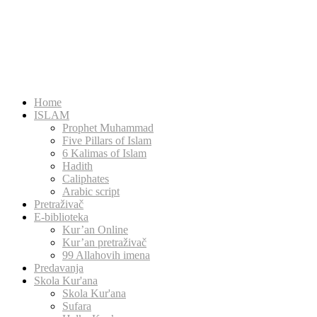
Home
ISLAM
Prophet Muhammad
Five Pillars of Islam
6 Kalimas of Islam
Hadith
Caliphates
Arabic script
Pretraživač
E-biblioteka
Kur’an Online
Kur’an pretraživač
99 Allahovih imena
Predavanja
Skola Kur'ana
Skola Kur'ana
Sufara