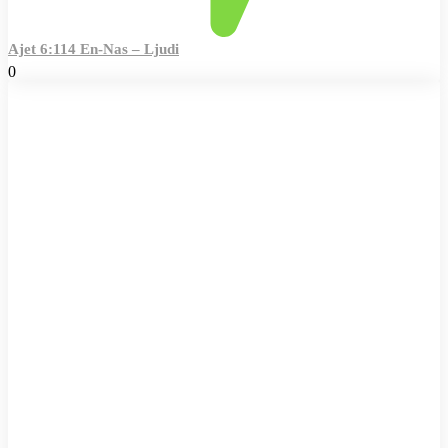
Ajet 6:114 En-Nas – Ljudi
0