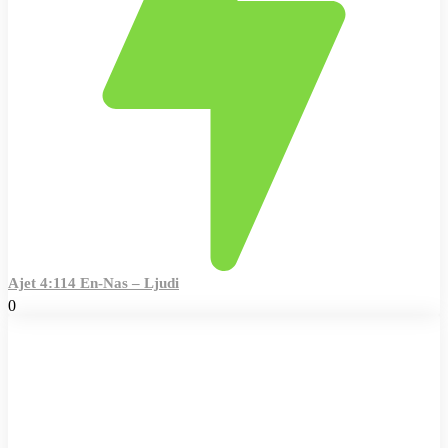
Ajet 4:114 En-Nas – Ljudi
0