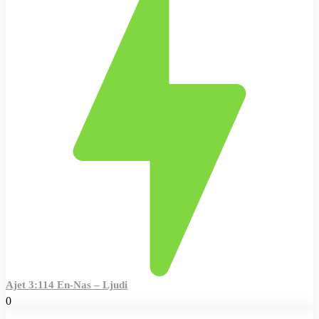
Ajet 3:114 En-Nas – Ljudi
0