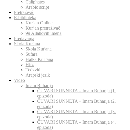
Caliphates
Arabic script
Pretraživač
E-biblioteka
Kur’an Online
Kur’an pretraživač
99 Allahovih imena
Predavanja
Skola Kur'ana
Skola Kur'ana
Sufara
Halka Kur’ana
Hifz
Tedzvid
Arapski jezik
Video
Imam Buharija
ČUVARI SUNNETA – Imam Buharija (1.
epizoda)
ČUVARI SUNNETA – Imam Buharija (2.
epizoda)
ČUVARI SUNNETA – Imam Buharija (3.
epizoda)
ČUVARI SUNNETA – Imam Buharija (4.
epizoda)