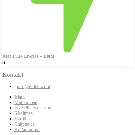
Ajet 1:114 En-Nas – Ljudi
0
Kontakt
info@e-delil.com
Islam
Muhammad
Five Pillars of Islam
6 kalimas
Hadith
Caliphates
Kur'an online