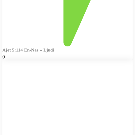
Ajet 5:114 En-Nas – Ljudi
0