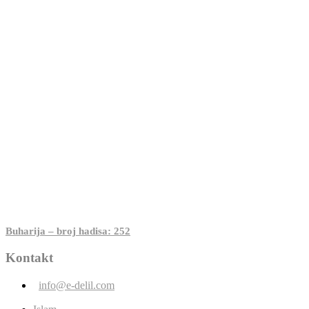
Buharija – broj hadisa: 252
Kontakt
info@e-delil.com