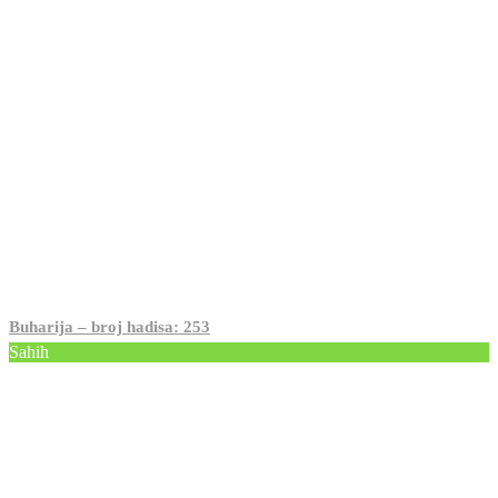
Buharija – broj hadisa: 253
Sahih