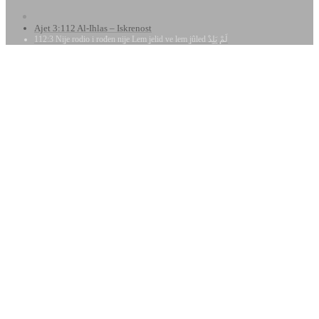
Ajet 3:112 Al-Ihlas – Iskrenost
112:3 Nije rodio i rođen nije Lem jelid ve lem jûled لَمْ يَلِدْ