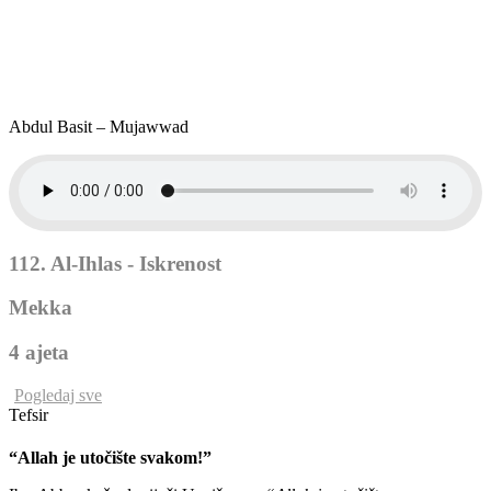
Abdul Basit – Mujawwad
112. Al-Ihlas - Iskrenost
Mekka
4 ajeta
Pogledaj sve
Tefsir
“Allah je utočište svakom!”