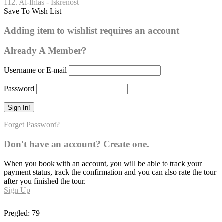
112. Al-Ihlas - Iskrenost
Save To Wish List
Ajet 2:112 Al-Ihlas – Iskrenost
Adding item to wishlist requires an account
0
Already A Member?
Username or E-mail
Password
Forget Password?
Don't have an account? Create one.
When you book with an account, you will be able to track your
payment status, track the confirmation and you can also rate the tour
after you finished the tour.
Sign Up
Pregled:
79