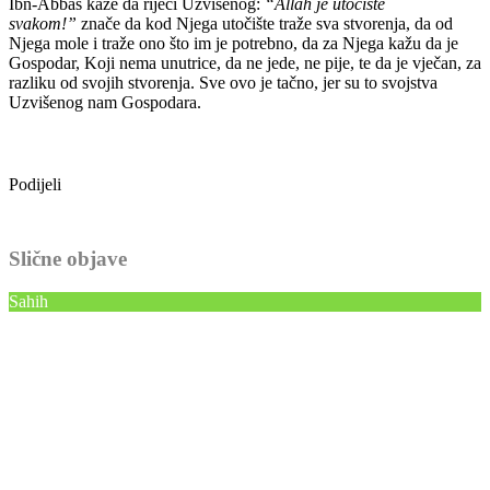
Ibn-Abbas kaže da riječi Uzvišenog:
“Allah je utočište
svakom!”
znače da kod Njega utočište traže sva stvorenja, da od
Njega mole i traže ono što im je potrebno, da za Njega kažu da je
Gospodar, Koji nema unutrice, da ne jede, ne pije, te da je vječan, za
razliku od svojih stvorenja. Sve ovo je tačno, jer su to svojstva
Uzvišenog nam Gospodara.
Podijeli
Slične objave
Sahih