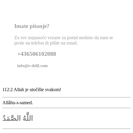
Imate pitanje?
Za sve nejasnoće vezane za portal molimo da nam se
javite na telefon ili pišite na email.
+436506102088
info@e-delil.com
112:2 Allah je utočište svakom!
Allâhu-s-samed.
اللَّهُ الصَّمَدُ