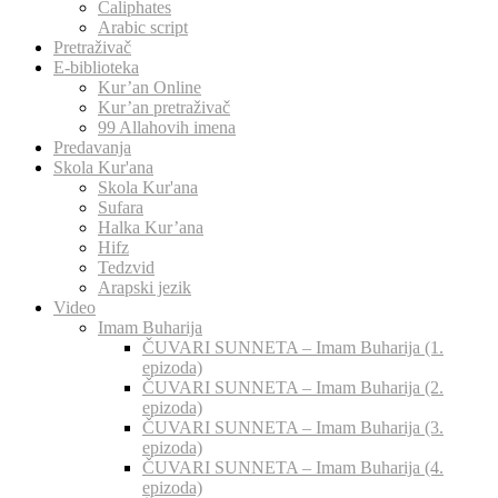
Caliphates
Arabic script
Pretraživač
E-biblioteka
Kur’an Online
Kur’an pretraživač
99 Allahovih imena
Predavanja
Skola Kur'ana
Skola Kur'ana
Sufara
Halka Kur’ana
Hifz
Tedzvid
Arapski jezik
Video
Imam Buharija
ČUVARI SUNNETA – Imam Buharija (1.
epizoda)
ČUVARI SUNNETA – Imam Buharija (2.
epizoda)
ČUVARI SUNNETA – Imam Buharija (3.
epizoda)
ČUVARI SUNNETA – Imam Buharija (4.
epizoda)