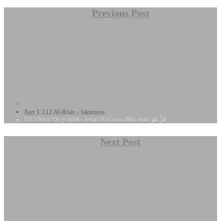
Previous Post
Ajet 1:112 Al-Ihlas – Iskrenost
112:1 Reci: 'On je Allah - Jedan! Kul huva-llâhu ehad. قُلْ هُوَ
Next Post