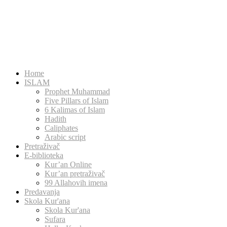
Home
ISLAM
Prophet Muhammad
Five Pillars of Islam
6 Kalimas of Islam
Hadith
Caliphates
Arabic script
Pretraživač
E-biblioteka
Kur’an Online
Kur’an pretraživač
99 Allahovih imena
Predavanja
Skola Kur'ana
Skola Kur'ana
Sufara