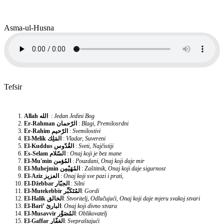
Asma-ul-Husna
Tefsir
Allah
الله
:
Jedan Jedini Bog
Er-Rahman
الرّحمان
:
Blagi, Premilosrdni
Er-Rahim
الرّحيم
:
Svemilostivi
El-Melik
المَلِك
:
Vladar, Suvereni
El-Kuddus
القُدّوس
:
Sveti, Najčistiji
Es-Selam
السّلام
:
Onaj koji je bez mane
El-Mu'min
المُؤمن
:
Pouzdani, Onaj koji daje mir
El-Muhejmin
المُهَيْمِن
:
Zaštitnik, Onaj koji daje sigurnost
El-Aziz
العزيز
:
Onaj koji sve pazi i prati,
El-Džebbar
الجبّار
:
Silni
El-Mutekebbir
المُتَكَبِّر
:
Gordi
El-Halik
الخالق
:
Stvoritelj, Odlučujući, Onaj koji daje mjeru svakoj stvari
El-Bari’
البارئ
:
Onaj koji divno stvara
El-Musavvir
المُصَوِّر
:
Oblikovatelj
El-Gaffar
الغفّار
:
Svepraštajući