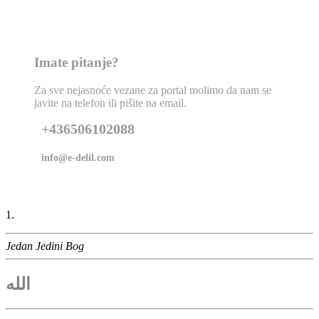
Imate pitanje?
Za sve nejasnoće vezane za portal molimo da nam se
javite na telefon ili pišite na email.
+436506102088
info@e-delil.com
1.
Jedan Jedini Bog
الله