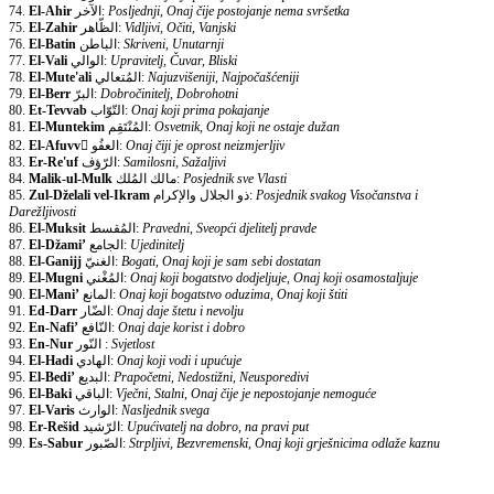
74.
El-Ahir
الآخر:
Posljednji, Onaj čije postojanje nema svršetka
75.
El-Zahir
الظّاهر:
Vidljivi, Očiti, Vanjski
76.
El-Batin
الباطن:
Skriveni, Unutarnji
77.
El-Vali
الوالي:
Upravitelj, Čuvar, Bliski
78.
El-Mute'ali
المُتعالي:
Najuzvišeniji, Najpočašćeniji
79.
El-Berr
البرّ:
Dobročinitelj, Dobrohotni
80.
Et-Tevvab
التّوّاب:
Onaj koji prima pokajanje
81.
El-Muntekim
المُنْتَقِم:
Osvetnik, Onaj koji ne ostaje dužan
82.
El-Afuvv
ّالعفُو:
Onaj čiji je oprost neizmjerljiv
83.
Er-Re'uf
الرّؤف:
Samilosni, Sažaljivi
84.
Malik-ul-Mulk
مالك المُلك:
Posjednik sve Vlasti
85.
Zul-Dželali vel-Ikram
ذو الجلال والإكرام:
Posjednik svakog Visočanstva i
Darežljivosti
86.
El-Muksit
المُقسط:
Pravedni, Sveopći djelitelj pravde
87.
El-Džami’
الجامع:
Ujedinitelj
88.
El-Ganijj
الغنيّ:
Bogati, Onaj koji je sam sebi dostatan
89.
El-Mugni
المُغْني:
Onaj koji bogatstvo dodjeljuje, Onaj koji osamostaljuje
90.
El-Mani’
المانع:
Onaj koji bogatstvo oduzima, Onaj koji štiti
91.
Ed-Darr
الضّار:
Onaj daje štetu i nevolju
92.
En-Nafi’
النّافع:
Onaj daje korist i dobro
93.
En-Nur
النّور :
Svjetlost
94.
El-Hadi
الهادي:
Onaj koji vodi i upućuje
95.
El-Bedi’
البديع:
Prapočetni, Nedostižni, Neusporedivi
96.
El-Baki
الباقي:
Vječni, Stalni, Onaj čije je nepostojanje nemoguće
97.
El-Varis
الوارث:
Nasljednik svega
98.
Er-Rešid
الرّشيد:
Upućivatelj na dobro, na pravi put
99.
Es-Sabur
الصّبور:
Strpljivi, Bezvremenski, Onaj koji grješnicima odlaže kaznu