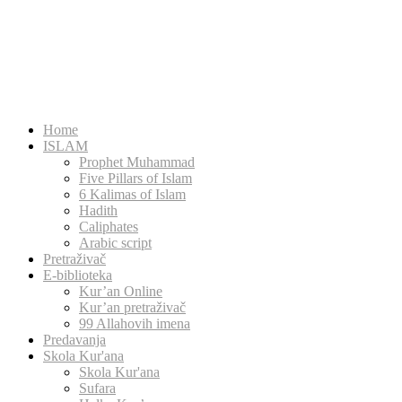
Home
ISLAM
Prophet Muhammad
Five Pillars of Islam
6 Kalimas of Islam
Hadith
Caliphates
Arabic script
Pretraživač
E-biblioteka
Kur’an Online
Kur’an pretraživač
99 Allahovih imena
Predavanja
Skola Kur'ana
Skola Kur'ana
Sufara