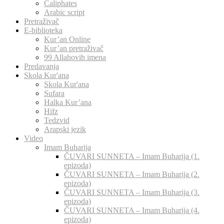
Caliphates
Arabic script
Pretraživač
E-biblioteka
Kur’an Online
Kur’an pretraživač
99 Allahovih imena
Predavanja
Skola Kur'ana
Skola Kur'ana
Sufara
Halka Kur’ana
Hifz
Tedzvid
Arapski jezik
Video
Imam Buharija
ČUVARI SUNNETA – Imam Buharija (1.
epizoda)
ČUVARI SUNNETA – Imam Buharija (2.
epizoda)
ČUVARI SUNNETA – Imam Buharija (3.
epizoda)
ČUVARI SUNNETA – Imam Buharija (4.
epizoda)