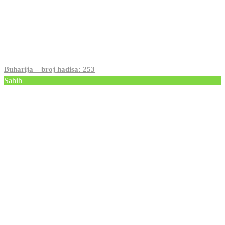
Buharija – broj hadisa: 253
Sahih