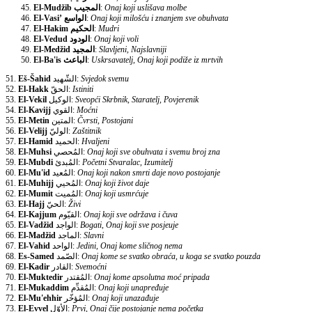
El-Mudžib
المجيب
:
Onaj koji uslišava molbe
El-Vasi’
الواسع
:
Onaj koji milošću i znanjem sve obuhvata
El-Hakim
الحكيم
:
Mudri
El-Vedud
الودود
:
Onaj koji voli
El-Medžid
المجيد
:
Slavljeni, Najslavniji
El-Ba'is
الباعث
:
Uskrsavatelj, Onaj koji podiže iz mrtvih
51.
Eš-Šahid
الشّهيد:
Svjedok svemu
52.
El-Hakk
الحقّ:
Istiniti
53.
El-Vekil
الوكيل:
Sveopći Skrbnik, Staratelj, Povjerenik
54.
El-Kavijj
القوي:
Moćni
55.
El-Metin
المتين:
Čvrsti, Postojani
56.
El-Velijj
الوليّ:
Zaštitnik
57.
El-Hamid
الحميد:
Hvaljeni
58.
El-Muhsi
المُحصي:
Onaj koji sve obuhvata i svemu broj zna
59.
El-Mubdi
المُبدئ:
Početni Stvaralac, Izumitelj
60.
El-Mu'id
المُعيد:
Onaj koji nakon smrti daje novo postojanje
61.
El-Muhijj
المُحيي:
Onaj koji život daje
62.
El-Mumit
المُميت:
Onaj koji usmrćuje
63.
El-Hajj
الحيّ:
Živi
64.
El-Kajjum
القيّوم:
Onaj koji sve održava i čuva
65.
El-Vadžid
الواجد:
Bogati, Onaj koji sve posjeuje
66.
El-Madžid
الماجد:
Slavni
67.
El-Vahid
الواحد:
Jedini, Onaj kome sličnog nema
68.
Es-Samed
الصّمد:
Onaj kome se svatko obraća, u koga se svatko pouzda
69.
El-Kadir
القادر:
Svemoćni
70.
El-Muktedir
المُقتدر:
Onaj kome apsolutna moć pripada
71.
El-Mukaddim
المُقدِّم:
Onaj koji unapređuje
72.
El-Mu'ehhir
المُؤخّر:
Onaj koji unazađuje
73.
El-Evvel
الأوّل:
Prvi, Onaj čije postojanje nema početka