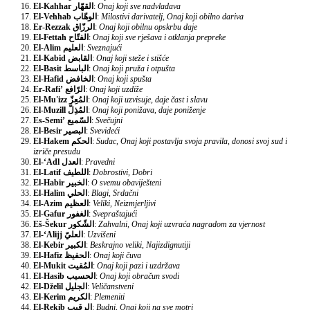
El-Kahhar
القهّار
:
Onaj koji sve nadvladava
El-Vehhab
الوهّاب
:
Milostivi darivatelj, Onaj koji obilno dariva
Er-Rezzak
الرزّاق
:
Onaj koji obilnu opskrbu daje
El-Fettah
الفتّاح
:
Onaj koji sve rješava i otklanja prepreke
El-Alim
العليم
:
Sveznajući
El-Kabid
القابض
:
Onaj koji steže i stišće
El-Basit
الباسط
:
Onaj koji pruža i otpušta
El-Hafid
الخافض
:
Onaj koji spušta
Er-Rafi’
الرّافع
:
Onaj koji uzdiže
El-Mu'izz
المُعِزّ
:
Onaj koji uzvisuje, daje čast i slavu
El-Muzill
المُذِلّ
:
Onaj koji ponižava, daje poniženje
Es-Semi’
السّميع
:
Svečujni
El-Besir
البصير
:
Svevideći
El-Hakem
الحكم
:
Sudac, Onaj koji postavlja svoja pravila, donosi svoj sud i
izriče presudu
El-‘Adl
العدل
:
Pravedni
El-Latif
اللطيف
:
Dobrostivi, Dobri
El-Habir
الخبير
:
O svemu obaviješteni
El-Halim
الحلي
:
Blagi, Srdačni
El-Azim
العظيم
:
Veliki, Neizmjerljivi
El-Gafur
الغفور
:
Svepraštajući
Eš-Šekur
الشّكور
:
Zahvalni, Onaj koji uzvraća nagradom za vjernost
El-‘Alijj
العليّ
:
Uzvišeni
El-Kebir
الكبير
:
Beskrajno veliki, Najizdignutiji
El-Hafiz
الحفيظ
:
Onaj koji čuva
El-Mukit
المُقيت
:
Onaj koji pazi i uzdržava
El-Hasib
الحسيب
:
Onaj koji obračun svodi
El-Dželil
الجليل
:
Veličanstveni
El-Kerim
الكريم
:
Plemeniti
El-Rekib
الرقيب
:
Budni, Onaj koji na sve motri