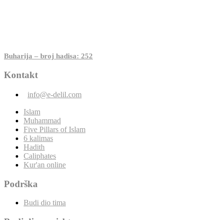
Buharija – broj hadisa: 252
Kontakt
info@e-delil.com
Islam
Muhammad
Five Pillars of Islam
6 kalimas
Hadith
Caliphates
Kur'an online
Podrška
Budi dio tima