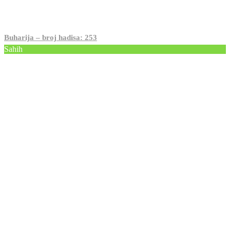
Buharija – broj hadisa: 253
Sahih