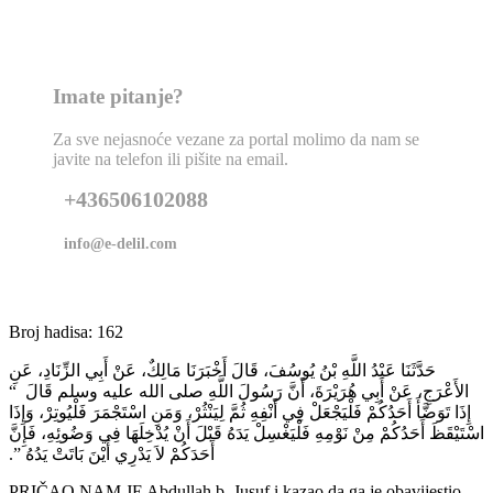
Imate pitanje?
Za sve nejasnoće vezane za portal molimo da nam se
javite na telefon ili pišite na email.
+436506102088
info@e-delil.com
Broj hadisa: 162
حَدَّثَنَا عَبْدُ اللَّهِ بْنُ يُوسُفَ، قَالَ أَخْبَرَنَا مَالِكٌ، عَنْ أَبِي الزِّنَادِ، عَنِ
الأَعْرَجِ، عَنْ أَبِي هُرَيْرَةَ، أَنَّ رَسُولَ اللَّهِ صلى الله عليه وسلم قَالَ ‏ “‏
إِذَا تَوَضَّأَ أَحَدُكُمْ فَلْيَجْعَلْ فِي أَنْفِهِ ثُمَّ لِيَنْثُرْ، وَمَنِ اسْتَجْمَرَ فَلْيُوتِرْ، وَإِذَا
اسْتَيْقَظَ أَحَدُكُمْ مِنْ نَوْمِهِ فَلْيَغْسِلْ يَدَهُ قَبْلَ أَنْ يُدْخِلَهَا فِي وَضُوئِهِ، فَإِنَّ
أَحَدَكُمْ لاَ يَدْرِي أَيْنَ بَاتَتْ يَدُهُ ‏”‏‏.‏
PRIČAO NAM JE Abdullah b. Jusuf i kazao da ga je obavijestio