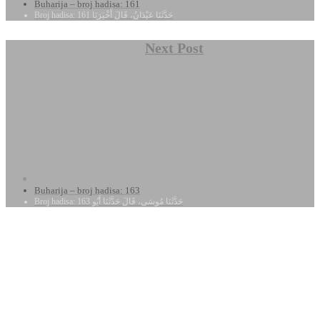
Buharija – broj hadisa: 161
Broj hadisa: 161 حَدَّثَنَا عَبْدَانُ، قَالَ أَخْبَرَنَا
Next Post
Buharija – broj hadisa: 163
Broj hadisa: 163 حَدَّثَنَا مُوسَى، قَالَ حَدَّثَنَا أَبُو