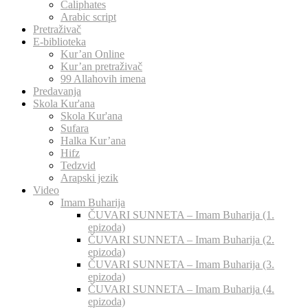
Caliphates
Arabic script
Pretraživač
E-biblioteka
Kur’an Online
Kur’an pretraživač
99 Allahovih imena
Predavanja
Skola Kur'ana
Skola Kur'ana
Sufara
Halka Kur’ana
Hifz
Tedzvid
Arapski jezik
Video
Imam Buharija
ČUVARI SUNNETA – Imam Buharija (1.
epizoda)
ČUVARI SUNNETA – Imam Buharija (2.
epizoda)
ČUVARI SUNNETA – Imam Buharija (3.
epizoda)
ČUVARI SUNNETA – Imam Buharija (4.
epizoda)