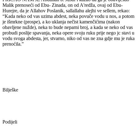
Malik prenoseći od Ebu- Zinada, on od A'redža, ovaj od Ebu-
Hurejre, da je Allahov Poslanik, sallallahu alejhi ve sellem, rekao:
“Kada neko od vas uzima abdest, neka povuče vodu u nos, a potom
je išmrkne (prospe), a ko uklanja nečist kamenčićima (nakon
obavljene nužde), neka to bude neparni broj, a kada se neko od vas
probudi poslije spavanja, neka opere svoju ruku prije nego jc stavi u
vodu svoga abdesta, jer, stvarno, niko od vas ne zna gdje mu je ruka
prenoćila.”
Bilješke
Podijeli