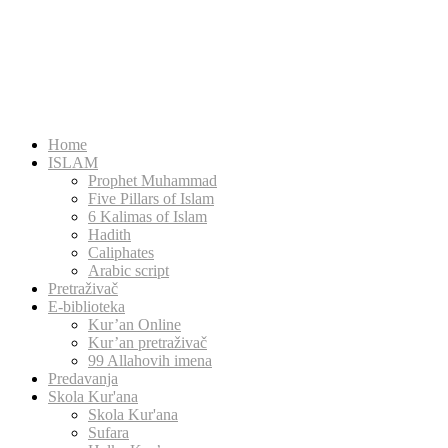
Home
ISLAM
Prophet Muhammad
Five Pillars of Islam
6 Kalimas of Islam
Hadith
Caliphates
Arabic script
Pretraživač
E-biblioteka
Kur’an Online
Kur’an pretraživač
99 Allahovih imena
Predavanja
Skola Kur'ana
Skola Kur'ana
Sufara