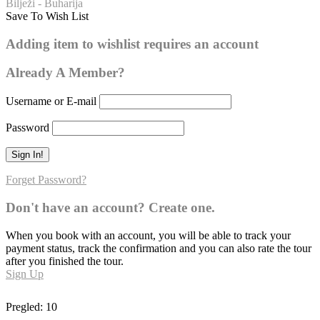
Bilježi - Buharija
Save To Wish List
Buharija – broj hadisa: 162
Adding item to wishlist requires an account
0
Already A Member?
Username or E-mail
Password
Forget Password?
Don't have an account? Create one.
When you book with an account, you will be able to track your
payment status, track the confirmation and you can also rate the tour
after you finished the tour.
Sign Up
Pregled:
10