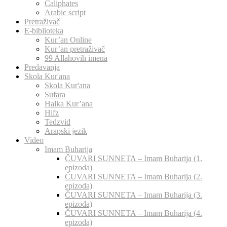
Caliphates
Arabic script
Pretraživač
E-biblioteka
Kur’an Online
Kur’an pretraživač
99 Allahovih imena
Predavanja
Skola Kur'ana
Skola Kur'ana
Sufara
Halka Kur’ana
Hifz
Tedzvid
Arapski jezik
Video
Imam Buharija
ČUVARI SUNNETA – Imam Buharija (1.
epizoda)
ČUVARI SUNNETA – Imam Buharija (2.
epizoda)
ČUVARI SUNNETA – Imam Buharija (3.
epizoda)
ČUVARI SUNNETA – Imam Buharija (4.
epizoda)