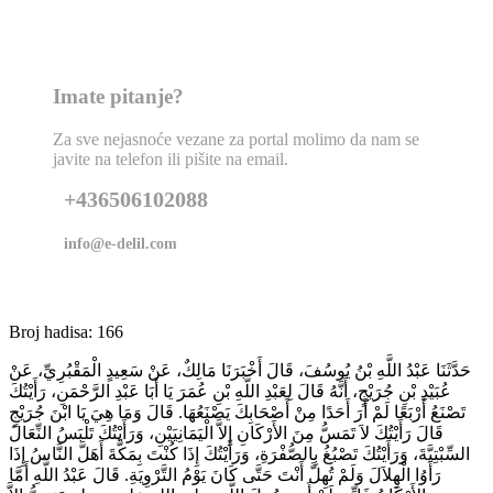
Imate pitanje?
Za sve nejasnoće vezane za portal molimo da nam se
javite na telefon ili pišite na email.
+436506102088
info@e-delil.com
Broj hadisa: 166
حَدَّثَنَا عَبْدُ اللَّهِ بْنُ يُوسُفَ، قَالَ أَخْبَرَنَا مَالِكٌ، عَنْ سَعِيدٍ الْمَقْبُرِيِّ، عَنْ
عُبَيْدِ بْنِ جُرَيْجٍ، أَنَّهُ قَالَ لِعَبْدِ اللَّهِ بْنِ عُمَرَ يَا أَبَا عَبْدِ الرَّحْمَنِ، رَأَيْتُكَ
تَصْنَعُ أَرْبَعًا لَمْ أَرَ أَحَدًا مِنْ أَصْحَابِكَ يَصْنَعُهَا‏.‏ قَالَ وَمَا هِيَ يَا ابْنَ جُرَيْجٍ
قَالَ رَأَيْتُكَ لاَ تَمَسُّ مِنَ الأَرْكَانِ إِلاَّ الْيَمَانِيَيْنِ، وَرَأَيْتُكَ تَلْبَسُ النِّعَالَ
السِّبْتِيَّةَ، وَرَأَيْتُكَ تَصْبُغُ بِالصُّفْرَةِ، وَرَأَيْتُكَ إِذَا كُنْتَ بِمَكَّةَ أَهَلَّ النَّاسُ إِذَا
رَأَوُا الْهِلاَلَ وَلَمْ تُهِلَّ أَنْتَ حَتَّى كَانَ يَوْمُ التَّرْوِيَةِ‏.‏ قَالَ عَبْدُ اللَّهِ أَمَّا