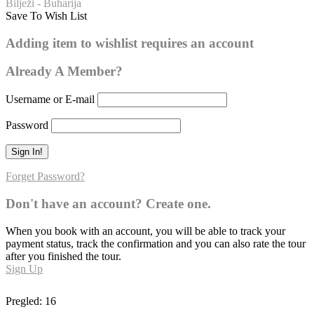
Bilježi - Buharija
Save To Wish List
Buharija – broj hadisa: 166
Adding item to wishlist requires an account
0
Already A Member?
Username or E-mail
Password
Forget Password?
Don't have an account? Create one.
When you book with an account, you will be able to track your
payment status, track the confirmation and you can also rate the tour
after you finished the tour.
Sign Up
Pregled:
16