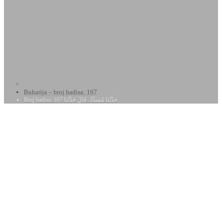
Buharija – broj hadisa: 167
Broj hadisa: 167 حَدَّثَنَا مُسَدَّدٌ، قَالَ حَدَّثَنَا