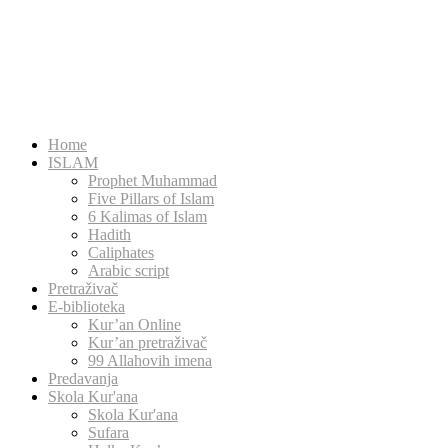
Home
ISLAM
Prophet Muhammad
Five Pillars of Islam
6 Kalimas of Islam
Hadith
Caliphates
Arabic script
Pretraživač
E-biblioteka
Kur’an Online
Kur’an pretraživač
99 Allahovih imena
Predavanja
Skola Kur'ana
Skola Kur'ana
Sufara