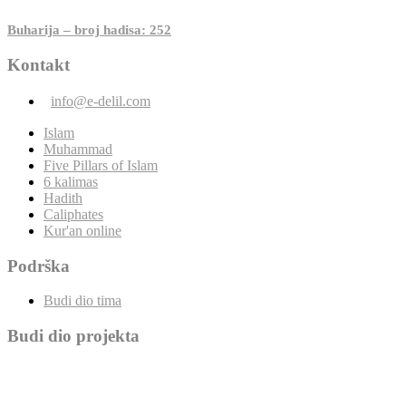
Buharija – broj hadisa: 252
Kontakt
info@e-delil.com
Islam
Muhammad
Five Pillars of Islam
6 kalimas
Hadith
Caliphates
Kur'an online
Podrška
Budi dio tima
Budi dio projekta