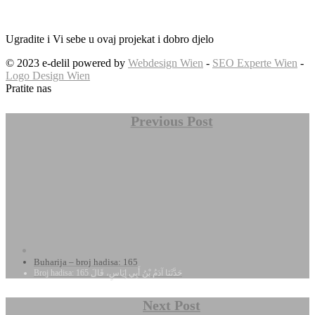
Ugradite i Vi sebe u ovaj projekat i dobro djelo
© 2023 e-delil powered by
Webdesign Wien
-
SEO Experte Wien
-
Logo Design Wien
Pratite nas
Previous Post
Buharija – broj hadisa: 165
Broj hadisa: 165 حَدَّثَنَا آدَمُ بْنُ أَبِي إِيَاسٍ، قَالَ
Next Post