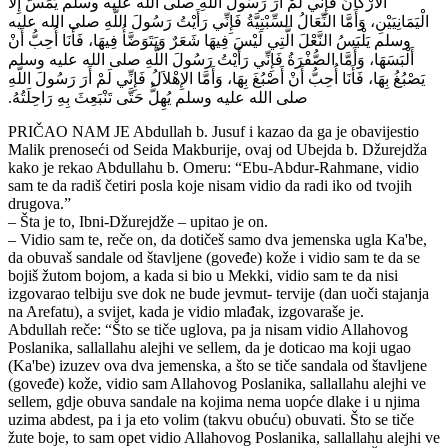
الأَرْكَانُ فَإِنِّي لَمْ أَرَ رَسُولَ اللَّهِ صلى الله عليه وسلم يَمَسُّ إِلاَّ
الْيَمَانِيَيْنِ، وَأَمَّا النِّعَالُ السِّبْتِيَّةُ فَإِنِّي رَأَيْتُ رَسُولَ اللَّهِ صلى الله عليه
وسلم يَلْبَسُ النَّعْلَ الَّتِي لَيْسَ فِيهَا شَعَرٌ وَيَتَوَضَّأُ فِيهَا، فَأَنَا أُحِبُّ أَنْ
أَلْبَسَهَا، وَأَمَّا الصُّفْرَةُ فَإِنِّي رَأَيْتُ رَسُولَ اللَّهِ صلى الله عليه وسلم
يَصْبُغُ بِهَا، فَأَنَا أُحِبُّ أَنْ أَصْبُغَ بِهَا، وَأَمَّا الإِهْلاَلُ فَإِنِّي لَمْ أَرَ رَسُولَ اللَّهِ
صلى الله عليه وسلم يُهِلُّ حَتَّى تَنْبَعِثَ بِهِ رَاحِلَتُهُ‏.‏
PRIČAO NAM JE Abdullah b. Jusuf i kazao da ga je obavijestio
Malik prenoseći od Seida Makburije, ovaj od Ubejda b. Džurejdža
kako je rekao Abdullahu b. Omeru: “Ebu-Abdur-Rahmane, vidio
sam te da radiš četiri posla koje nisam vidio da radi iko od tvojih
drugova.”
– Šta je to, Ibni-Džurejdže – upitao je on.
– Vidio sam te, reče on, da dotičeš samo dva jemenska ugla Ka'be,
da obuvaš sandale od štavljene (goveđe) kože i vidio sam te da se
bojiš žutom bojom, a kada si bio u Mekki, vidio sam te da nisi
izgovarao telbiju sve dok ne bude jevmut- tervije (dan uoči stajanja
na Arefatu), a svijet, kada je vidio mlađak, izgovaraše je.
Abdullah reče: “Što se tiče uglova, pa ja nisam vidio Allahovog
Poslanika, sallallahu alejhi ve sellem, da je doticao ma koji ugao
(Ka'be) izuzev ova dva jemenska, a što se tiče sandala od štavljene
(goveđe) kože, vidio sam Allahovog Poslanika, sallallahu alejhi ve
sellem, gdje obuva sandale na kojima nema uopće dlake i u njima
uzima abdest, pa i ja eto volim (takvu obuću) obuvati. Što se tiče
žute boje, to sam opet vidio Allahovog Poslanika, sallallahu alejhi ve