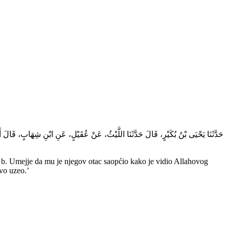
حَدَّثَنَا يَحْيَى بْنُ بُكَيْرٍ، قَالَ حَدَّثَنَا اللَّيْثُ، عَنْ عُقَيْلٍ، عَنِ ابْنِ شِهَابٍ، قَال
 b. Umejje da mu je njegov otac saopćio kako je vidio Allahovog
ovo uzeo.’