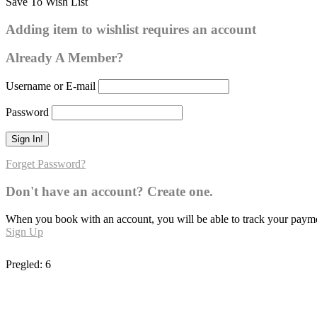
Save To Wish List
Buharija – broj hadisa: 208
Adding item to wishlist requires an account
0
Already A Member?
Username or E-mail
Password
Forget Password?
Don't have an account? Create one.
When you book with an account, you will be able to track your payment 
Sign Up
Pregled:
6