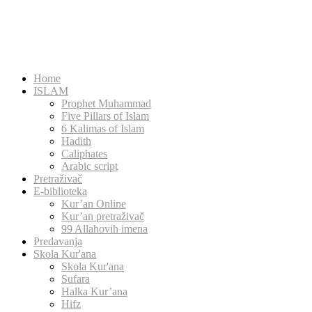
Home
ISLAM
Prophet Muhammad
Five Pillars of Islam
6 Kalimas of Islam
Hadith
Caliphates
Arabic script
Pretraživač
E-biblioteka
Kur’an Online
Kur’an pretraživač
99 Allahovih imena
Predavanja
Skola Kur'ana
Skola Kur'ana
Sufara
Halka Kur’ana
Hifz