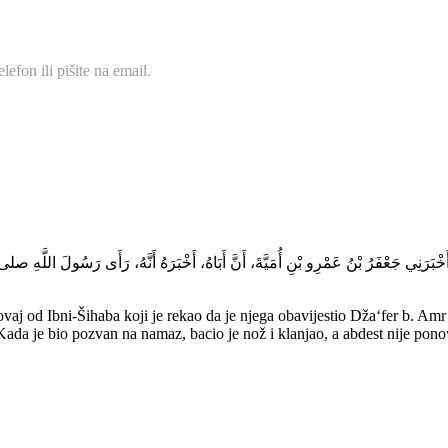
efon ili pišite na email.
َ أَخْبَرَنِي جَعْفَرُ بْنُ عَمْرِو بْنِ أُمَيَّةَ، أَنَّ أَبَاهُ، أَخْبَرَهُ أَنَّهُ، رَأَى رَسُولَ ال
 od Ibni-Šihaba koji je rekao da je njega obavijestio Dža‘fer b. Amr
. Kada je bio pozvan na namaz, bacio je nož i klanjao, a abdest nije pon