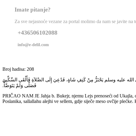
Imate pitanje?
Za sve nejasnoće vezane za portal molimo da nam se javite na tel
+436506102088
info@e-delil.com
Broj hadisa: 208
لَّهِ صلى الله عليه وسلم يَحْتَزُّ مِنْ كَتِفِ شَاةٍ، فَدُعِيَ إِلَى الصَّلاَةِ فَأَلْقَى السِّكِّينَ
فَصَلَّى وَلَمْ يَتَوَضَّأْ‏.‏
PRIČAO NAM JE Jahja b. Bukejr, njemu Lejs prenoseći od Ukajla, ovaj
Poslanika, sallallahu alejhi ve sellem, gdje siječe meso ovčije plećke