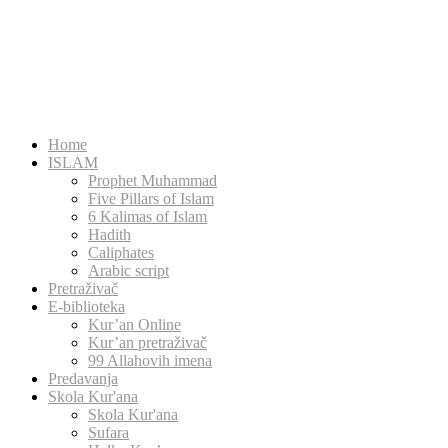
Home
ISLAM
Prophet Muhammad
Five Pillars of Islam
6 Kalimas of Islam
Hadith
Caliphates
Arabic script
Pretraživač
E-biblioteka
Kur’an Online
Kur’an pretraživač
99 Allahovih imena
Predavanja
Skola Kur'ana
Skola Kur'ana
Sufara