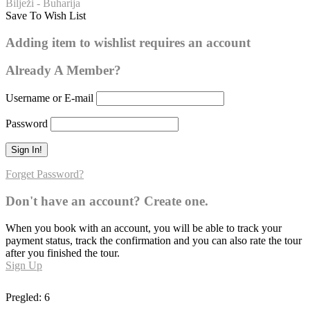
Bilježi - Buharija
Save To Wish List
Buharija – broj hadisa: 210
Adding item to wishlist requires an account
0
Already A Member?
Username or E-mail
Password
Forget Password?
Don't have an account? Create one.
When you book with an account, you will be able to track your
payment status, track the confirmation and you can also rate the tour
after you finished the tour.
Sign Up
Pregled:
6