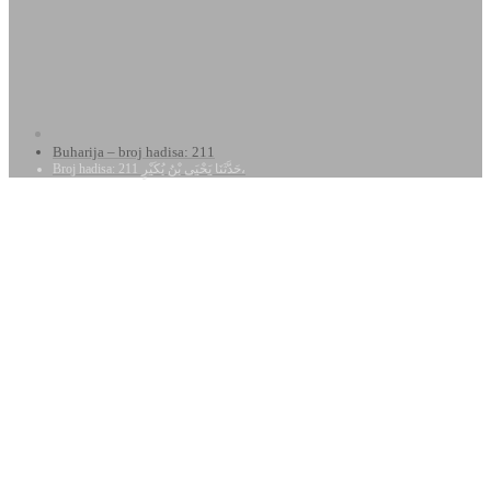
Buharija – broj hadisa: 211
Broj hadisa: 211 حَدَّثَنَا يَحْيَى بْنُ بُكَيْرٍ،