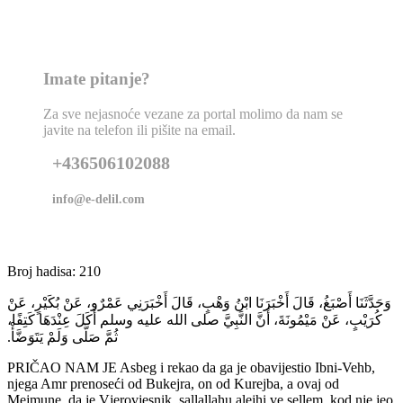
Imate pitanje?
Za sve nejasnoće vezane za portal molimo da nam se
javite na telefon ili pišite na email.
+436506102088
info@e-delil.com
Broj hadisa: 210
وَحَدَّثَنَا أَصْبَغُ، قَالَ أَخْبَرَنَا ابْنُ وَهْبٍ، قَالَ أَخْبَرَنِي عَمْرٌو، عَنْ بُكَيْرٍ، عَنْ
كُرَيْبٍ، عَنْ مَيْمُونَةَ، أَنَّ النَّبِيَّ صلى الله عليه وسلم أَكَلَ عِنْدَهَا كَتِفًا،
ثُمَّ صَلَّى وَلَمْ يَتَوَضَّأْ‏.‏
PRIČAO NAM JE Asbeg i rekao da ga je obavijestio Ibni-Vehb,
njega Amr prenoseći od Bukejra, on od Kurejba, a ovaj od
Mejmune, da je Vjerovjesnik, sallallahu alejhi ve sellem, kod nje jeo