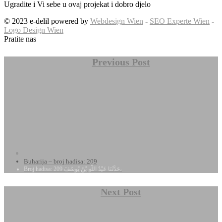
Ugradite i Vi sebe u ovaj projekat i dobro djelo
© 2023 e-delil powered by
Webdesign Wien
-
SEO Experte Wien
-
Logo Design Wien
Pratite nas
Previous Post
Buharija – broj hadisa: 209
Broj hadisa: 209 حَدَّثَنَا عَبْدُ اللَّهِ بْنُ يُوسُفَ،
Next Post