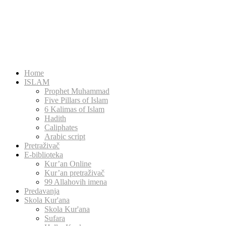
Home
ISLAM
Prophet Muhammad
Five Pillars of Islam
6 Kalimas of Islam
Hadith
Caliphates
Arabic script
Pretraživač
E-biblioteka
Kur’an Online
Kur’an pretraživač
99 Allahovih imena
Predavanja
Skola Kur'ana
Skola Kur'ana
Sufara