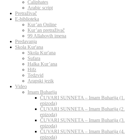
Caliphates
Arabic script
Pretraživač
E-biblioteka
Kur’an Online
Kur’an pretraživač
99 Allahovih imena
Predavanja
Skola Kur'ana
Skola Kur'ana
Sufara
Halka Kur’ana
Hifz
Tedzvid
Arapski jezik
Video
Imam Buharija
ČUVARI SUNNETA – Imam Buharija (1.
epizoda)
ČUVARI SUNNETA – Imam Buharija (2.
epizoda)
ČUVARI SUNNETA – Imam Buharija (3.
epizoda)
ČUVARI SUNNETA – Imam Buharija (4.
epizoda)