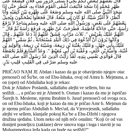
قَالَ بَعْضُهُمْ لِبَعْضٍ أَيُّكُمْ يَجِيءُ بِسَلَى جَزُورِ بَنِي فُلاَنٍ فَيَضَعُهُ عَلَى
ظَهْرِ مُحَمَّدٍ إِذَا سَجَدَ فَانْبَعَثَ أَشْقَى الْقَوْمِ فَجَاءَ بِهِ، فَنَظَرَ حَتَّى إِذَا
سَجَدَ النَّبِيُّ صلى الله عليه وسلم وَضَعَهُ عَلَى ظَهْرِهِ بَيْنَ كَتِفَيْهِ وَأَنَا
أَنْظُرُ، لاَ أُغَيِّرُ شَيْئًا، لَوْ كَانَ لِي مَنْعَةٌ‏.‏ قَالَ فَجَعَلُوا يَضْحَكُونَ وَيُحِيلُ
بَعْضُهُمْ عَلَى بَعْضٍ، وَرَسُولُ اللَّهِ صلى الله عليه وسلم سَاجِدٌ لاَ يَرْفَعُ
رَأْسَهُ، حَتَّى جَاءَتْهُ فَاطِمَةُ، فَطَرَحَتْ عَنْ ظَهْرِهِ، فَرَفَعَ رَأْسَهُ ثُمَّ قَالَ ‏”‏
اللَّهُمَّ عَلَيْكَ بِقُرَيْشٍ ‏”‏‏.‏ ثَلاَثَ مَرَّاتٍ، فَشَقَّ عَلَيْهِمْ إِذْ دَعَا عَلَيْهِمْ ـ قَالَ
وَكَانُوا يُرَوْنَ أَنَّ الدَّعْوَةَ فِي ذَلِكَ الْبَلَدِ مُسْتَجَابَةٌ ـ ثُمَّ سَمَّى ‏”‏ اللَّهُمَّ
عَلَيْكَ بِأَبِي جَهْلٍ، وَعَلَيْكَ بِعُتْبَةَ بْنِ رَبِيعَةَ، وَشَيْبَةَ بْنِ رَبِيعَةَ، وَالْوَلِيدِ بْنِ
عُتْبَةَ، وَأُمَيَّةَ بْنِ خَلَفٍ، وَعُقْبَةَ بْنِ أَبِي مُعَيْطٍ ‏”‏‏.‏ وَعَدَّ السَّابِعَ فَلَمْ يَحْفَظْهُ
قَالَ فَوَالَّذِي نَفْسِي بِيَدِهِ، لَقَدْ رَأَيْتُ الَّذِينَ عَدَّ رَسُولُ اللَّهِ صلى الله
عليه وسلم صَرْعَى فِي الْقَلِيبِ قَلِيبِ بَدْرٍ‏.‏
PRIČAO NAM JE Abdan i kazao da ga je obavijestio njegov otac
prenoseći od Šu'be, on od Ebu-Ishaka, ovaj od Amra b. Mejmuna, a
on (opet) od Abdullaha koji je rekao:
Dok je Allahov Poslanik, sallallahu alejhi ve sellem, bio na
sedždi…, a pričao mi je Ahmed b. Osman i kazao da mu je ispričao
Šurejh b. Mesleme, njemu Ibrahim b. Jusuf prenoseći od svoga oca,
on od Ebu-Ishaka, koji je kazao da mu je pričao Amr b. Mejmun da
je njemu pričao Abdullah b. Mes'ud, da Vjerovjesnik, sallallahu
alejhi ve sellem, klanjaše pokraj Ka‘be a Ebu-Džehl i njegova
družina sjeđahu. Utom neko od njih reče ostalim: “Koji će od vas
donijeti posteljicu (zaklane) deve sinova toga i toga i staviti je na
Muhammedova leđa kada on bude na sedždi?”