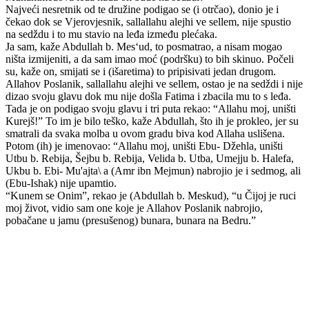
Najveći nesretnik od te družine podigao se (i otrčao), donio je i
čekao dok se Vjerovjesnik, sallallahu alejhi ve sellem, nije spustio
na sedždu i to mu stavio na leđa između plećaka.
Ja sam, kaže Abdullah b. Mes‘ud, to posmatrao, a nisam mogao
ništa izmijeniti, a da sam imao moć (podršku) to bih skinuo. Počeli
su, kaže on, smijati se i (išaretima) to pripisivati jedan drugom.
Allahov Poslanik, sallallahu alejhi ve sellem, ostao je na sedždi i nije
dizao svoju glavu dok mu nije došla Fatima i zbacila mu to s leđa.
Tada je on podigao svoju glavu i tri puta rekao: “Allahu moj, uništi
Kurejš!” To im je bilo teško, kaže Abdullah, što ih je prokleo, jer su
smatrali da svaka molba u ovom gradu biva kod Allaha uslišena.
Potom (ih) je imenovao: “Allahu moj, uništi Ebu- Džehla, uništi
Utbu b. Rebija, Šejbu b. Rebija, Velida b. Utba, Umejju b. Halefa,
Ukbu b. Ebi- Mu'ajta\ a (Amr ibn Mejmun) nabrojio je i sedmog, ali
(Ebu-Ishak) nije upamtio.
“Kunem se Onim”, rekao je (Abdullah b. Meskud), “u Čijoj je ruci
moj život, vidio sam one koje je Allahov Poslanik nabrojio,
pobačane u jamu (presušenog) bunara, bunara na Bedru.”