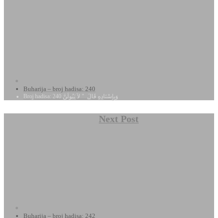
Buharija – broj hadisa: 240
Broj hadisa: 240 وَبِإِسْنَادِهِ قَالَ ‏ "‏ لاَ يَبُولَنَّ
Next Post
Buharija – broj hadisa: 242