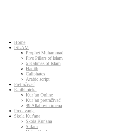
Home
ISLAM
Prophet Muhammad
Five Pillars of Islam
6 Kalimas of Islam
Hadith
Caliphates
Arabic script
Pretraživač
E-biblioteka
Kur’an Online
Kur’an pretraživač
99 Allahovih imena
Predavanja
Skola Kur'ana
Skola Kur'ana
Sufara