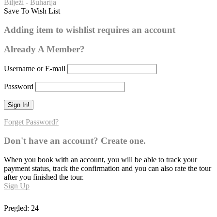
Bilježi - Buharija
Save To Wish List
Buharija – broj hadisa: 241
Adding item to wishlist requires an account
0
Already A Member?
Username or E-mail
Password
Forget Password?
Don't have an account? Create one.
When you book with an account, you will be able to track your
payment status, track the confirmation and you can also rate the tour
after you finished the tour.
Sign Up
Pregled:
24