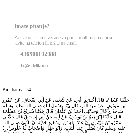
Imate pitanje?
Za sve nejasnoće vezane za portal molimo da nam se
javite na telefon ili pišite na email.
+436506102088
info@e-delil.com
Broj hadisa: 241
حَدَّثَنَا عَبْدَانُ، قَالَ أَخْبَرَنِي أَبِي، عَنْ شُعْبَةَ، عَنْ أَبِي إِسْحَاقَ، عَنْ عَمْرِو
بْنِ مَيْمُونٍ، عَنْ عَبْدِ اللَّهِ، قَالَ بَيْنَا رَسُولُ اللَّهِ صلى الله عليه وسلم
سَاجِدٌ ح قَالَ وَحَدَّثَنِي أَحْمَدُ بْنُ عُثْمَانَ قَالَ حَدَّثَنَا شُرَيْحُ بْنُ مَسْلَمَةَ
قَالَ حَدَّثَنَا إِبْرَاهِيمُ بْنُ يُوسُفَ عَنْ أَبِيهِ عَنْ أَبِي إِسْحَاقَ قَالَ حَدَّثَنِي
عَمْرُو بْنُ مَيْمُونٍ أَنَّ عَبْدَ اللَّهِ بْنَ مَسْعُودٍ حَدَّثَهُ أَنَّ النَّبِيَّ صلى الله
عليه وسلم كَانَ يُصَلِّي عِنْدَ الْبَيْتِ، وَأَبُو جَهْلٍ وَأَصْحَابٌ لَهُ جُلُوسٌ، إِذْ