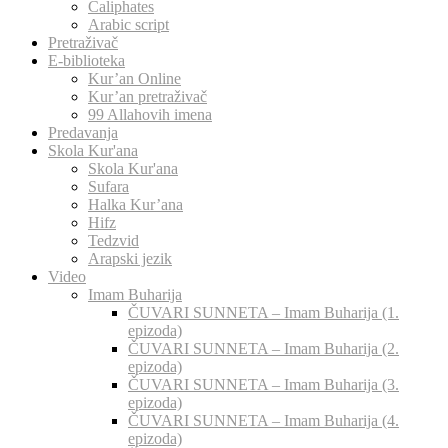
Caliphates
Arabic script
Pretraživač
E-biblioteka
Kur’an Online
Kur’an pretraživač
99 Allahovih imena
Predavanja
Skola Kur'ana
Skola Kur'ana
Sufara
Halka Kur’ana
Hifz
Tedzvid
Arapski jezik
Video
Imam Buharija
ČUVARI SUNNETA – Imam Buharija (1.
epizoda)
ČUVARI SUNNETA – Imam Buharija (2.
epizoda)
ČUVARI SUNNETA – Imam Buharija (3.
epizoda)
ČUVARI SUNNETA – Imam Buharija (4.
epizoda)