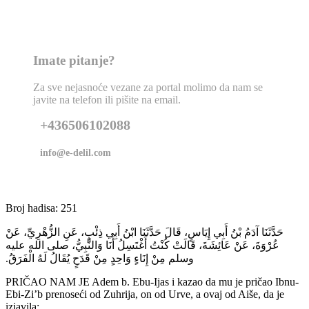
Imate pitanje?
Za sve nejasnoće vezane za portal molimo da nam se
javite na telefon ili pišite na email.
+436506102088
info@e-delil.com
Broj hadisa: 251
حَدَّثَنَا آدَمُ بْنُ أَبِي إِيَاسٍ، قَالَ حَدَّثَنَا ابْنُ أَبِي ذِئْبٍ، عَنِ الزُّهْرِيِّ، عَنْ
عُرْوَةَ، عَنْ عَائِشَةَ، قَالَتْ كُنْتُ أَغْتَسِلُ أَنَا وَالنَّبِيُّ، صلى الله عليه
وسلم مِنْ إِنَاءٍ وَاحِدٍ مِنْ قَدَحٍ يُقَالُ لَهُ الْفَرَقُ‏.‏
PRIČAO NAM JE Adem b. Ebu-Ijas i kazao da mu je pričao Ibnu-
Ebi-Zi’b prenoseći od Zuhrija, on od Urve, a ovaj od Aiše, da je
izjavila: