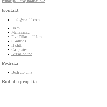
Buharija – broj hadisa: 252
Kontakt
info@e-delil.com
Islam
Muhammad
Five Pillars of Islam
6 kalimas
Hadith
Caliphates
Kur'an online
Podrška
Budi dio tima
Budi dio projekta