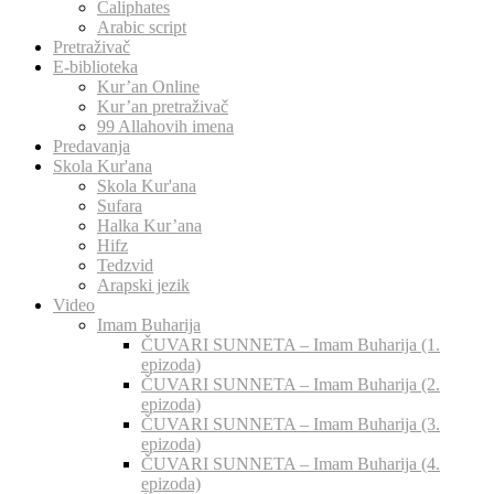
Caliphates
Arabic script
Pretraživač
E-biblioteka
Kur’an Online
Kur’an pretraživač
99 Allahovih imena
Predavanja
Skola Kur'ana
Skola Kur'ana
Sufara
Halka Kur’ana
Hifz
Tedzvid
Arapski jezik
Video
Imam Buharija
ČUVARI SUNNETA – Imam Buharija (1.
epizoda)
ČUVARI SUNNETA – Imam Buharija (2.
epizoda)
ČUVARI SUNNETA – Imam Buharija (3.
epizoda)
ČUVARI SUNNETA – Imam Buharija (4.
epizoda)