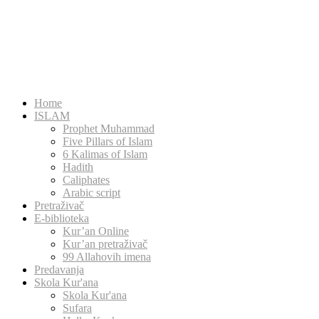
Home
ISLAM
Prophet Muhammad
Five Pillars of Islam
6 Kalimas of Islam
Hadith
Caliphates
Arabic script
Pretraživač
E-biblioteka
Kur’an Online
Kur’an pretraživač
99 Allahovih imena
Predavanja
Skola Kur'ana
Skola Kur'ana
Sufara