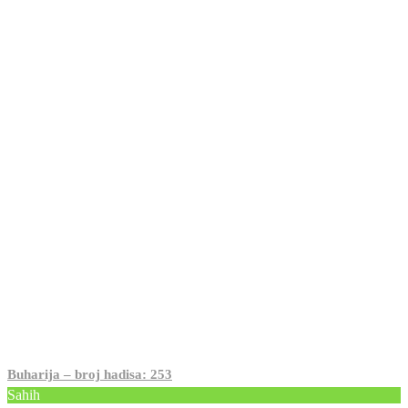
Buharija – broj hadisa: 253
Sahih