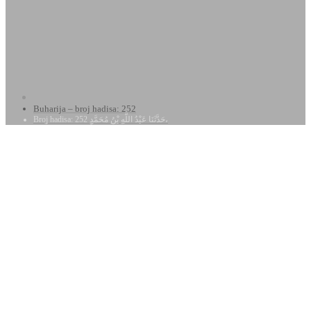
Buharija – broj hadisa: 252
Broj hadisa: 252 حَدَّثَنَا عَبْدُ اللَّهِ بْنُ مُحَمَّدٍ،