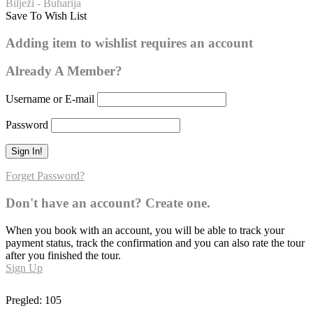
Bilježi - Buharija
Save To Wish List
Buharija – broj hadisa: 251
Adding item to wishlist requires an account
0
Already A Member?
Username or E-mail
Password
Forget Password?
Don't have an account? Create one.
When you book with an account, you will be able to track your
payment status, track the confirmation and you can also rate the tour
after you finished the tour.
Sign Up
Pregled:
105