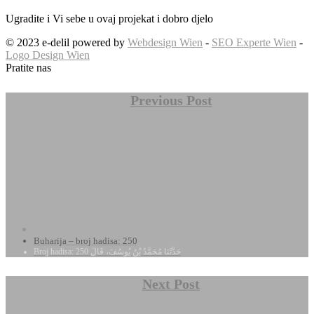
Ugradite i Vi sebe u ovaj projekat i dobro djelo
© 2023 e-delil powered by
Webdesign Wien
-
SEO Experte Wien
-
Logo Design Wien
Pratite nas
Previous Post
Buharija – broj hadisa: 250
Broj hadisa: 250 حَدَّثَنَا مُحَمَّدُ بْنُ يُوسُفَ، قَالَ
Next Post