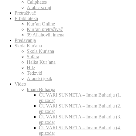
Caliphates
Arabic script
Pretraživač
E-biblioteka
Kur’an Online
Kur’an pretraživač
99 Allahovih imena
Predavanja
Skola Kur'ana
Skola Kur'ana
Sufara
Halka Kur’ana
Hifz
Tedzvid
Arapski jezik
Video
Imam Buharija
ČUVARI SUNNETA – Imam Buharija (1.
epizoda)
ČUVARI SUNNETA – Imam Buharija (2.
epizoda)
ČUVARI SUNNETA – Imam Buharija (3.
epizoda)
ČUVARI SUNNETA – Imam Buharija (4.
epizoda)