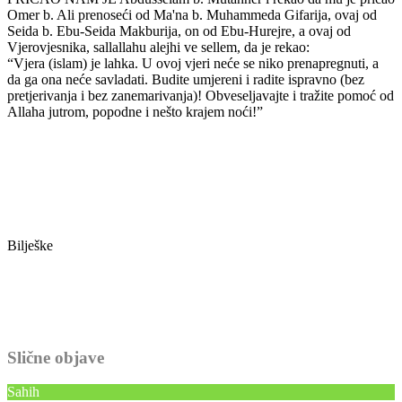
Omer b. Ali prenoseći od Ma'na b. Muhammeda Gifarija, ovaj od
Seida b. Ebu-Seida Makburija, on od Ebu-Hurejre, a ovaj od
Vjerovjesnika, sallallahu alejhi ve sellem, da je rekao:
“Vjera (islam) je lahka. U ovoj vjeri neće se niko prenapregnuti, a
da ga ona neće savladati. Budite umjereni i radite ispravno (bez
pretjerivanja i bez zanemarivanja)! Obveseljavajte i tražite pomoć od
Allaha jutrom, popodne i nešto krajem noći!”
Bilješke
Slične objave
Sahih