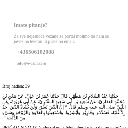
Imate pitanje?
Za sve nejasnoće vezane za portal molimo da nam se
javite na telefon ili pišite na email.
+436506102088
info@e-delil.com
Broj hadisa: 39
حَدَّثَنَا عَبْدُ السَّلاَمِ بْنُ مُطَهَّرٍ، قَالَ حَدَّثَنَا عُمَرُ بْنُ عَلِيٍّ، عَنْ مَعْنِ بْنِ
مُحَمَّدٍ الْغِفَارِيِّ، عَنْ سَعِيدِ بْنِ أَبِي سَعِيدٍ الْمَقْبُرِيِّ، عَنْ أَبِي هُرَيْرَةَ، عَنِ
النَّبِيِّ صلى الله عليه وسلم قَالَ ‏ “‏ إِنَّ الدِّينَ يُسْرٌ، وَلَنْ يُشَادَّ الدِّينَ أَحَدٌ
إِلاَّ غَلَبَهُ، فَسَدِّدُوا وَقَارِبُوا وَأَبْشِرُوا، وَاسْتَعِينُوا بِالْغَدْوَةِ وَالرَّوْحَةِ وَشَىْءٍ
مِنَ الدُّلْجَةِ ‏”‏‏.‏
PRIČAO NAM JE Abdusselam b. Mutahher i rekao da mu je pričao