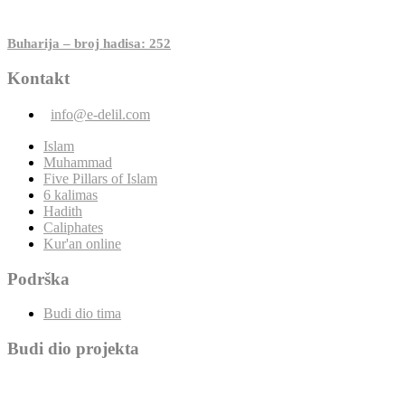
Buharija – broj hadisa: 252
Kontakt
info@e-delil.com
Islam
Muhammad
Five Pillars of Islam
6 kalimas
Hadith
Caliphates
Kur'an online
Podrška
Budi dio tima
Budi dio projekta