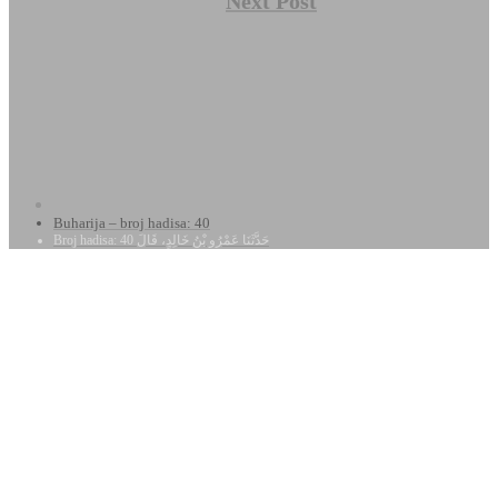
Next Post
Buharija – broj hadisa: 40
Broj hadisa: 40 حَدَّثَنَا عَمْرُو بْنُ خَالِدٍ، قَالَ