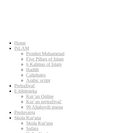
Home
ISLAM
Prophet Muhammad
Five Pillars of Islam
6 Kalimas of Islam
Hadith
Caliphates
Arabic script
Pretraživač
E-biblioteka
Kur’an Online
Kur’an pretraživač
99 Allahovih imena
Predavanja
Skola Kur'ana
Skola Kur'ana
Sufara