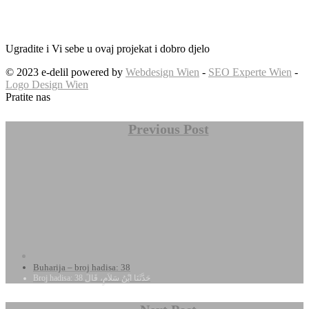
Ugradite i Vi sebe u ovaj projekat i dobro djelo
© 2023 e-delil powered by
Webdesign Wien
-
SEO Experte Wien
-
Logo Design Wien
Pratite nas
Previous Post
Buharija – broj hadisa: 38
Broj hadisa: 38 حَدَّثَنَا ابْنُ سَلاَمٍ، قَالَ