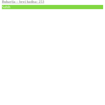
Buharija – broj hadisa: 253
Sahih