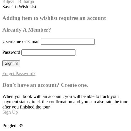
Bilježi - Buharija
Save To Wish List
Buharija – broj hadisa: 39
Adding item to wishlist requires an account
Already A Member?
Username or E-mail
Password
Forget Password?
Don't have an account? Create one.
When you book with an account, you will be able to track your
payment status, track the confirmation and you can also rate the tour
after you finished the tour.
Sign Up
Pregled:
35