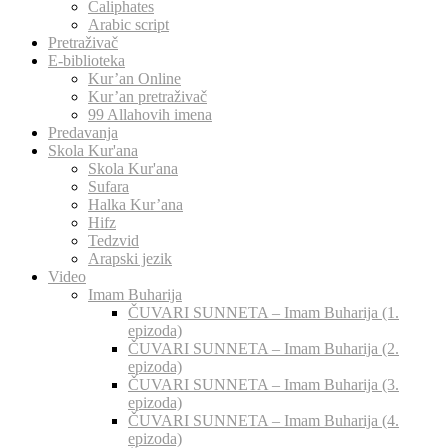
Caliphates
Arabic script
Pretraživač
E-biblioteka
Kur’an Online
Kur’an pretraživač
99 Allahovih imena
Predavanja
Skola Kur'ana
Skola Kur'ana
Sufara
Halka Kur’ana
Hifz
Tedzvid
Arapski jezik
Video
Imam Buharija
ČUVARI SUNNETA – Imam Buharija (1.
epizoda)
ČUVARI SUNNETA – Imam Buharija (2.
epizoda)
ČUVARI SUNNETA – Imam Buharija (3.
epizoda)
ČUVARI SUNNETA – Imam Buharija (4.
epizoda)