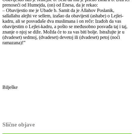
prenoseći od Humejda, (on) od Enesa, da je rekao:
– Obavijestio me je Ubade b. Samit da je Allahov Poslanik,
sallallahu alejhi ve sellem, izašao da obavijesti (ashabe) о Lejlei-
kadru, ali se posvađaše dva muslimana i on reče: Izađoh da vas
obavijestim o Lejlei-kadru, a pošto se međusobno posvađa taj i taj,
znanje о njoj se diže. Možda će to za vas biti bolje. Istražujte je u
(dvadeset) sedmoj, (dvadeset) devetoj ili (dvadeset) petoj (noći
ramazana)!”
Bilješke
Slične objave