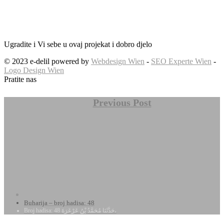
Ugradite i Vi sebe u ovaj projekat i dobro djelo
© 2023 e-delil powered by
Webdesign Wien
-
SEO Experte Wien
-
Logo Design Wien
Pratite nas
Previous Post
Buharija – broj hadisa: 48
Broj hadisa: 48 حَدَّثَنَا مُحَمَّدُ بْنُ عَرْعَرَةَ،