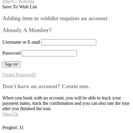
Bilježi - Buharija
Save To Wish List
Buharija – broj hadisa: 49
Adding item to wishlist requires an account
Already A Member?
Username or E-mail
Password
Forget Password?
Don't have an account? Create one.
When you book with an account, you will be able to track your
payment status, track the confirmation and you can also rate the tour
after you finished the tour.
Sign Up
Pregled:
31