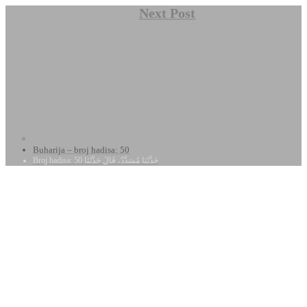
Next Post
Buharija – broj hadisa: 50
Broj hadisa: 50 حَدَّثَنَا مُسَدَّدٌ، قَالَ حَدَّثَنَا