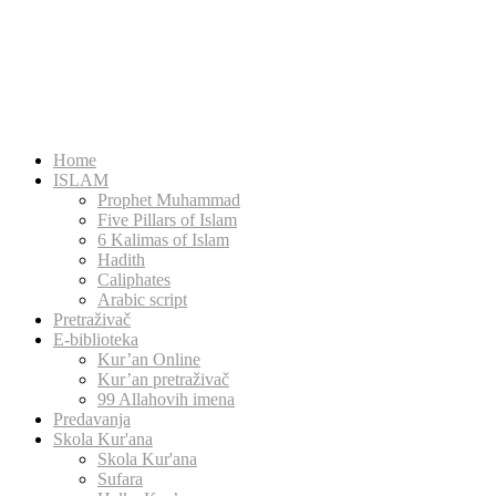
Home
ISLAM
Prophet Muhammad
Five Pillars of Islam
6 Kalimas of Islam
Hadith
Caliphates
Arabic script
Pretraživač
E-biblioteka
Kur’an Online
Kur’an pretraživač
99 Allahovih imena
Predavanja
Skola Kur'ana
Skola Kur'ana
Sufara