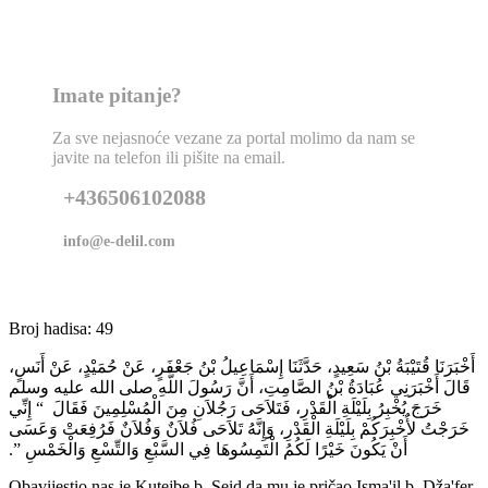
Imate pitanje?
Za sve nejasnoće vezane za portal molimo da nam se
javite na telefon ili pišite na email.
+436506102088
info@e-delil.com
Broj hadisa: 49
أَخْبَرَنَا قُتَيْبَةُ بْنُ سَعِيدٍ، حَدَّثَنَا إِسْمَاعِيلُ بْنُ جَعْفَرٍ، عَنْ حُمَيْدٍ، عَنْ أَنَسٍ،
قَالَ أَخْبَرَنِي عُبَادَةُ بْنُ الصَّامِتِ، أَنَّ رَسُولَ اللَّهِ صلى الله عليه وسلم
خَرَجَ يُخْبِرُ بِلَيْلَةِ الْقَدْرِ، فَتَلاَحَى رَجُلاَنِ مِنَ الْمُسْلِمِينَ فَقَالَ ‏ “‏ إِنِّي
خَرَجْتُ لأُخْبِرَكُمْ بِلَيْلَةِ الْقَدْرِ، وَإِنَّهُ تَلاَحَى فُلاَنٌ وَفُلاَنٌ فَرُفِعَتْ وَعَسَى
أَنْ يَكُونَ خَيْرًا لَكُمُ الْتَمِسُوهَا فِي السَّبْعِ وَالتِّسْعِ وَالْخَمْسِ ‏”‏‏.‏
Obavijestio nas je Kutejbe b. Seid da mu je pričao Isma'il b. Dža'fer