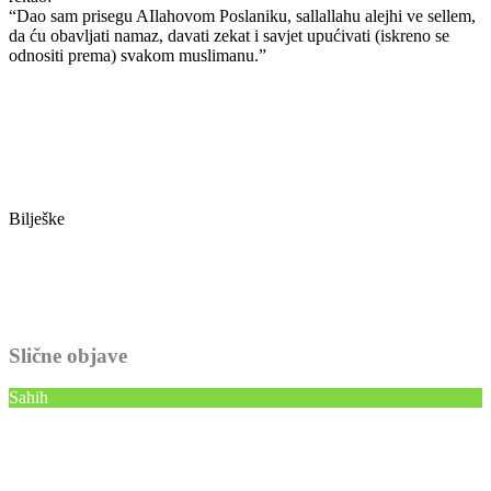
“Dao sam prisegu AIlahovom Poslaniku, sallallahu alejhi ve sellem,
da ću obavljati namaz, davati zekat i savjet upućivati (iskreno se
odnositi prema) svakom muslimanu.”
Bilješke
Slične objave
Sahih