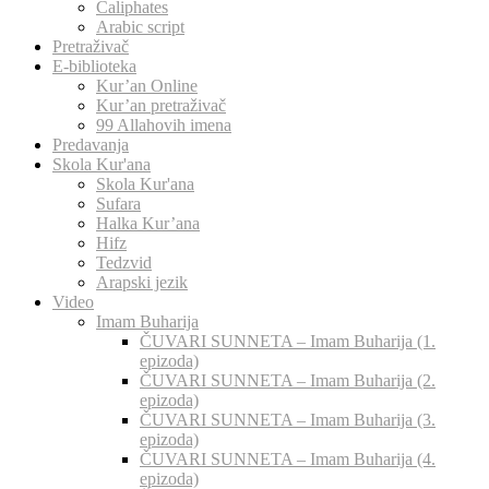
Caliphates
Arabic script
Pretraživač
E-biblioteka
Kur’an Online
Kur’an pretraživač
99 Allahovih imena
Predavanja
Skola Kur'ana
Skola Kur'ana
Sufara
Halka Kur’ana
Hifz
Tedzvid
Arapski jezik
Video
Imam Buharija
ČUVARI SUNNETA – Imam Buharija (1.
epizoda)
ČUVARI SUNNETA – Imam Buharija (2.
epizoda)
ČUVARI SUNNETA – Imam Buharija (3.
epizoda)
ČUVARI SUNNETA – Imam Buharija (4.
epizoda)