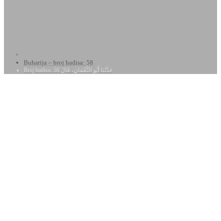
Buharija – broj hadisa: 58
Broj hadisa: 58 حَدَّثَنَا أَبُو النُّعْمَانِ، قَالَ