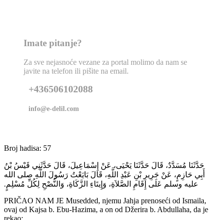
Imate pitanje?
Za sve nejasnoće vezane za portal molimo da nam se
javite na telefon ili pišite na email.
+436506102088
info@e-delil.com
Broj hadisa: 57
حَدَّثَنَا مُسَدَّدٌ، قَالَ حَدَّثَنَا يَحْيَى، عَنْ إِسْمَاعِيلَ، قَالَ حَدَّثَنِي قَيْسُ بْنُ
أَبِي حَازِمٍ، عَنْ جَرِيرِ بْنِ عَبْدِ اللَّهِ، قَالَ بَايَعْتُ رَسُولَ اللَّهِ صلى الله
عليه وسلم عَلَى إِقَامِ الصَّلاَةِ، وَإِيتَاءِ الزَّكَاةِ، وَالنُّصْحِ لِكُلِّ مُسْلِمٍ‏.‏
PRIČAO NAM JE Musedded, njemu Jahja prenoseći od Ismaila,
ovaj od Kajsa b. Ebu-Hazima, a on od Džerira b. Abdullaha, da je
rekao: