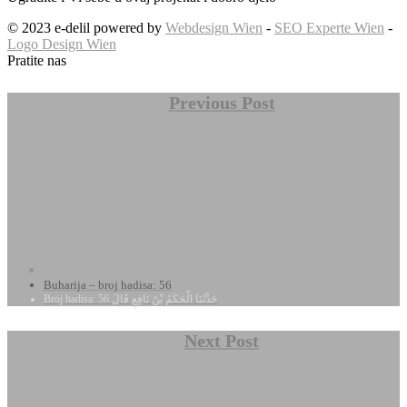
© 2023 e-delil powered by
Webdesign Wien
-
SEO Experte Wien
-
Logo Design Wien
Pratite nas
Previous Post
Buharija – broj hadisa: 56
Broj hadisa: 56 حَدَّثَنَا الْحَكَمُ بْنُ نَافِعٍ قَالَ
Next Post