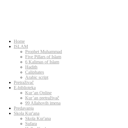
Home
ISLAM
Prophet Muhammad
Five Pillars of Islam
6 Kalimas of Islam
Hadith
Caliphates
Arabic script
Pretraživač
E-biblioteka
Kur’an Online
Kur’an pretraživač
99 Allahovih imena
Predavanja
Skola Kur'ana
Skola Kur'ana
Sufara