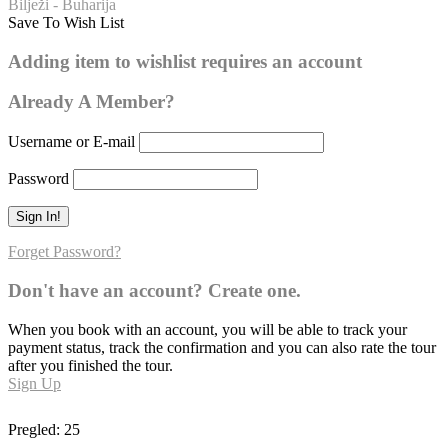
Bilježi - Buharija
Save To Wish List
Buharija – broj hadisa: 57
Adding item to wishlist requires an account
Already A Member?
Username or E-mail
Password
Forget Password?
Don't have an account? Create one.
When you book with an account, you will be able to track your
payment status, track the confirmation and you can also rate the tour
after you finished the tour.
Sign Up
Pregled:
25