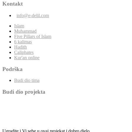
Kontakt
info@e-delil.com
Islam
Muhammad
Five Pillars of Islam
6 kalimas
Hadith
Caliphates
Kur'an online
Podrška
Budi dio tima
Budi dio projekta
Ugradite i Vi sebe u ovaj projekat i dobro djelo