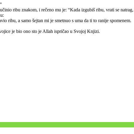
”
učinio ribu znakom, i rečeno mu je: “Kada izgubiš ribu, vrati se natrag, 
au:
ravio ribu, a samo šejtan mi je smetnuo s uma da ti to ranije spomenem.
ojice je bio ono sto je Allah ispričao u Svojoj Knjizi.