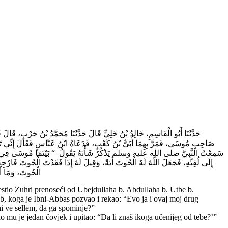
حَدَّثَنَا أَبُو الْقَاسِمِ، خَالِدُ بْنُ خَلِيٍّ قَالَ حَدَّثَنَا مُحَمَّدُ بْنُ حَرْبٍ، قَالَ 
صَاحِبِ مُوسَى، فَمَرَّ بِهِمَا أُبَىُّ بْنُ كَعْبٍ، فَدَعَاهُ ابْنُ عَبَّاسٍ فَقَالَ إِنّ،
سَمِعْتُ النَّبِيَّ صلى الله عليه وسلم يَذْكُرُ شَأْنَهُ يَقُولُ ‏ “‏ بَيْنَمَا مُوسَى فِي مَلإٍ م
إِلَى لُقِيِّهِ، فَجَعَلَ اللَّهُ لَهُ الْحُوتَ آيَةً، وَقِيلَ لَهُ إِذَا فَقَدْتَ الْحُوتَ فَ
الْحُوتَ، وَمَا أَنْ
tio Zuhri prenoseći od Ubejdullaha b. Abdullaha b. Utbe b.
‘b, koga je Ibni-Abbas pozvao i rekao: “Evo ja i ovaj moj drug
hi ve sellem, da ga spominje?”
o mu je jedan čovjek i upitao: “Da li znaš ikoga učenijeg od tebe?’”