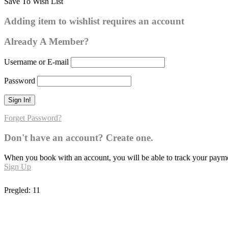
Save To Wish List
Buharija – broj hadisa: 78
Adding item to wishlist requires an account
Already A Member?
Username or E-mail
Password
Forget Password?
Don't have an account? Create one.
When you book with an account, you will be able to track your payment 
Sign Up
Pregled:
11