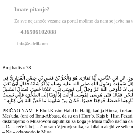
Imate pitanje?
Za sve nejasnoće vezane za portal molimo da nam se javite na tel
+436506102088
info@e-delil.com
Broj hadisa: 78
مَسْعُودٍ، عَنِ ابْنِ عَبَّاسٍ، أَنَّهُ تَمَارَى هُوَ وَالْحُرُّ بْنُ قَيْسِ بْنِ حِصْنٍ الْفَزَارِيُّ فِي
ِهِ، هَلْ سَمِعْتَ رَسُولَ اللَّهِ صلى الله عليه وسلم يَذْكُرُ شَأْنَهُ فَقَالَ أُبَىٌّ نَعَمْ
 لاَ‏.‏ فَأَوْحَى اللَّهُ عَزَّ وَجَلَّ إِلَى مُوسَى بَلَى، عَبْدُنَا خَضِرٌ، فَسَأَلَ السَّبِيلَ
حْرِ‏.‏ فَقَالَ فَتَى مُوسَى لِمُوسَى أَرَأَيْتَ إِذْ أَوَيْنَا إِلَى الصَّخْرَةِ فَإِنِّي نَسِيتُ
ى آثَارِهِمَا قَصَصًا، فَوَجَدَا خَضِرًا، فَكَانَ مِنْ شَأْنِهِمَا مَا قَصَّ اللَّهُ فِي كِتَابِهِ ‏”‏‏.‏
PRIČAO NAM JE Ebul-Kasim Halid b. Halijj, kadija Himsa, i rekao da
Mes'uda, (on) od Ibnu-Abbasa, da su on i Hurr b. Kajs b. Hisn Fezari
diskutujemo о Musaovom saputniku za koga je Musa tražio načina da se 
– Da – reče Ubejj – čuo sam Vjerovjesnika, sallallahu alejhi ve selle
– Ne – odgovorio je Musa.