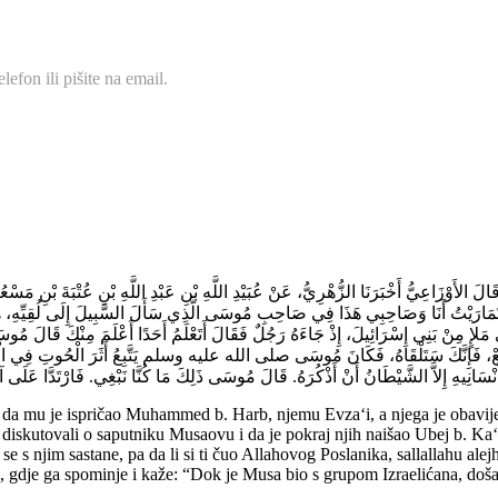
efon ili pišite na email.
قَالَ الأَوْزَاعِيُّ أَخْبَرَنَا الزُّهْرِيُّ، عَنْ عُبَيْدِ اللَّهِ بْنِ عَبْدِ اللَّهِ بْنِ عُتْبَةَ بْنِ 
ِي تَمَارَيْتُ أَنَا وَصَاحِبِي هَذَا فِي صَاحِبِ مُوسَى الَّذِي سَأَلَ السَّبِيلَ إِلَى لُقِيّ
ِنْ بَنِي إِسْرَائِيلَ، إِذْ جَاءَهُ رَجُلٌ فَقَالَ أَتَعْلَمُ أَحَدًا أَعْلَمَ مِنْكَ قَالَ مُوسَى
ارْجِعْ، فَإِنَّكَ سَتَلْقَاهُ، فَكَانَ مُوسَى صلى الله عليه وسلم يَتَّبِعُ أَثَرَ الْحُوتِ فِي الْبَ
سَانِيهِ إِلاَّ الشَّيْطَانُ أَنْ أَذْكُرَهُ‏.‏ قَالَ مُوسَى ذَلِكَ مَا كُنَّا نَبْغِي‏.‏ فَارْتَدَّا عَلَ
 mu je ispričao Muhammed b. Harb, njemu Evza‘i, a njega je obavijes
 diskutovali o saputniku Musaovu i da je pokraj njih naišao Ubej b. Ka
s njim sastane, pa da li si ti čuo Allahovog Poslanika, sallallahu alej
m, gdje ga spominje i kaže: “Dok je Musa bio s grupom Izraelićana, doša