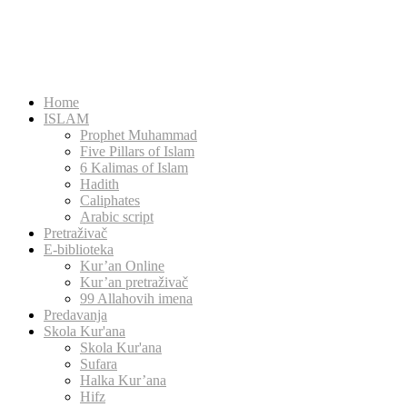
Home
ISLAM
Prophet Muhammad
Five Pillars of Islam
6 Kalimas of Islam
Hadith
Caliphates
Arabic script
Pretraživač
E-biblioteka
Kur’an Online
Kur’an pretraživač
99 Allahovih imena
Predavanja
Skola Kur'ana
Skola Kur'ana
Sufara
Halka Kur’ana
Hifz