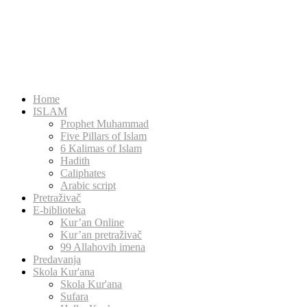
Home
ISLAM
Prophet Muhammad
Five Pillars of Islam
6 Kalimas of Islam
Hadith
Caliphates
Arabic script
Pretraživač
E-biblioteka
Kur’an Online
Kur’an pretraživač
99 Allahovih imena
Predavanja
Skola Kur'ana
Skola Kur'ana
Sufara