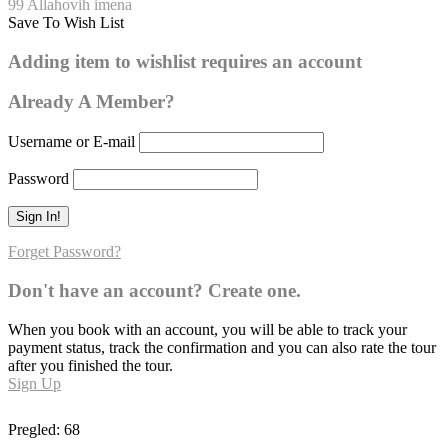
99 Allahovih imena
Save To Wish List
El-Aziz
Adding item to wishlist requires an account
0
Already A Member?
Username or E-mail
Password
Forget Password?
Don't have an account? Create one.
When you book with an account, you will be able to track your
payment status, track the confirmation and you can also rate the tour
after you finished the tour.
Sign Up
Pregled:
68