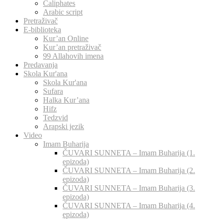
Caliphates
Arabic script
Pretraživač
E-biblioteka
Kur’an Online
Kur’an pretraživač
99 Allahovih imena
Predavanja
Skola Kur'ana
Skola Kur'ana
Sufara
Halka Kur’ana
Hifz
Tedzvid
Arapski jezik
Video
Imam Buharija
ČUVARI SUNNETA – Imam Buharija (1.
epizoda)
ČUVARI SUNNETA – Imam Buharija (2.
epizoda)
ČUVARI SUNNETA – Imam Buharija (3.
epizoda)
ČUVARI SUNNETA – Imam Buharija (4.
epizoda)