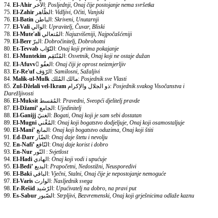
74.
El-Ahir
الآخر:
Posljednji, Onaj čije postojanje nema svršetka
75.
El-Zahir
الظّاهر:
Vidljivi, Očiti, Vanjski
76.
El-Batin
الباطن:
Skriveni, Unutarnji
77.
El-Vali
الوالي:
Upravitelj, Čuvar, Bliski
78.
El-Mute'ali
المُتعالي:
Najuzvišeniji, Najpočašćeniji
79.
El-Berr
البرّ:
Dobročinitelj, Dobrohotni
80.
Et-Tevvab
التّوّاب:
Onaj koji prima pokajanje
81.
El-Muntekim
المُنْتَقِم:
Osvetnik, Onaj koji ne ostaje dužan
82.
El-Afuvv
ّالعفُو:
Onaj čiji je oprost neizmjerljiv
83.
Er-Re'uf
الرّؤف:
Samilosni, Sažaljivi
84.
Malik-ul-Mulk
مالك المُلك:
Posjednik sve Vlasti
85.
Zul-Dželali vel-Ikram
ذو الجلال والإكرام:
Posjednik svakog Visočanstva i
Darežljivosti
86.
El-Muksit
المُقسط:
Pravedni, Sveopći djelitelj pravde
87.
El-Džami’
الجامع:
Ujedinitelj
88.
El-Ganijj
الغنيّ:
Bogati, Onaj koji je sam sebi dostatan
89.
El-Mugni
المُغْني:
Onaj koji bogatstvo dodjeljuje, Onaj koji osamostaljuje
90.
El-Mani’
المانع:
Onaj koji bogatstvo oduzima, Onaj koji štiti
91.
Ed-Darr
الضّار:
Onaj daje štetu i nevolju
92.
En-Nafi’
النّافع:
Onaj daje korist i dobro
93.
En-Nur
النّور :
Svjetlost
94.
El-Hadi
الهادي:
Onaj koji vodi i upućuje
95.
El-Bedi’
البديع:
Prapočetni, Nedostižni, Neusporedivi
96.
El-Baki
الباقي:
Vječni, Stalni, Onaj čije je nepostojanje nemoguće
97.
El-Varis
الوارث:
Nasljednik svega
98.
Er-Rešid
الرّشيد:
Upućivatelj na dobro, na pravi put
99.
Es-Sabur
الصّبور:
Strpljivi, Bezvremenski, Onaj koji grješnicima odlaže kaznu