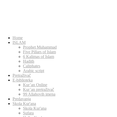
Home
ISLAM
Prophet Muhammad
Five Pillars of Islam
6 Kalimas of Islam
Hadith
Caliphates
Arabic script
Pretraživač
E-biblioteka
Kur’an Online
Kur’an pretraživač
99 Allahovih imena
Predavanja
Skola Kur'ana
Skola Kur'ana
Sufara