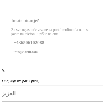
Imate pitanje?
Za sve nejasnoće vezane za portal molimo da nam se
javite na telefon ili pišite na email.
+436506102088
info@e-delil.com
9.
Onaj koji sve pazi i prati,
العزيز