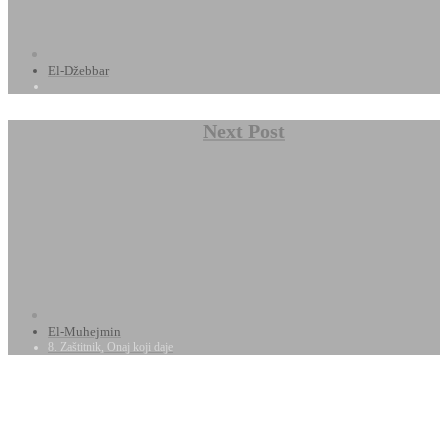
El-Džebbar
Next Post
El-Muhejmin
8. Zaštitnik, Onaj koji daje