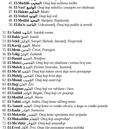
El-Mudžib
المجيب
:
Onaj koji uslišava molbe
El-Vasi’
الواسع
:
Onaj koji milošću i znanjem sve obuhvata
El-Hakim
الحكيم
:
Mudri
El-Vedud
الودود
:
Onaj koji voli
El-Medžid
المجيد
:
Slavljeni, Najslavniji
El-Ba'is
الباعث
:
Uskrsavatelj, Onaj koji podiže iz mrtvih
51.
Eš-Šahid
الشّهيد:
Svjedok svemu
52.
El-Hakk
الحقّ:
Istiniti
53.
El-Vekil
الوكيل:
Sveopći Skrbnik, Staratelj, Povjerenik
54.
El-Kavijj
القوي:
Moćni
55.
El-Metin
المتين:
Čvrsti, Postojani
56.
El-Velijj
الوليّ:
Zaštitnik
57.
El-Hamid
الحميد:
Hvaljeni
58.
El-Muhsi
المُحصي:
Onaj koji sve obuhvata i svemu broj zna
59.
El-Mubdi
المُبدئ:
Početni Stvaralac, Izumitelj
60.
El-Mu'id
المُعيد:
Onaj koji nakon smrti daje novo postojanje
61.
El-Muhijj
المُحيي:
Onaj koji život daje
62.
El-Mumit
المُميت:
Onaj koji usmrćuje
63.
El-Hajj
الحيّ:
Živi
64.
El-Kajjum
القيّوم:
Onaj koji sve održava i čuva
65.
El-Vadžid
الواجد:
Bogati, Onaj koji sve posjeuje
66.
El-Madžid
الماجد:
Slavni
67.
El-Vahid
الواحد:
Jedini, Onaj kome sličnog nema
68.
Es-Samed
الصّمد:
Onaj kome se svatko obraća, u koga se svatko pouzda
69.
El-Kadir
القادر:
Svemoćni
70.
El-Muktedir
المُقتدر:
Onaj kome apsolutna moć pripada
71.
El-Mukaddim
المُقدِّم:
Onaj koji unapređuje
72.
El-Mu'ehhir
المُؤخّر:
Onaj koji unazađuje
73.
El-Evvel
الأوّل:
Prvi, Onaj čije postojanje nema početka