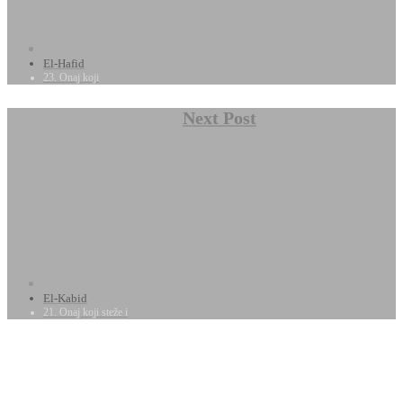
El-Hafid
23. Onaj koji
Next Post
El-Kabid
21. Onaj koji steže i