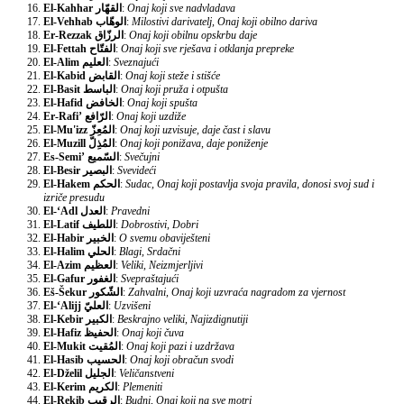
El-Kahhar
القهّار
:
Onaj koji sve nadvladava
El-Vehhab
الوهّاب
:
Milostivi darivatelj, Onaj koji obilno dariva
Er-Rezzak
الرزّاق
:
Onaj koji obilnu opskrbu daje
El-Fettah
الفتّاح
:
Onaj koji sve rješava i otklanja prepreke
El-Alim
العليم
:
Sveznajući
El-Kabid
القابض
:
Onaj koji steže i stišće
El-Basit
الباسط
:
Onaj koji pruža i otpušta
El-Hafid
الخافض
:
Onaj koji spušta
Er-Rafi’
الرّافع
:
Onaj koji uzdiže
El-Mu'izz
المُعِزّ
:
Onaj koji uzvisuje, daje čast i slavu
El-Muzill
المُذِلّ
:
Onaj koji ponižava, daje poniženje
Es-Semi’
السّميع
:
Svečujni
El-Besir
البصير
:
Svevideći
El-Hakem
الحكم
:
Sudac, Onaj koji postavlja svoja pravila, donosi svoj sud i
izriče presudu
El-‘Adl
العدل
:
Pravedni
El-Latif
اللطيف
:
Dobrostivi, Dobri
El-Habir
الخبير
:
O svemu obaviješteni
El-Halim
الحلي
:
Blagi, Srdačni
El-Azim
العظيم
:
Veliki, Neizmjerljivi
El-Gafur
الغفور
:
Svepraštajući
Eš-Šekur
الشّكور
:
Zahvalni, Onaj koji uzvraća nagradom za vjernost
El-‘Alijj
العليّ
:
Uzvišeni
El-Kebir
الكبير
:
Beskrajno veliki, Najizdignutiji
El-Hafiz
الحفيظ
:
Onaj koji čuva
El-Mukit
المُقيت
:
Onaj koji pazi i uzdržava
El-Hasib
الحسيب
:
Onaj koji obračun svodi
El-Dželil
الجليل
:
Veličanstveni
El-Kerim
الكريم
:
Plemeniti
El-Rekib
الرقيب
:
Budni, Onaj koji na sve motri