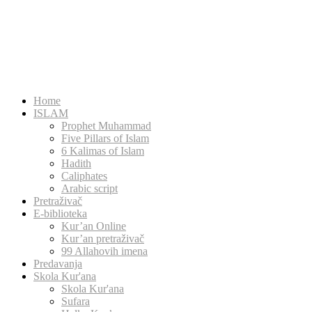
Home
ISLAM
Prophet Muhammad
Five Pillars of Islam
6 Kalimas of Islam
Hadith
Caliphates
Arabic script
Pretraživač
E-biblioteka
Kur’an Online
Kur’an pretraživač
99 Allahovih imena
Predavanja
Skola Kur'ana
Skola Kur'ana
Sufara