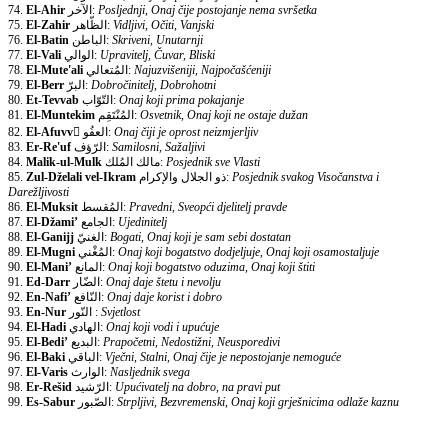
74.
El-Ahir
الآخر:
Posljednji, Onaj čije postojanje nema svršetka
75.
El-Zahir
الظّاهر:
Vidljivi, Očiti, Vanjski
76.
El-Batin
الباطن:
Skriveni, Unutarnji
77.
El-Vali
الوالي:
Upravitelj, Čuvar, Bliski
78.
El-Mute'ali
المُتعالي:
Najuzvišeniji, Najpočašćeniji
79.
El-Berr
البرّ:
Dobročinitelj, Dobrohotni
80.
Et-Tevvab
التّوّاب:
Onaj koji prima pokajanje
81.
El-Muntekim
المُنْتَقِم:
Osvetnik, Onaj koji ne ostaje dužan
82.
El-Afuvv
ّالعفُو:
Onaj čiji je oprost neizmjerljiv
83.
Er-Re'uf
الرّؤف:
Samilosni, Sažaljivi
84.
Malik-ul-Mulk
مالك المُلك:
Posjednik sve Vlasti
85.
Zul-Dželali vel-Ikram
ذو الجلال والإكرام:
Posjednik svakog Visočanstva i
Darežljivosti
86.
El-Muksit
المُقسط:
Pravedni, Sveopći djelitelj pravde
87.
El-Džami’
الجامع:
Ujedinitelj
88.
El-Ganijj
الغنيّ:
Bogati, Onaj koji je sam sebi dostatan
89.
El-Mugni
المُغْني:
Onaj koji bogatstvo dodjeljuje, Onaj koji osamostaljuje
90.
El-Mani’
المانع:
Onaj koji bogatstvo oduzima, Onaj koji štiti
91.
Ed-Darr
الضّار:
Onaj daje štetu i nevolju
92.
En-Nafi’
النّافع:
Onaj daje korist i dobro
93.
En-Nur
النّور :
Svjetlost
94.
El-Hadi
الهادي:
Onaj koji vodi i upućuje
95.
El-Bedi’
البديع:
Prapočetni, Nedostižni, Neusporedivi
96.
El-Baki
الباقي:
Vječni, Stalni, Onaj čije je nepostojanje nemoguće
97.
El-Varis
الوارث:
Nasljednik svega
98.
Er-Rešid
الرّشيد:
Upućivatelj na dobro, na pravi put
99.
Es-Sabur
الصّبور:
Strpljivi, Bezvremenski, Onaj koji grješnicima odlaže kaznu