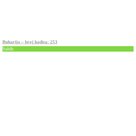
Buharija – broj hadisa: 253
Sahih