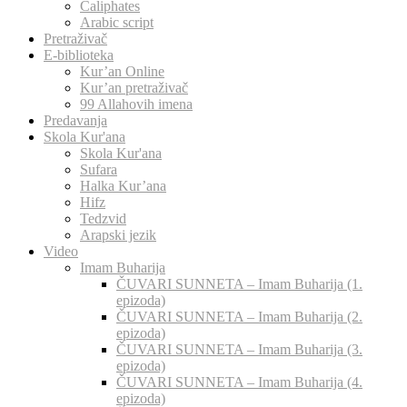
Caliphates
Arabic script
Pretraživač
E-biblioteka
Kur’an Online
Kur’an pretraživač
99 Allahovih imena
Predavanja
Skola Kur'ana
Skola Kur'ana
Sufara
Halka Kur’ana
Hifz
Tedzvid
Arapski jezik
Video
Imam Buharija
ČUVARI SUNNETA – Imam Buharija (1.
epizoda)
ČUVARI SUNNETA – Imam Buharija (2.
epizoda)
ČUVARI SUNNETA – Imam Buharija (3.
epizoda)
ČUVARI SUNNETA – Imam Buharija (4.
epizoda)