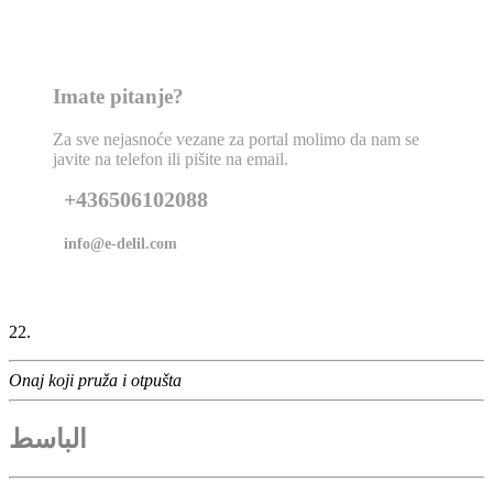
Imate pitanje?
Za sve nejasnoće vezane za portal molimo da nam se
javite na telefon ili pišite na email.
+436506102088
info@e-delil.com
22.
Onaj koji pruža i otpušta
الباسط