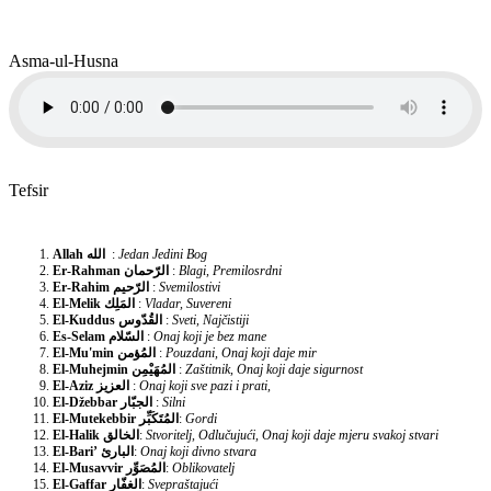
Asma-ul-Husna
Tefsir
Allah
الله
:
Jedan Jedini Bog
Er-Rahman
الرّحمان
:
Blagi, Premilosrdni
Er-Rahim
الرّحيم
:
Svemilostivi
El-Melik
المَلِك
:
Vladar, Suvereni
El-Kuddus
القُدّوس
:
Sveti, Najčistiji
Es-Selam
السّلام
:
Onaj koji je bez mane
El-Mu'min
المُؤمن
:
Pouzdani, Onaj koji daje mir
El-Muhejmin
المُهَيْمِن
:
Zaštitnik, Onaj koji daje sigurnost
El-Aziz
العزيز
:
Onaj koji sve pazi i prati,
El-Džebbar
الجبّار
:
Silni
El-Mutekebbir
المُتَكَبِّر
:
Gordi
El-Halik
الخالق
:
Stvoritelj, Odlučujući, Onaj koji daje mjeru svakoj stvari
El-Bari’
البارئ
:
Onaj koji divno stvara
El-Musavvir
المُصَوِّر
:
Oblikovatelj
El-Gaffar
الغفّار
:
Svepraštajući