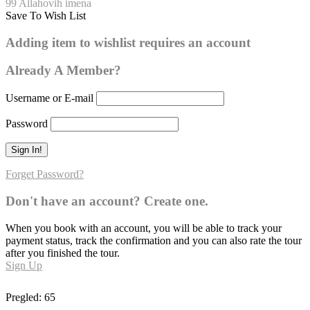
99 Allahovih imena
Save To Wish List
El-Basit
Adding item to wishlist requires an account
0
Already A Member?
Username or E-mail
Password
Forget Password?
Don't have an account? Create one.
When you book with an account, you will be able to track your
payment status, track the confirmation and you can also rate the tour
after you finished the tour.
Sign Up
Pregled:
65