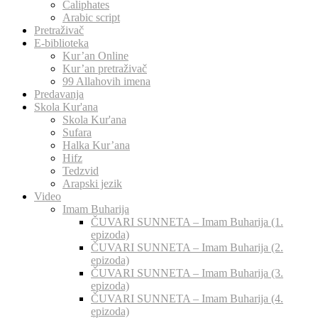
Caliphates
Arabic script
Pretraživač
E-biblioteka
Kur’an Online
Kur’an pretraživač
99 Allahovih imena
Predavanja
Skola Kur'ana
Skola Kur'ana
Sufara
Halka Kur’ana
Hifz
Tedzvid
Arapski jezik
Video
Imam Buharija
ČUVARI SUNNETA – Imam Buharija (1.
epizoda)
ČUVARI SUNNETA – Imam Buharija (2.
epizoda)
ČUVARI SUNNETA – Imam Buharija (3.
epizoda)
ČUVARI SUNNETA – Imam Buharija (4.
epizoda)