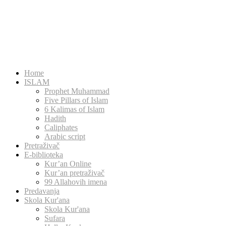
Home
ISLAM
Prophet Muhammad
Five Pillars of Islam
6 Kalimas of Islam
Hadith
Caliphates
Arabic script
Pretraživač
E-biblioteka
Kur’an Online
Kur’an pretraživač
99 Allahovih imena
Predavanja
Skola Kur'ana
Skola Kur'ana
Sufara