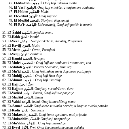
El-Mudžib
المجيب
:
Onaj koji uslišava molbe
El-Vasi’
الواسع
:
Onaj koji milošću i znanjem sve obuhvata
El-Hakim
الحكيم
:
Mudri
El-Vedud
الودود
:
Onaj koji voli
El-Medžid
المجيد
:
Slavljeni, Najslavniji
El-Ba'is
الباعث
:
Uskrsavatelj, Onaj koji podiže iz mrtvih
51.
Eš-Šahid
الشّهيد:
Svjedok svemu
52.
El-Hakk
الحقّ:
Istiniti
53.
El-Vekil
الوكيل:
Sveopći Skrbnik, Staratelj, Povjerenik
54.
El-Kavijj
القوي:
Moćni
55.
El-Metin
المتين:
Čvrsti, Postojani
56.
El-Velijj
الوليّ:
Zaštitnik
57.
El-Hamid
الحميد:
Hvaljeni
58.
El-Muhsi
المُحصي:
Onaj koji sve obuhvata i svemu broj zna
59.
El-Mubdi
المُبدئ:
Početni Stvaralac, Izumitelj
60.
El-Mu'id
المُعيد:
Onaj koji nakon smrti daje novo postojanje
61.
El-Muhijj
المُحيي:
Onaj koji život daje
62.
El-Mumit
المُميت:
Onaj koji usmrćuje
63.
El-Hajj
الحيّ:
Živi
64.
El-Kajjum
القيّوم:
Onaj koji sve održava i čuva
65.
El-Vadžid
الواجد:
Bogati, Onaj koji sve posjeuje
66.
El-Madžid
الماجد:
Slavni
67.
El-Vahid
الواحد:
Jedini, Onaj kome sličnog nema
68.
Es-Samed
الصّمد:
Onaj kome se svatko obraća, u koga se svatko pouzda
69.
El-Kadir
القادر:
Svemoćni
70.
El-Muktedir
المُقتدر:
Onaj kome apsolutna moć pripada
71.
El-Mukaddim
المُقدِّم:
Onaj koji unapređuje
72.
El-Mu'ehhir
المُؤخّر:
Onaj koji unazađuje
73.
El-Evvel
الأوّل:
Prvi, Onaj čije postojanje nema početka