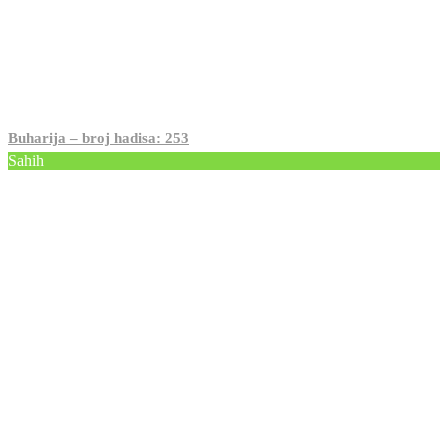
Buharija – broj hadisa: 253
Sahih