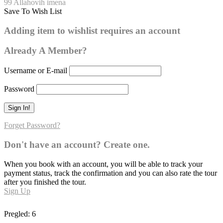
99 Allahovih imena
Save To Wish List
El-Evvel
Adding item to wishlist requires an account
0
Already A Member?
Username or E-mail
Password
Forget Password?
Don't have an account? Create one.
When you book with an account, you will be able to track your
payment status, track the confirmation and you can also rate the tour
after you finished the tour.
Sign Up
Pregled:
6