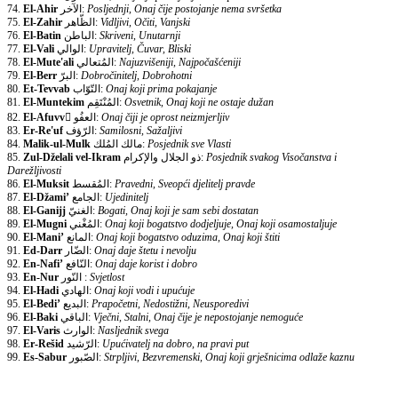
74.
El-Ahir
الآخر:
Posljednji, Onaj čije postojanje nema svršetka
75.
El-Zahir
الظّاهر:
Vidljivi, Očiti, Vanjski
76.
El-Batin
الباطن:
Skriveni, Unutarnji
77.
El-Vali
الوالي:
Upravitelj, Čuvar, Bliski
78.
El-Mute'ali
المُتعالي:
Najuzvišeniji, Najpočašćeniji
79.
El-Berr
البرّ:
Dobročinitelj, Dobrohotni
80.
Et-Tevvab
التّوّاب:
Onaj koji prima pokajanje
81.
El-Muntekim
المُنْتَقِم:
Osvetnik, Onaj koji ne ostaje dužan
82.
El-Afuvv
ّالعفُو:
Onaj čiji je oprost neizmjerljiv
83.
Er-Re'uf
الرّؤف:
Samilosni, Sažaljivi
84.
Malik-ul-Mulk
مالك المُلك:
Posjednik sve Vlasti
85.
Zul-Dželali vel-Ikram
ذو الجلال والإكرام:
Posjednik svakog Visočanstva i
Darežljivosti
86.
El-Muksit
المُقسط:
Pravedni, Sveopći djelitelj pravde
87.
El-Džami’
الجامع:
Ujedinitelj
88.
El-Ganijj
الغنيّ:
Bogati, Onaj koji je sam sebi dostatan
89.
El-Mugni
المُغْني:
Onaj koji bogatstvo dodjeljuje, Onaj koji osamostaljuje
90.
El-Mani’
المانع:
Onaj koji bogatstvo oduzima, Onaj koji štiti
91.
Ed-Darr
الضّار:
Onaj daje štetu i nevolju
92.
En-Nafi’
النّافع:
Onaj daje korist i dobro
93.
En-Nur
النّور :
Svjetlost
94.
El-Hadi
الهادي:
Onaj koji vodi i upućuje
95.
El-Bedi’
البديع:
Prapočetni, Nedostižni, Neusporedivi
96.
El-Baki
الباقي:
Vječni, Stalni, Onaj čije je nepostojanje nemoguće
97.
El-Varis
الوارث:
Nasljednik svega
98.
Er-Rešid
الرّشيد:
Upućivatelj na dobro, na pravi put
99.
Es-Sabur
الصّبور:
Strpljivi, Bezvremenski, Onaj koji grješnicima odlaže kaznu