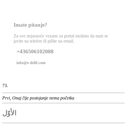
Imate pitanje?
Za sve nejasnoće vezane za portal molimo da nam se
javite na telefon ili pišite na email.
+436506102088
info@e-delil.com
73.
Prvi, Onaj čije postojanje nema početka
الأوّل