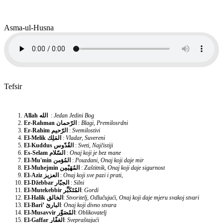
Asma-ul-Husna
Tefsir
Allah
الله
:
Jedan Jedini Bog
Er-Rahman
الرّحمان
:
Blagi, Premilosrdni
Er-Rahim
الرّحيم
:
Svemilostivi
El-Melik
المَلِك
:
Vladar, Suvereni
El-Kuddus
القُدّوس
:
Sveti, Najčistiji
Es-Selam
السّلام
:
Onaj koji je bez mane
El-Mu'min
المُؤمن
:
Pouzdani, Onaj koji daje mir
El-Muhejmin
المُهَيْمِن
:
Zaštitnik, Onaj koji daje sigurnost
El-Aziz
العزيز
:
Onaj koji sve pazi i prati,
El-Džebbar
الجبّار
:
Silni
El-Mutekebbir
المُتَكَبِّر
:
Gordi
El-Halik
الخالق
:
Stvoritelj, Odlučujući, Onaj koji daje mjeru svakoj stvari
El-Bari’
البارئ
:
Onaj koji divno stvara
El-Musavvir
المُصَوِّر
:
Oblikovatelj
El-Gaffar
الغفّار
:
Svepraštajući