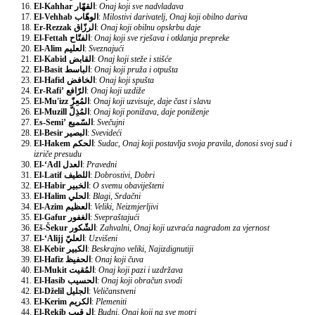
El-Kahhar
القهّار
:
Onaj koji sve nadvladava
El-Vehhab
الوهّاب
:
Milostivi darivatelj, Onaj koji obilno dariva
Er-Rezzak
الرزّاق
:
Onaj koji obilnu opskrbu daje
El-Fettah
الفتّاح
:
Onaj koji sve rješava i otklanja prepreke
El-Alim
العليم
:
Sveznajući
El-Kabid
القابض
:
Onaj koji steže i stišće
El-Basit
الباسط
:
Onaj koji pruža i otpušta
El-Hafid
الخافض
:
Onaj koji spušta
Er-Rafi’
الرّافع
:
Onaj koji uzdiže
El-Mu'izz
المُعِزّ
:
Onaj koji uzvisuje, daje čast i slavu
El-Muzill
المُذِلّ
:
Onaj koji ponižava, daje poniženje
Es-Semi’
السّميع
:
Svečujni
El-Besir
البصير
:
Svevideći
El-Hakem
الحكم
:
Sudac, Onaj koji postavlja svoja pravila, donosi svoj sud i
izriče presudu
El-‘Adl
العدل
:
Pravedni
El-Latif
اللطيف
:
Dobrostivi, Dobri
El-Habir
الخبير
:
O svemu obaviješteni
El-Halim
الحلي
:
Blagi, Srdačni
El-Azim
العظيم
:
Veliki, Neizmjerljivi
El-Gafur
الغفور
:
Svepraštajući
Eš-Šekur
الشّكور
:
Zahvalni, Onaj koji uzvraća nagradom za vjernost
El-‘Alijj
العليّ
:
Uzvišeni
El-Kebir
الكبير
:
Beskrajno veliki, Najizdignutiji
El-Hafiz
الحفيظ
:
Onaj koji čuva
El-Mukit
المُقيت
:
Onaj koji pazi i uzdržava
El-Hasib
الحسيب
:
Onaj koji obračun svodi
El-Dželil
الجليل
:
Veličanstveni
El-Kerim
الكريم
:
Plemeniti
El-Rekib
الرقيب
:
Budni, Onaj koji na sve motri