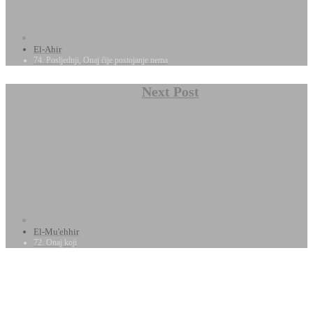
El-Ahir
74. Posljednji, Onaj čije postojanje nema
Next Post
El-Mu'ehhir
72. Onaj koji