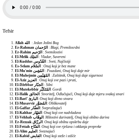
Tefsir
Allah
الله
:
Jedan Jedini Bog
Er-Rahman
الرّحمان
:
Blagi, Premilosrdni
Er-Rahim
الرّحيم
:
Svemilostivi
El-Melik
المَلِك
:
Vladar, Suvereni
El-Kuddus
القُدّوس
:
Sveti, Najčistiji
Es-Selam
السّلام
:
Onaj koji je bez mane
El-Mu'min
المُؤمن
:
Pouzdani, Onaj koji daje mir
El-Muhejmin
المُهَيْمِن
:
Zaštitnik, Onaj koji daje sigurnost
El-Aziz
العزيز
:
Onaj koji sve pazi i prati,
El-Džebbar
الجبّار
:
Silni
El-Mutekebbir
المُتَكَبِّر
:
Gordi
El-Halik
الخالق
:
Stvoritelj, Odlučujući, Onaj koji daje mjeru svakoj stvari
El-Bari’
البارئ
:
Onaj koji divno stvara
El-Musavvir
المُصَوِّر
:
Oblikovatelj
El-Gaffar
الغفّار
:
Svepraštajući
El-Kahhar
القهّار
:
Onaj koji sve nadvladava
El-Vehhab
الوهّاب
:
Milostivi darivatelj, Onaj koji obilno dariva
Er-Rezzak
الرزّاق
:
Onaj koji obilnu opskrbu daje
El-Fettah
الفتّاح
:
Onaj koji sve rješava i otklanja prepreke
El-Alim
العليم
:
Sveznajući
El-Kabid
القابض
:
Onaj koji steže i stišće