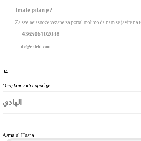
Imate pitanje?
Za sve nejasnoće vezane za portal molimo da nam se javite na tel
+436506102088
info@e-delil.com
94.
Onaj koji vodi i upućuje
الهادي
Asma-ul-Husna