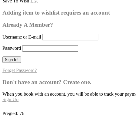
Save To Wish List
El-Hadi
Adding item to wishlist requires an account
0
Already A Member?
Username or E-mail
Password
Forget Password?
Don't have an account? Create one.
When you book with an account, you will be able to track your payment 
Sign Up
Pregled:
76