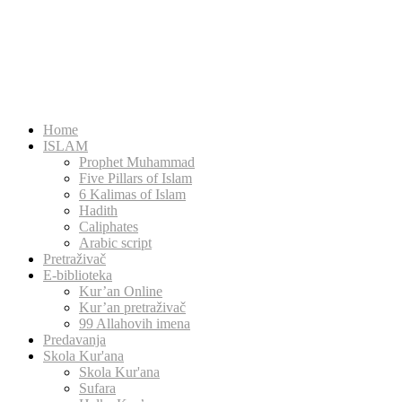
Home
ISLAM
Prophet Muhammad
Five Pillars of Islam
6 Kalimas of Islam
Hadith
Caliphates
Arabic script
Pretraživač
E-biblioteka
Kur’an Online
Kur’an pretraživač
99 Allahovih imena
Predavanja
Skola Kur'ana
Skola Kur'ana
Sufara