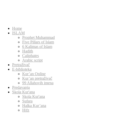
Home
ISLAM
Prophet Muhammad
Five Pillars of Islam
6 Kalimas of Islam
Hadith
Caliphates
Arabic script
Pretraživač
E-biblioteka
Kur’an Online
Kur’an pretraživač
99 Allahovih imena
Predavanja
Skola Kur'ana
Skola Kur'ana
Sufara
Halka Kur’ana
Hifz