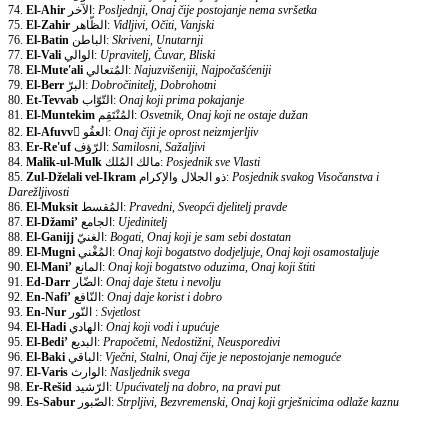
74.
El-Ahir
الآخر:
Posljednji, Onaj čije postojanje nema svršetka
75.
El-Zahir
الظّاهر:
Vidljivi, Očiti, Vanjski
76.
El-Batin
الباطن:
Skriveni, Unutarnji
77.
El-Vali
الوالي:
Upravitelj, Čuvar, Bliski
78.
El-Mute'ali
المُتعالي:
Najuzvišeniji, Najpočašćeniji
79.
El-Berr
البرّ:
Dobročinitelj, Dobrohotni
80.
Et-Tevvab
التّوّاب:
Onaj koji prima pokajanje
81.
El-Muntekim
المُنْتَقِم:
Osvetnik, Onaj koji ne ostaje dužan
82.
El-Afuvv
ّالعفُو:
Onaj čiji je oprost neizmjerljiv
83.
Er-Re'uf
الرّؤف:
Samilosni, Sažaljivi
84.
Malik-ul-Mulk
مالك المُلك:
Posjednik sve Vlasti
85.
Zul-Dželali vel-Ikram
ذو الجلال والإكرام:
Posjednik svakog Visočanstva i
Darežljivosti
86.
El-Muksit
المُقسط:
Pravedni, Sveopći djelitelj pravde
87.
El-Džami’
الجامع:
Ujedinitelj
88.
El-Ganijj
الغنيّ:
Bogati, Onaj koji je sam sebi dostatan
89.
El-Mugni
المُغْني:
Onaj koji bogatstvo dodjeljuje, Onaj koji osamostaljuje
90.
El-Mani’
المانع:
Onaj koji bogatstvo oduzima, Onaj koji štiti
91.
Ed-Darr
الضّار:
Onaj daje štetu i nevolju
92.
En-Nafi’
النّافع:
Onaj daje korist i dobro
93.
En-Nur
النّور :
Svjetlost
94.
El-Hadi
الهادي:
Onaj koji vodi i upućuje
95.
El-Bedi’
البديع:
Prapočetni, Nedostižni, Neusporedivi
96.
El-Baki
الباقي:
Vječni, Stalni, Onaj čije je nepostojanje nemoguće
97.
El-Varis
الوارث:
Nasljednik svega
98.
Er-Rešid
الرّشيد:
Upućivatelj na dobro, na pravi put
99.
Es-Sabur
الصّبور:
Strpljivi, Bezvremenski, Onaj koji grješnicima odlaže kaznu