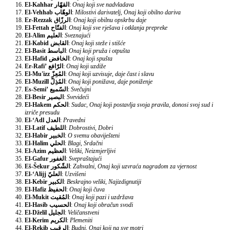
El-Kahhar
القهّار
:
Onaj koji sve nadvladava
El-Vehhab
الوهّاب
:
Milostivi darivatelj, Onaj koji obilno dariva
Er-Rezzak
الرزّاق
:
Onaj koji obilnu opskrbu daje
El-Fettah
الفتّاح
:
Onaj koji sve rješava i otklanja prepreke
El-Alim
العليم
:
Sveznajući
El-Kabid
القابض
:
Onaj koji steže i stišće
El-Basit
الباسط
:
Onaj koji pruža i otpušta
El-Hafid
الخافض
:
Onaj koji spušta
Er-Rafi’
الرّافع
:
Onaj koji uzdiže
El-Mu'izz
المُعِزّ
:
Onaj koji uzvisuje, daje čast i slavu
El-Muzill
المُذِلّ
:
Onaj koji ponižava, daje poniženje
Es-Semi’
السّميع
:
Svečujni
El-Besir
البصير
:
Svevideći
El-Hakem
الحكم
:
Sudac, Onaj koji postavlja svoja pravila, donosi svoj sud i
izriče presudu
El-‘Adl
العدل
:
Pravedni
El-Latif
اللطيف
:
Dobrostivi, Dobri
El-Habir
الخبير
:
O svemu obaviješteni
El-Halim
الحلي
:
Blagi, Srdačni
El-Azim
العظيم
:
Veliki, Neizmjerljivi
El-Gafur
الغفور
:
Svepraštajući
Eš-Šekur
الشّكور
:
Zahvalni, Onaj koji uzvraća nagradom za vjernost
El-‘Alijj
العليّ
:
Uzvišeni
El-Kebir
الكبير
:
Beskrajno veliki, Najizdignutiji
El-Hafiz
الحفيظ
:
Onaj koji čuva
El-Mukit
المُقيت
:
Onaj koji pazi i uzdržava
El-Hasib
الحسيب
:
Onaj koji obračun svodi
El-Dželil
الجليل
:
Veličanstveni
El-Kerim
الكريم
:
Plemeniti
El-Rekib
الرقيب
:
Budni, Onaj koji na sve motri