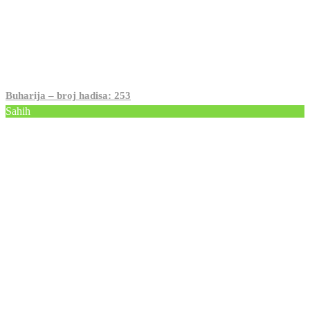
Buharija – broj hadisa: 253
Sahih