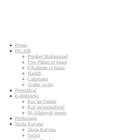
Home
ISLAM
Prophet Muhammad
Five Pillars of Islam
6 Kalimas of Islam
Hadith
Caliphates
Arabic script
Pretraživač
E-biblioteka
Kur’an Online
Kur’an pretraživač
99 Allahovih imena
Predavanja
Skola Kur'ana
Skola Kur'ana
Sufara