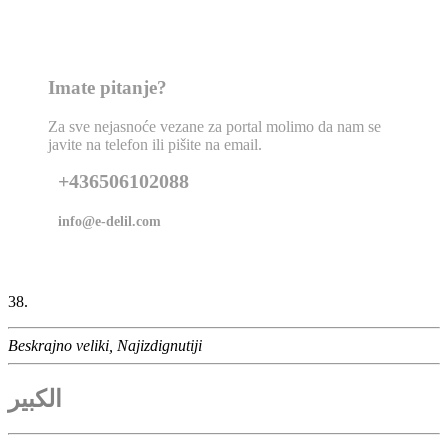
Imate pitanje?
Za sve nejasnoće vezane za portal molimo da nam se
javite na telefon ili pišite na email.
+436506102088
info@e-delil.com
38.
Beskrajno veliki, Najizdignutiji
الكبير