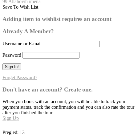
99 Allahovih imena
Save To Wish List
El-Kebir
Adding item to wishlist requires an account
0
Already A Member?
Username or E-mail
Password
Forget Password?
Don't have an account? Create one.
When you book with an account, you will be able to track your
payment status, track the confirmation and you can also rate the tour
after you finished the tour.
Sign Up
Pregled:
13