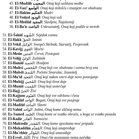
El-Mudžib
المجيب
:
Onaj koji uslišava molbe
El-Vasi’
الواسع
:
Onaj koji milošću i znanjem sve obuhvata
El-Hakim
الحكيم
:
Mudri
El-Vedud
الودود
:
Onaj koji voli
El-Medžid
المجيد
:
Slavljeni, Najslavniji
El-Ba'is
الباعث
:
Uskrsavatelj, Onaj koji podiže iz mrtvih
51.
Eš-Šahid
الشّهيد:
Svjedok svemu
52.
El-Hakk
الحقّ:
Istiniti
53.
El-Vekil
الوكيل:
Sveopći Skrbnik, Staratelj, Povjerenik
54.
El-Kavijj
القوي:
Moćni
55.
El-Metin
المتين:
Čvrsti, Postojani
56.
El-Velijj
الوليّ:
Zaštitnik
57.
El-Hamid
الحميد:
Hvaljeni
58.
El-Muhsi
المُحصي:
Onaj koji sve obuhvata i svemu broj zna
59.
El-Mubdi
المُبدئ:
Početni Stvaralac, Izumitelj
60.
El-Mu'id
المُعيد:
Onaj koji nakon smrti daje novo postojanje
61.
El-Muhijj
المُحيي:
Onaj koji život daje
62.
El-Mumit
المُميت:
Onaj koji usmrćuje
63.
El-Hajj
الحيّ:
Živi
64.
El-Kajjum
القيّوم:
Onaj koji sve održava i čuva
65.
El-Vadžid
الواجد:
Bogati, Onaj koji sve posjeuje
66.
El-Madžid
الماجد:
Slavni
67.
El-Vahid
الواحد:
Jedini, Onaj kome sličnog nema
68.
Es-Samed
الصّمد:
Onaj kome se svatko obraća, u koga se svatko pouzda
69.
El-Kadir
القادر:
Svemoćni
70.
El-Muktedir
المُقتدر:
Onaj kome apsolutna moć pripada
71.
El-Mukaddim
المُقدِّم:
Onaj koji unapređuje
72.
El-Mu'ehhir
المُؤخّر:
Onaj koji unazađuje
73.
El-Evvel
الأوّل:
Prvi, Onaj čije postojanje nema početka