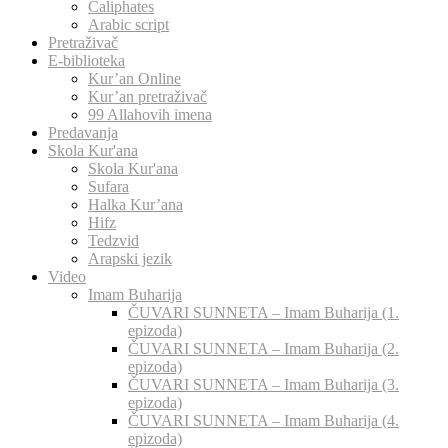
Caliphates
Arabic script
Pretraživač
E-biblioteka
Kur’an Online
Kur’an pretraživač
99 Allahovih imena
Predavanja
Skola Kur'ana
Skola Kur'ana
Sufara
Halka Kur’ana
Hifz
Tedzvid
Arapski jezik
Video
Imam Buharija
ČUVARI SUNNETA – Imam Buharija (1.
epizoda)
ČUVARI SUNNETA – Imam Buharija (2.
epizoda)
ČUVARI SUNNETA – Imam Buharija (3.
epizoda)
ČUVARI SUNNETA – Imam Buharija (4.
epizoda)