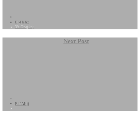
El-Hafiz
39. Onaj koji
Next Post
El-‘Alijj