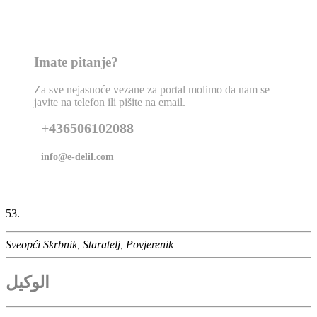
Imate pitanje?
Za sve nejasnoće vezane za portal molimo da nam se
javite na telefon ili pišite na email.
+436506102088
info@e-delil.com
53.
Sveopći Skrbnik, Staratelj, Povjerenik
الوكيل