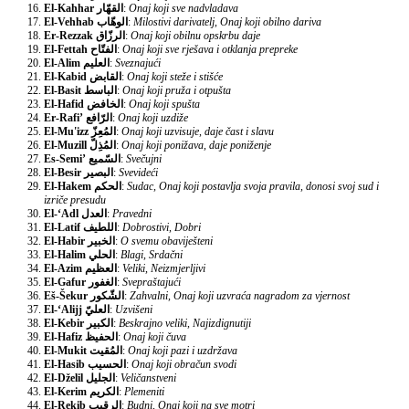
El-Kahhar
القهّار
:
Onaj koji sve nadvladava
El-Vehhab
الوهّاب
:
Milostivi darivatelj, Onaj koji obilno dariva
Er-Rezzak
الرزّاق
:
Onaj koji obilnu opskrbu daje
El-Fettah
الفتّاح
:
Onaj koji sve rješava i otklanja prepreke
El-Alim
العليم
:
Sveznajući
El-Kabid
القابض
:
Onaj koji steže i stišće
El-Basit
الباسط
:
Onaj koji pruža i otpušta
El-Hafid
الخافض
:
Onaj koji spušta
Er-Rafi’
الرّافع
:
Onaj koji uzdiže
El-Mu'izz
المُعِزّ
:
Onaj koji uzvisuje, daje čast i slavu
El-Muzill
المُذِلّ
:
Onaj koji ponižava, daje poniženje
Es-Semi’
السّميع
:
Svečujni
El-Besir
البصير
:
Svevideći
El-Hakem
الحكم
:
Sudac, Onaj koji postavlja svoja pravila, donosi svoj sud i
izriče presudu
El-‘Adl
العدل
:
Pravedni
El-Latif
اللطيف
:
Dobrostivi, Dobri
El-Habir
الخبير
:
O svemu obaviješteni
El-Halim
الحلي
:
Blagi, Srdačni
El-Azim
العظيم
:
Veliki, Neizmjerljivi
El-Gafur
الغفور
:
Svepraštajući
Eš-Šekur
الشّكور
:
Zahvalni, Onaj koji uzvraća nagradom za vjernost
El-‘Alijj
العليّ
:
Uzvišeni
El-Kebir
الكبير
:
Beskrajno veliki, Najizdignutiji
El-Hafiz
الحفيظ
:
Onaj koji čuva
El-Mukit
المُقيت
:
Onaj koji pazi i uzdržava
El-Hasib
الحسيب
:
Onaj koji obračun svodi
El-Dželil
الجليل
:
Veličanstveni
El-Kerim
الكريم
:
Plemeniti
El-Rekib
الرقيب
:
Budni, Onaj koji na sve motri