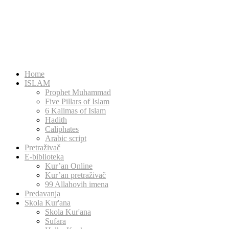
Home
ISLAM
Prophet Muhammad
Five Pillars of Islam
6 Kalimas of Islam
Hadith
Caliphates
Arabic script
Pretraživač
E-biblioteka
Kur’an Online
Kur’an pretraživač
99 Allahovih imena
Predavanja
Skola Kur'ana
Skola Kur'ana
Sufara