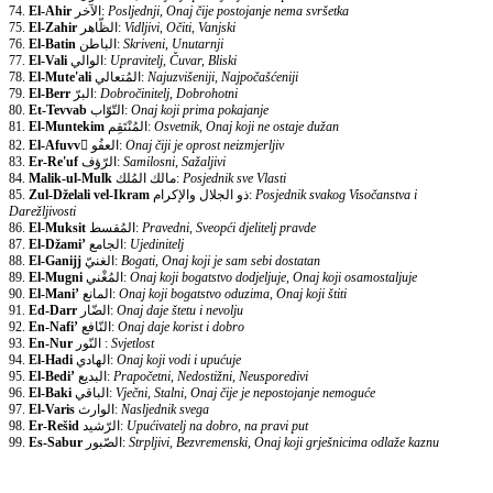
74.
El-Ahir
الآخر:
Posljednji, Onaj čije postojanje nema svršetka
75.
El-Zahir
الظّاهر:
Vidljivi, Očiti, Vanjski
76.
El-Batin
الباطن:
Skriveni, Unutarnji
77.
El-Vali
الوالي:
Upravitelj, Čuvar, Bliski
78.
El-Mute'ali
المُتعالي:
Najuzvišeniji, Najpočašćeniji
79.
El-Berr
البرّ:
Dobročinitelj, Dobrohotni
80.
Et-Tevvab
التّوّاب:
Onaj koji prima pokajanje
81.
El-Muntekim
المُنْتَقِم:
Osvetnik, Onaj koji ne ostaje dužan
82.
El-Afuvv
ّالعفُو:
Onaj čiji je oprost neizmjerljiv
83.
Er-Re'uf
الرّؤف:
Samilosni, Sažaljivi
84.
Malik-ul-Mulk
مالك المُلك:
Posjednik sve Vlasti
85.
Zul-Dželali vel-Ikram
ذو الجلال والإكرام:
Posjednik svakog Visočanstva i
Darežljivosti
86.
El-Muksit
المُقسط:
Pravedni, Sveopći djelitelj pravde
87.
El-Džami’
الجامع:
Ujedinitelj
88.
El-Ganijj
الغنيّ:
Bogati, Onaj koji je sam sebi dostatan
89.
El-Mugni
المُغْني:
Onaj koji bogatstvo dodjeljuje, Onaj koji osamostaljuje
90.
El-Mani’
المانع:
Onaj koji bogatstvo oduzima, Onaj koji štiti
91.
Ed-Darr
الضّار:
Onaj daje štetu i nevolju
92.
En-Nafi’
النّافع:
Onaj daje korist i dobro
93.
En-Nur
النّور :
Svjetlost
94.
El-Hadi
الهادي:
Onaj koji vodi i upućuje
95.
El-Bedi’
البديع:
Prapočetni, Nedostižni, Neusporedivi
96.
El-Baki
الباقي:
Vječni, Stalni, Onaj čije je nepostojanje nemoguće
97.
El-Varis
الوارث:
Nasljednik svega
98.
Er-Rešid
الرّشيد:
Upućivatelj na dobro, na pravi put
99.
Es-Sabur
الصّبور:
Strpljivi, Bezvremenski, Onaj koji grješnicima odlaže kaznu