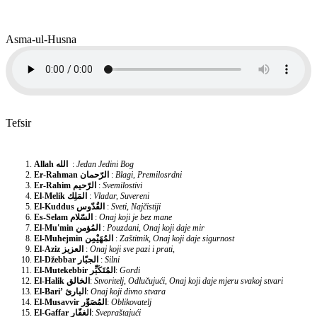
Asma-ul-Husna
Tefsir
Allah
الله
:
Jedan Jedini Bog
Er-Rahman
الرّحمان
:
Blagi, Premilosrdni
Er-Rahim
الرّحيم
:
Svemilostivi
El-Melik
المَلِك
:
Vladar, Suvereni
El-Kuddus
القُدّوس
:
Sveti, Najčistiji
Es-Selam
السّلام
:
Onaj koji je bez mane
El-Mu'min
المُؤمن
:
Pouzdani, Onaj koji daje mir
El-Muhejmin
المُهَيْمِن
:
Zaštitnik, Onaj koji daje sigurnost
El-Aziz
العزيز
:
Onaj koji sve pazi i prati,
El-Džebbar
الجبّار
:
Silni
El-Mutekebbir
المُتَكَبِّر
:
Gordi
El-Halik
الخالق
:
Stvoritelj, Odlučujući, Onaj koji daje mjeru svakoj stvari
El-Bari’
البارئ
:
Onaj koji divno stvara
El-Musavvir
المُصَوِّر
:
Oblikovatelj
El-Gaffar
الغفّار
:
Svepraštajući