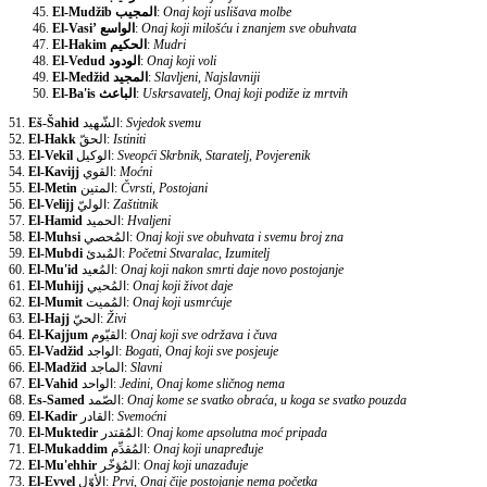
El-Mudžib
المجيب
:
Onaj koji uslišava molbe
El-Vasi’
الواسع
:
Onaj koji milošću i znanjem sve obuhvata
El-Hakim
الحكيم
:
Mudri
El-Vedud
الودود
:
Onaj koji voli
El-Medžid
المجيد
:
Slavljeni, Najslavniji
El-Ba'is
الباعث
:
Uskrsavatelj, Onaj koji podiže iz mrtvih
51.
Eš-Šahid
الشّهيد:
Svjedok svemu
52.
El-Hakk
الحقّ:
Istiniti
53.
El-Vekil
الوكيل:
Sveopći Skrbnik, Staratelj, Povjerenik
54.
El-Kavijj
القوي:
Moćni
55.
El-Metin
المتين:
Čvrsti, Postojani
56.
El-Velijj
الوليّ:
Zaštitnik
57.
El-Hamid
الحميد:
Hvaljeni
58.
El-Muhsi
المُحصي:
Onaj koji sve obuhvata i svemu broj zna
59.
El-Mubdi
المُبدئ:
Početni Stvaralac, Izumitelj
60.
El-Mu'id
المُعيد:
Onaj koji nakon smrti daje novo postojanje
61.
El-Muhijj
المُحيي:
Onaj koji život daje
62.
El-Mumit
المُميت:
Onaj koji usmrćuje
63.
El-Hajj
الحيّ:
Živi
64.
El-Kajjum
القيّوم:
Onaj koji sve održava i čuva
65.
El-Vadžid
الواجد:
Bogati, Onaj koji sve posjeuje
66.
El-Madžid
الماجد:
Slavni
67.
El-Vahid
الواحد:
Jedini, Onaj kome sličnog nema
68.
Es-Samed
الصّمد:
Onaj kome se svatko obraća, u koga se svatko pouzda
69.
El-Kadir
القادر:
Svemoćni
70.
El-Muktedir
المُقتدر:
Onaj kome apsolutna moć pripada
71.
El-Mukaddim
المُقدِّم:
Onaj koji unapređuje
72.
El-Mu'ehhir
المُؤخّر:
Onaj koji unazađuje
73.
El-Evvel
الأوّل:
Prvi, Onaj čije postojanje nema početka