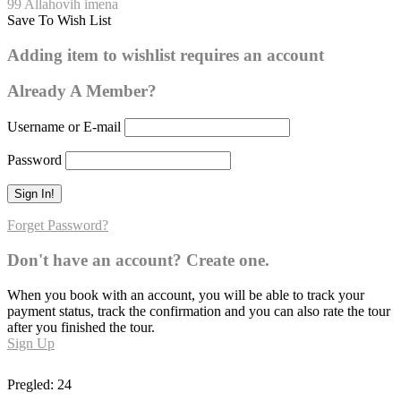
99 Allahovih imena
Save To Wish List
El-Vekil
Adding item to wishlist requires an account
0
Already A Member?
Username or E-mail
Password
Forget Password?
Don't have an account? Create one.
When you book with an account, you will be able to track your
payment status, track the confirmation and you can also rate the tour
after you finished the tour.
Sign Up
Pregled:
24