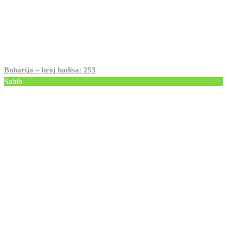
Buharija – broj hadisa: 253
Sahih