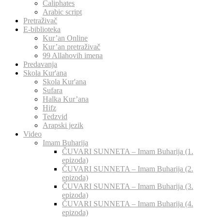
Caliphates
Arabic script
Pretraživač
E-biblioteka
Kur’an Online
Kur’an pretraživač
99 Allahovih imena
Predavanja
Skola Kur'ana
Skola Kur'ana
Sufara
Halka Kur’ana
Hifz
Tedzvid
Arapski jezik
Video
Imam Buharija
ČUVARI SUNNETA – Imam Buharija (1.
epizoda)
ČUVARI SUNNETA – Imam Buharija (2.
epizoda)
ČUVARI SUNNETA – Imam Buharija (3.
epizoda)
ČUVARI SUNNETA – Imam Buharija (4.
epizoda)